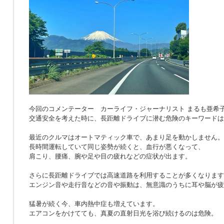
今回のコメンテーター カーライフ・ジャーナリスト まるも亜希
交通安全を考えた時に、長距離ドライブに潜む危険のキーワードは
最近のクルマはオートマティック車で、あまり足を動かしません。
長時間運転していて同じ姿勢が続くと、血行が悪くなって、
肩こり、腰痛、腕や足や目の疲れなどの症状が出ます。
さらに長距離ドライブでは高速道路を利用することが多くなります
エンジン音や走行音などの音や振動は、無意識のうちに耳や脳が疲
猛暑が続く今、車内熱中症も増えています。
エアコンをかけてても、真夏の直射日光を浴び続けるのは危険。