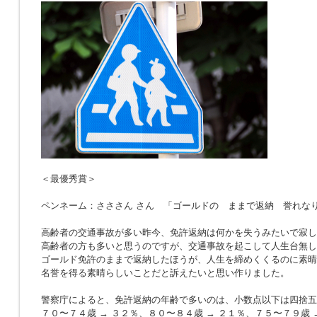
＜最優秀賞＞
ペンネーム：さささん さん 「ゴールドの ままで返納 誉れな
高齢者の交通事故が多い昨今、免許返納は何かを失うみたいで寂し
高齢者の方も多いと思うのですが、交通事故を起こして人生台無し
ゴールド免許のままで返納したほうが、人生を締めくくるのに素晴
名誉を得る素晴らしいことだと訴えたいと思い作りました。
警察庁によると、免許返納の年齢で多いのは、小数点以下は四捨五
７０〜７４歳 → ３２％、８０〜８４歳 → ２１％、７５〜７９歳 