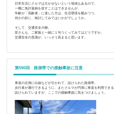
日常生活にクルマは欠かせないという地域もあるので、
一概に免許返納を促すことはできませんが、
年齢が「高齢者」に達した方は、生活環境を鑑みつつ、
何かの折に、検討してみてはいかがでしょうか。
そして、交通安全川柳。
皆さんも、ご家族と一緒に１句つくってみてはどうですか。
交通安全の意識が、いっそう高まると思います。
第590回 路側帯での接触事故に注意
車道の左側に白線などが引かれて、設けられた路側帯。
歩行者が通行できるように、またクルマが円滑に車道を利用できる
設けられていますが、ここでの接触事故に気をつけましょう。