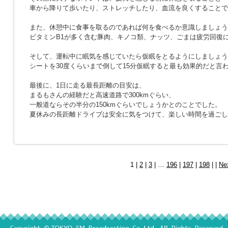
車から降りて歩いたり、ストレッチしたり、血流を良くすることで
また、休憩中に食事を取るのであれば何を食べるか意識しましょう
ビタミンB1が多く含む豚肉、キノコ類、ナッツ、ごまは疲労回復
そして、運転中に眠気を感じていたら仮眠をとるようにしましょう
シートを30度くらいまで倒して15分仮眠すると最も効果的だと言
最後に、1日に走る最長距離の目安は、
まるもさんの経験だと高速道路で300kmぐらい、
一般道ならその半分の150kmぐらいでしょうかとのことでした。
夏休みの長距離ドライブは安全に気をつけて、楽しい時間を過ごし
1 |
2
|
3
| …
196
|
197
|
198
| |
Ne