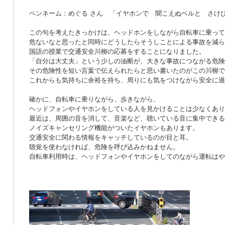
ペンネーム：めぐる さん 「イヤホンで 聞こえぬベルと さけ
この句を考えたきっかけは、ヘッドホンをしながら自転車に乗って
危ないなと思ったと同時にどうしたらそうしことによる事故を減ら
国語の授業で交通安全川柳の応募をすることになりました。
「自分は大丈夫」という少しの油断が、大きな事故につながる危険
その危険性を短い言葉で伝えられたらと思い書いたのがこの川柳で
これからも気持ちに余裕を持ち、周りにも気をつけながら安全に過
確かに、自転車に乗りながら、歩きながら、
ヘッドフォンやイヤホンをしている人を見かけることは少なくあり
最近は、周囲の音を消して、音楽など、聴いている音に集中できる
ノイズキャンセリング機能がついたイヤホンもあります。
交通安全に関わる情報をキャッチしているのが目と耳。
聴覚を使わなければ、危険を呼び込みかねません。
自転車利用時は、ヘッドフォンやイヤホンをしてのながら運転はや