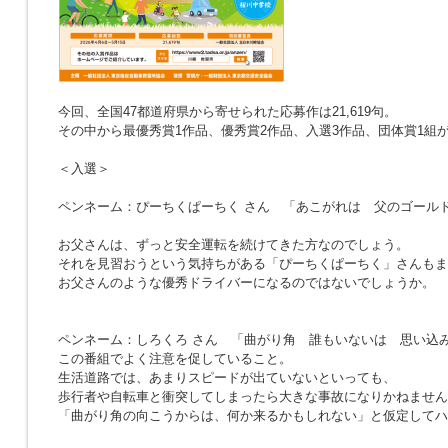
今回、全国47都道府県から寄せられた応募作は21,619句。
その中から最優秀賞1作品、優秀賞2作品、入選3作品、団体賞1組
＜入選＞
ペンネーム：ぴーちくぱーちく さん
「あこがれは 父のゴール
お父さんは、ずっと安全運転を続けてきた方なのでしょう。
それを見習おうという気持ちがある「ぴーちくぱーちく」さんもま
お父さんのような優秀ドライバーになるのではないでしょうか。
ペンネーム：しろくろ さん
「曲がり角 誰もいないは 思い込
この番組でよく注意を促していること。
生活道路では、あまりスピードが出ていないといっても、
歩行者や自転車と衝突してしまったら大きな事故になりかねません
「曲がり角の向こうからは、何か来るかもしれない」と仮定してハ