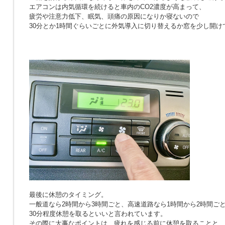
エアコンは内気循環を続けると車内のCO2濃度が高まって、
疲労や注意力低下、眠気、頭痛の原因になりか寝ないので
30分とか1時間ぐらいごとに外気導入に切り替えるか窓を少し開け
最後に休憩のタイミング。
一般道なら2時間から3時間ごと、高速道路なら1時間から2時間ご
30分程度休憩を取るといいと言われています。
その際に大事なポイントは、疲れを感じる前に休憩を取ることと