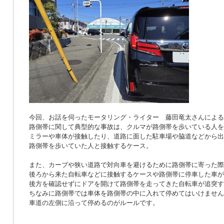
今回、お話を伺ったモータリング・ライター 藤田竜太さんによる
路側帯に関して典型的な事故は、クルマが路側帯を歩いている人を
ミラーや車体が接触したり、道路に面した駐車場や脇道などから出
路側帯を歩いていた人と接触するケース。
また、カーブや狭い道路で対向車を避けるために路側帯に寄った際
後ろから来た自転車などに接触するケースや路側帯に停車した車が
後方を確認せずにドアを開けて路側帯を走ってきた自転車が追突す
ちなみに路側帯では車体を路側帯の中に入れて停めてはいけません
車道の左側に沿って停めるのがルールです。