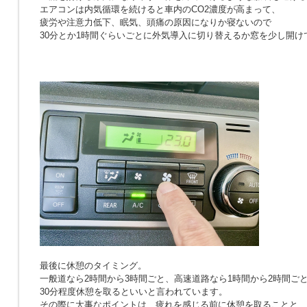
エアコンは内気循環を続けると車内のCO2濃度が高まって、
疲労や注意力低下、眠気、頭痛の原因になりか寝ないので
30分とか1時間ぐらいごとに外気導入に切り替えるか窓を少し開け
最後に休憩のタイミング。
一般道なら2時間から3時間ごと、高速道路なら1時間から2時間ご
30分程度休憩を取るといいと言われています。
その際に大事なポイントは、疲れを感じる前に休憩を取ることと