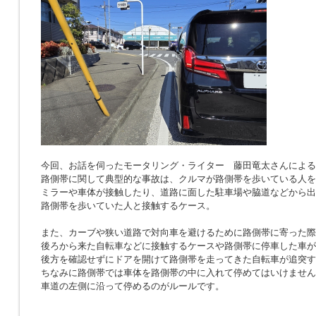
今回、お話を伺ったモータリング・ライター 藤田竜太さんによる
路側帯に関して典型的な事故は、クルマが路側帯を歩いている人を
ミラーや車体が接触したり、道路に面した駐車場や脇道などから出
路側帯を歩いていた人と接触するケース。
また、カーブや狭い道路で対向車を避けるために路側帯に寄った際
後ろから来た自転車などに接触するケースや路側帯に停車した車が
後方を確認せずにドアを開けて路側帯を走ってきた自転車が追突す
ちなみに路側帯では車体を路側帯の中に入れて停めてはいけません
車道の左側に沿って停めるのがルールです。