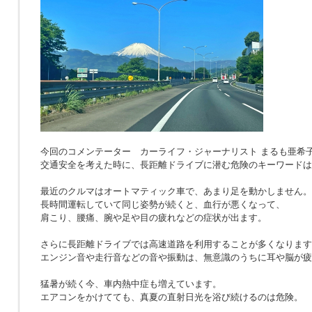
今回のコメンテーター カーライフ・ジャーナリスト まるも亜希
交通安全を考えた時に、長距離ドライブに潜む危険のキーワードは
最近のクルマはオートマティック車で、あまり足を動かしません。
長時間運転していて同じ姿勢が続くと、血行が悪くなって、
肩こり、腰痛、腕や足や目の疲れなどの症状が出ます。
さらに長距離ドライブでは高速道路を利用することが多くなります
エンジン音や走行音などの音や振動は、無意識のうちに耳や脳が疲
猛暑が続く今、車内熱中症も増えています。
エアコンをかけてても、真夏の直射日光を浴び続けるのは危険。