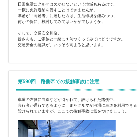
日常生活にクルマは欠かせないという地域もあるので、
一概に免許返納を促すことはできませんが、
年齢が「高齢者」に達した方は、生活環境を鑑みつつ、
何かの折に、検討してみてはいかがでしょうか。
そして、交通安全川柳。
皆さんも、ご家族と一緒に１句つくってみてはどうですか。
交通安全の意識が、いっそう高まると思います。
第590回 路側帯での接触事故に注意
車道の左側に白線などが引かれて、設けられた路側帯。
歩行者が通行できるように、またクルマが円滑に車道を利用できる
設けられていますが、ここでの接触事故に気をつけましょう。