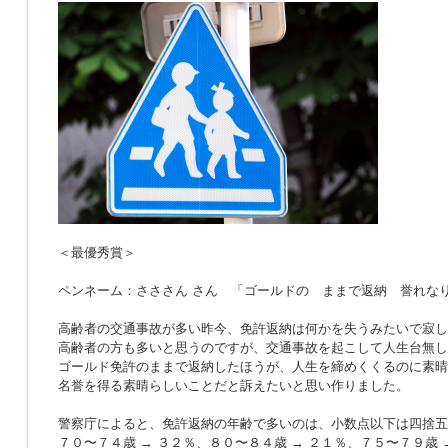
＜最優秀賞＞
ペンネーム：さささん さん 「ゴールドの ままで返納 誉れな
高齢者の交通事故が多い昨今、免許返納は何かを失うみたいで寂し
高齢者の方も多いと思うのですが、交通事故を起こして人生台無し
ゴールド免許のままで返納したほうが、人生を締めくくるのに素晴
名誉を得る素晴らしいことだと訴えたいと思い作りました。
警察庁によると、免許返納の年齢で多いのは、小数点以下は四捨五
７０〜７４歳 → ３２％、８０〜８４歳 → ２１％、７５〜７９歳 