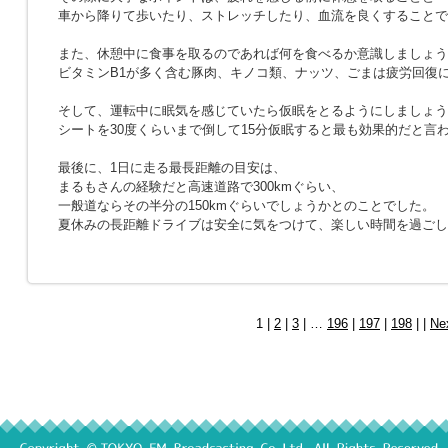
車から降りて歩いたり、ストレッチしたり、血流を良くすることで
また、休憩中に食事を取るのであれば何を食べるか意識しましょう
ビタミンB1が多く含む豚肉、キノコ類、ナッツ、ごまは疲労回復
そして、運転中に眠気を感じていたら仮眠をとるようにしましょう
シートを30度くらいまで倒して15分仮眠すると最も効果的だと言
最後に、1日に走る最長距離の目安は、
まるもさんの経験だと高速道路で300kmぐらい、
一般道ならその半分の150kmぐらいでしょうかとのことでした。
夏休みの長距離ドライブは安全に気をつけて、楽しい時間を過ごし
1 |
2
|
3
| …
196
|
197
|
198
| |
Ne