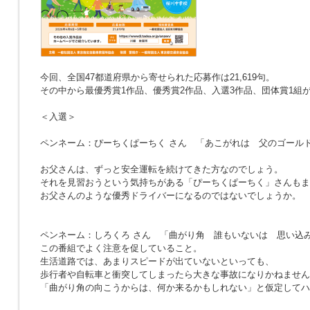
今回、全国47都道府県から寄せられた応募作は21,619句。
その中から最優秀賞1作品、優秀賞2作品、入選3作品、団体賞1組
＜入選＞
ペンネーム：ぴーちくぱーちく さん
「あこがれは 父のゴール
お父さんは、ずっと安全運転を続けてきた方なのでしょう。
それを見習おうという気持ちがある「ぴーちくぱーちく」さんもま
お父さんのような優秀ドライバーになるのではないでしょうか。
ペンネーム：しろくろ さん
「曲がり角 誰もいないは 思い込
この番組でよく注意を促していること。
生活道路では、あまりスピードが出ていないといっても、
歩行者や自転車と衝突してしまったら大きな事故になりかねません
「曲がり角の向こうからは、何か来るかもしれない」と仮定してハ