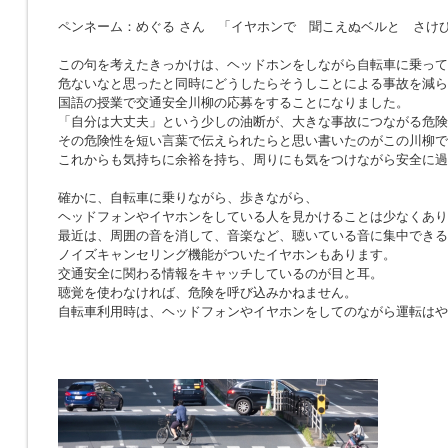
ペンネーム：めぐる さん 「イヤホンで 聞こえぬベルと さけ
この句を考えたきっかけは、ヘッドホンをしながら自転車に乗って
危ないなと思ったと同時にどうしたらそうしことによる事故を減ら
国語の授業で交通安全川柳の応募をすることになりました。
「自分は大丈夫」という少しの油断が、大きな事故につながる危険
その危険性を短い言葉で伝えられたらと思い書いたのがこの川柳で
これからも気持ちに余裕を持ち、周りにも気をつけながら安全に過
確かに、自転車に乗りながら、歩きながら、
ヘッドフォンやイヤホンをしている人を見かけることは少なくあり
最近は、周囲の音を消して、音楽など、聴いている音に集中できる
ノイズキャンセリング機能がついたイヤホンもあります。
交通安全に関わる情報をキャッチしているのが目と耳。
聴覚を使わなければ、危険を呼び込みかねません。
自転車利用時は、ヘッドフォンやイヤホンをしてのながら運転はや