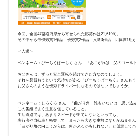
今回、全国47都道府県から寄せられた応募作は21,619句。
その中から最優秀賞1作品、優秀賞2作品、入選3作品、団体賞1組
＜入選＞
ペンネーム：ぴーちくぱーちく さん
「あこがれは 父のゴール
お父さんは、ずっと安全運転を続けてきた方なのでしょう。
それを見習おうという気持ちがある「ぴーちくぱーちく」さんもま
お父さんのような優秀ドライバーになるのではないでしょうか。
ペンネーム：しろくろ さん
「曲がり角 誰もいないは 思い込
この番組でよく注意を促していること。
生活道路では、あまりスピードが出ていないといっても、
歩行者や自転車と衝突してしまったら大きな事故になりかねません
「曲がり角の向こうからは、何か来るかもしれない」と仮定してハ