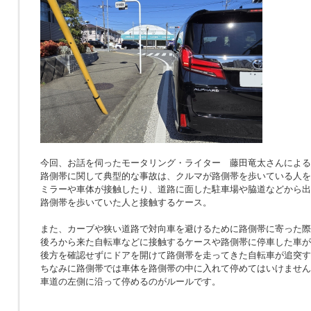
今回、お話を伺ったモータリング・ライター 藤田竜太さんによる
路側帯に関して典型的な事故は、クルマが路側帯を歩いている人を
ミラーや車体が接触したり、道路に面した駐車場や脇道などから出
路側帯を歩いていた人と接触するケース。
また、カーブや狭い道路で対向車を避けるために路側帯に寄った際
後ろから来た自転車などに接触するケースや路側帯に停車した車が
後方を確認せずにドアを開けて路側帯を走ってきた自転車が追突す
ちなみに路側帯では車体を路側帯の中に入れて停めてはいけません
車道の左側に沿って停めるのがルールです。