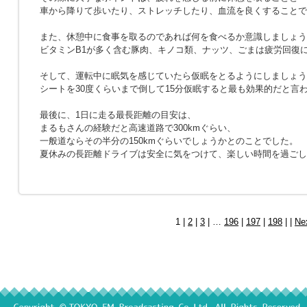
車から降りて歩いたり、ストレッチしたり、血流を良くすることで
また、休憩中に食事を取るのであれば何を食べるか意識しましょう
ビタミンB1が多く含む豚肉、キノコ類、ナッツ、ごまは疲労回復
そして、運転中に眠気を感じていたら仮眠をとるようにしましょう
シートを30度くらいまで倒して15分仮眠すると最も効果的だと言
最後に、1日に走る最長距離の目安は、
まるもさんの経験だと高速道路で300kmぐらい、
一般道ならその半分の150kmぐらいでしょうかとのことでした。
夏休みの長距離ドライブは安全に気をつけて、楽しい時間を過ごし
1 |
2
|
3
| …
196
|
197
|
198
| |
Ne