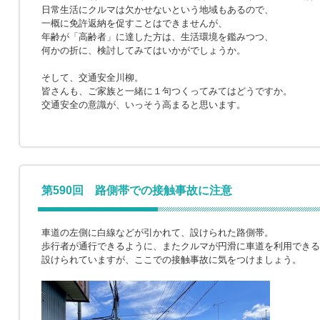
日常生活にクルマは欠かせないという地域もあるので、
一概に免許返納を促すことはできませんが、
年齢が「高齢者」に達した方は、生活環境を鑑みつつ、
何かの折に、検討してみてはいかがでしょうか。
そして、交通安全川柳。
皆さんも、ご家族と一緒に１句つくってみてはどうですか。
交通安全の意識が、いっそう高まると思います。
第590回 路側帯での接触事故に注意
車道の左側に白線などが引かれて、設けられた路側帯。
歩行者が通行できるように、またクルマが円滑に車道を利用できる
設けられていますが、ここでの接触事故に気をつけましょう。