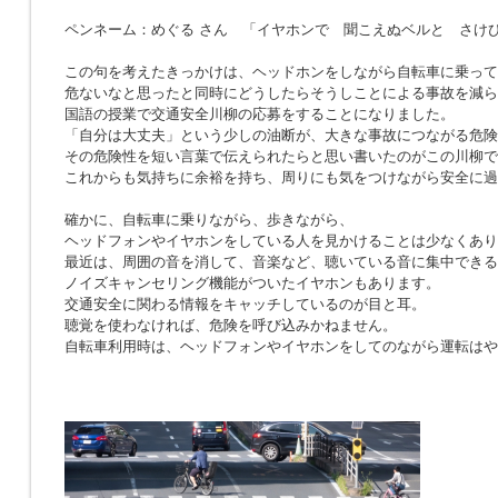
ペンネーム：めぐる さん 「イヤホンで 聞こえぬベルと さけ
この句を考えたきっかけは、ヘッドホンをしながら自転車に乗って
危ないなと思ったと同時にどうしたらそうしことによる事故を減ら
国語の授業で交通安全川柳の応募をすることになりました。
「自分は大丈夫」という少しの油断が、大きな事故につながる危険
その危険性を短い言葉で伝えられたらと思い書いたのがこの川柳で
これからも気持ちに余裕を持ち、周りにも気をつけながら安全に過
確かに、自転車に乗りながら、歩きながら、
ヘッドフォンやイヤホンをしている人を見かけることは少なくあり
最近は、周囲の音を消して、音楽など、聴いている音に集中できる
ノイズキャンセリング機能がついたイヤホンもあります。
交通安全に関わる情報をキャッチしているのが目と耳。
聴覚を使わなければ、危険を呼び込みかねません。
自転車利用時は、ヘッドフォンやイヤホンをしてのながら運転はや