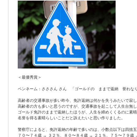
＜最優秀賞＞
ペンネーム：さささん さん 「ゴールドの ままで返納 誉れな
高齢者の交通事故が多い昨今、免許返納は何かを失うみたいで寂し
高齢者の方も多いと思うのですが、交通事故を起こして人生台無し
ゴールド免許のままで返納したほうが、人生を締めくくるのに素晴
名誉を得る素晴らしいことだと訴えたいと思い作りました。
警察庁によると、免許返納の年齢で多いのは、小数点以下は四捨五
７０〜７４歳 → ３２％、８０〜８４歳 → ２１％、７５〜７９歳 