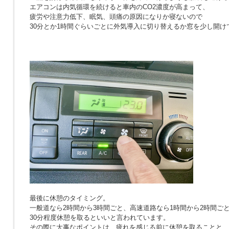
エアコンは内気循環を続けると車内のCO2濃度が高まって、
疲労や注意力低下、眠気、頭痛の原因になりか寝ないので
30分とか1時間ぐらいごとに外気導入に切り替えるか窓を少し開け
最後に休憩のタイミング。
一般道なら2時間から3時間ごと、高速道路なら1時間から2時間ご
30分程度休憩を取るといいと言われています。
その際に大事なポイントは、疲れを感じる前に休憩を取ることと