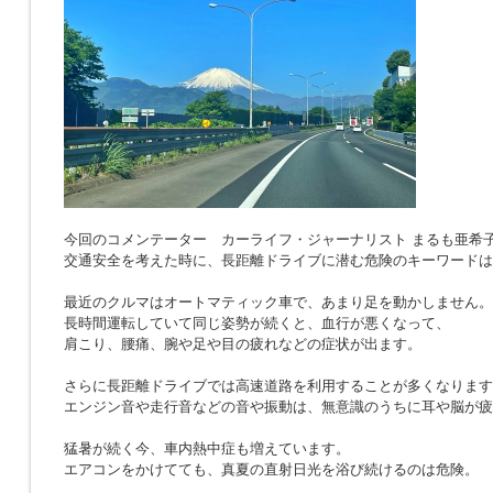
今回のコメンテーター カーライフ・ジャーナリスト まるも亜希
交通安全を考えた時に、長距離ドライブに潜む危険のキーワードは
最近のクルマはオートマティック車で、あまり足を動かしません。
長時間運転していて同じ姿勢が続くと、血行が悪くなって、
肩こり、腰痛、腕や足や目の疲れなどの症状が出ます。
さらに長距離ドライブでは高速道路を利用することが多くなります
エンジン音や走行音などの音や振動は、無意識のうちに耳や脳が疲
猛暑が続く今、車内熱中症も増えています。
エアコンをかけてても、真夏の直射日光を浴び続けるのは危険。