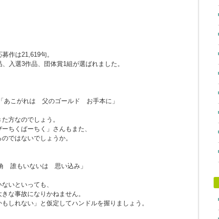
作は21,619句。
品、入選3作品、団体賞1組が選ばれました。
「あこがれは 父のゴールド お手本に」
きた方なのでしょう。
ぴーちくぱーちく」さんもまた、
るのではないでしょうか。
角 誰もいないは 思い込み」
。
いないといっても、
大きな事故になりかねません。
かもしれない」と仮定してハンドルを握りましょう。