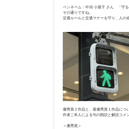
ペンネーム：中潟 小屋子 さん 「
守る
その通りですね。
交通ルールと交通マナーを守り、人の
優秀賞２作品と、最優秀賞１作品につ
作者ご本人による句の朗読と解説コメ
＜優秀賞＞