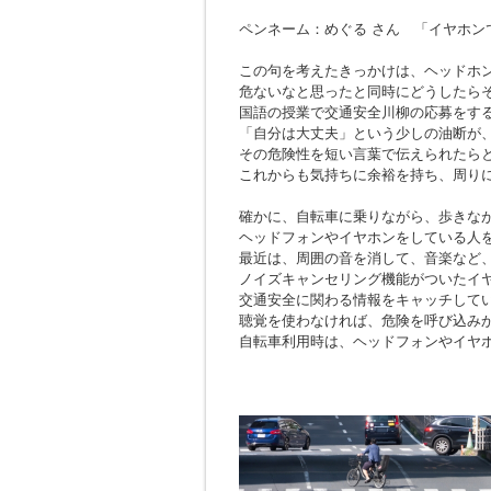
ペンネーム：めぐる さん 「イヤホン
この句を考えたきっかけは、ヘッドホ
危ないなと思ったと同時にどうしたら
国語の授業で交通安全川柳の応募をす
「自分は大丈夫」という少しの油断が
その危険性を短い言葉で伝えられたら
これからも気持ちに余裕を持ち、周り
確かに、自転車に乗りながら、歩きな
ヘッドフォンやイヤホンをしている人
最近は、周囲の音を消して、音楽など
ノイズキャンセリング機能がついたイ
交通安全に関わる情報をキャッチして
聴覚を使わなければ、危険を呼び込み
自転車利用時は、ヘッドフォンやイヤ