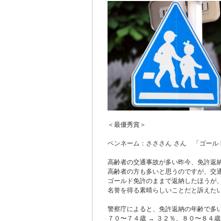
＜最優秀賞＞
ペンネーム：さささん さん 「ゴール
高齢者の交通事故が多い昨今、免許返
高齢者の方も多いと思うのですが、交
ゴールド免許のままで返納したほうが
名誉を得る素晴らしいことだと訴えた
警察庁によると、免許返納の年齢で多
７０〜７４歳 → ３２％、８０〜８４歳