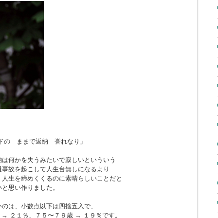
ドの ままで返納 誉れなり」
納は何かを失うみたいで寂しいといういう
通事故を起こして人生台無しになるより
、人生を締めくくるのに素晴らしいことだと
いと思い作りました。
いのは、小数点以下は四捨五入で、
 → ２１％、７５〜７９歳 → １９％です。