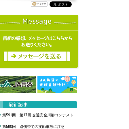
第591回 第17回 交通安全川柳コンテスト
第590回 路側帯での接触事故に注意