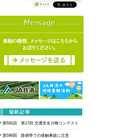
第591回 第17回 交通安全川柳コンテスト
第590回 路側帯での接触事故に注意