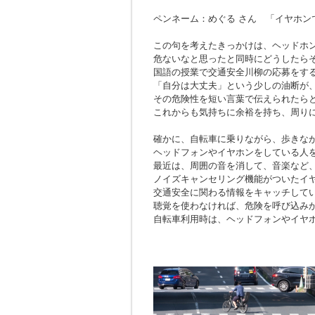
ペンネーム：めぐる さん 「イヤホン
この句を考えたきっかけは、ヘッドホ
危ないなと思ったと同時にどうしたら
国語の授業で交通安全川柳の応募をす
「自分は大丈夫」という少しの油断が
その危険性を短い言葉で伝えられたら
これからも気持ちに余裕を持ち、周り
確かに、自転車に乗りながら、歩きな
ヘッドフォンやイヤホンをしている人
最近は、周囲の音を消して、音楽など
ノイズキャンセリング機能がついたイ
交通安全に関わる情報をキャッチして
聴覚を使わなければ、危険を呼び込み
自転車利用時は、ヘッドフォンやイヤ