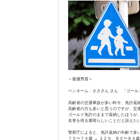
＜最優秀賞＞
ペンネーム：さささん さん 「ゴール
高齢者の交通事故が多い昨今、免許返
高齢者の方も多いと思うのですが、交
ゴールド免許のままで返納したほうが
名誉を得る素晴らしいことだと訴えた
警察庁によると、免許返納の年齢で多
７０〜７４歳 → ３２％、８０〜８４歳