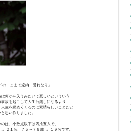
ドの ままで返納 誉れなり」
納は何かを失うみたいで寂しいといういう
通事故を起こして人生台無しになるより
、人生を締めくくるのに素晴らしいことだと
いと思い作りました。
いのは、小数点以下は四捨五入で、
 → ２１％、７５〜７９歳 → １９％です。