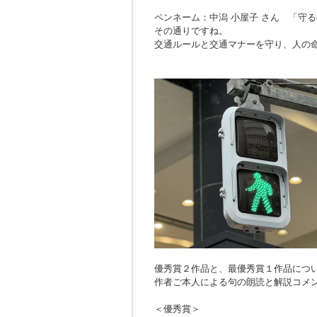
ペンネーム：中潟 小屋子 さん 「
守る
その通りですね。
交通ルールと交通マナーを守り、人の
優秀賞２作品と、最優秀賞１作品につ
作者ご本人による句の朗読と解説コメ
＜優秀賞＞