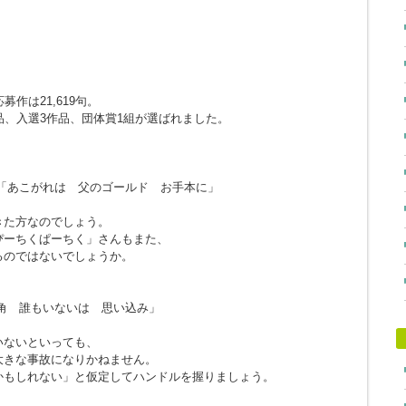
作は21,619句。
品、入選3作品、団体賞1組が選ばれました。
「あこがれは 父のゴールド お手本に」
きた方なのでしょう。
ぴーちくぱーちく」さんもまた、
るのではないでしょうか。
角 誰もいないは 思い込み」
。
いないといっても、
大きな事故になりかねません。
かもしれない」と仮定してハンドルを握りましょう。