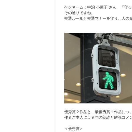
ペンネーム：中潟 小屋子 さん 「
守る
その通りですね。
交通ルールと交通マナーを守り、人の
優秀賞２作品と、最優秀賞１作品につ
作者ご本人による句の朗読と解説コメ
＜優秀賞＞