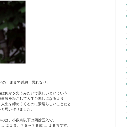
ドの ままで返納 誉れなり」
納は何かを失うみたいで寂しいといういう
通事故を起こして人生台無しになるより
、人生を締めくくるのに素晴らしいことだと
いと思い作りました。
いのは、小数点以下は四捨五入で、
 → ２１％、７５〜７９歳 → １９％です。