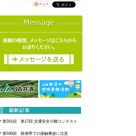
第591回 第17回 交通安全川柳コンテスト
第590回 路側帯での接触事故に注意