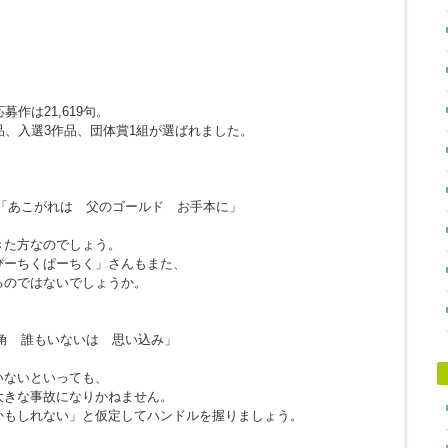
作は21,619句。
品、入選3作品、団体賞1組が選ばれました。
「あこがれは 父のゴールド お手本に」
きた方なのでしょう。
ぴーちくぱーちく」さんもまた、
るのではないでしょうか。
角 誰もいないは 思い込み」
。
いないといっても、
大きな事故になりかねません。
かもしれない」と仮定してハンドルを握りましょう。