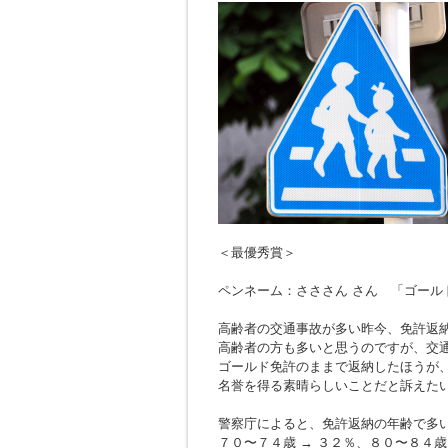
＜最優秀賞＞
ペンネーム：さささん さん 「ゴール
高齢者の交通事故が多い昨今、免許返
高齢者の方も多いと思うのですが、交
ゴールド免許のままで返納したほうが
名誉を得る素晴らしいことだと訴えた
警察庁によると、免許返納の年齢で多
７０〜７４歳 → ３２％、８０〜８４歳