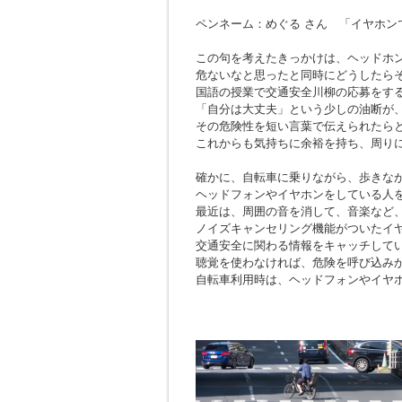
ペンネーム：めぐる さん 「イヤホン
この句を考えたきっかけは、ヘッドホ
危ないなと思ったと同時にどうしたら
国語の授業で交通安全川柳の応募をす
「自分は大丈夫」という少しの油断が
その危険性を短い言葉で伝えられたら
これからも気持ちに余裕を持ち、周り
確かに、自転車に乗りながら、歩きな
ヘッドフォンやイヤホンをしている人
最近は、周囲の音を消して、音楽など
ノイズキャンセリング機能がついたイ
交通安全に関わる情報をキャッチして
聴覚を使わなければ、危険を呼び込み
自転車利用時は、ヘッドフォンやイヤ