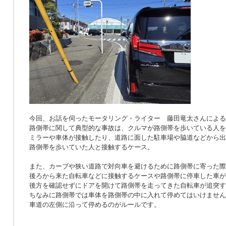
今回、お話を伺ったモータリング・ライター 藤田竜太さんによる
路側帯に関して典型的な事故は、クルマが路側帯を歩いている人を
ミラーや車体が接触したり、道路に面した駐車場や脇道などから出
路側帯を歩いていた人と接触するケース。
また、カーブや狭い道路で対向車を避けるために路側帯に寄った際
後ろから来た自転車などに接触するケースや路側帯に停車した車が
後方を確認せずにドアを開けて路側帯を走ってきた自転車が追突す
ちなみに路側帯では車体を路側帯の中に入れて停めてはいけません
車道の左側に沿って停めるのがルールです。