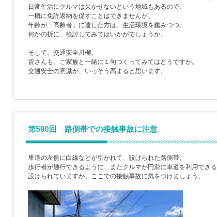
日常生活にクルマは欠かせないという地域もあるので、
一概に免許返納を促すことはできませんが、
年齢が「高齢者」に達した方は、生活環境を鑑みつつ、
何かの折に、検討してみてはいかがでしょうか。
そして、交通安全川柳。
皆さんも、ご家族と一緒に１句つくってみてはどうですか。
交通安全の意識が、いっそう高まると思います。
第590回 路側帯での接触事故に注意
車道の左側に白線などが引かれて、設けられた路側帯。
歩行者が通行できるように、またクルマが円滑に車道を利用できる
設けられていますが、ここでの接触事故に気をつけましょう。