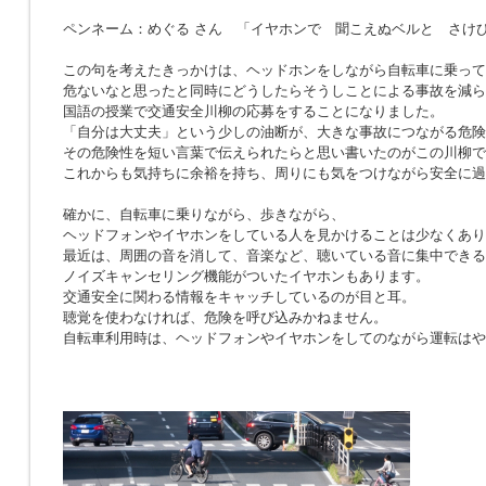
ペンネーム：めぐる さん 「イヤホンで 聞こえぬベルと さけ
この句を考えたきっかけは、ヘッドホンをしながら自転車に乗って
危ないなと思ったと同時にどうしたらそうしことによる事故を減ら
国語の授業で交通安全川柳の応募をすることになりました。
「自分は大丈夫」という少しの油断が、大きな事故につながる危険
その危険性を短い言葉で伝えられたらと思い書いたのがこの川柳で
これからも気持ちに余裕を持ち、周りにも気をつけながら安全に過
確かに、自転車に乗りながら、歩きながら、
ヘッドフォンやイヤホンをしている人を見かけることは少なくあり
最近は、周囲の音を消して、音楽など、聴いている音に集中できる
ノイズキャンセリング機能がついたイヤホンもあります。
交通安全に関わる情報をキャッチしているのが目と耳。
聴覚を使わなければ、危険を呼び込みかねません。
自転車利用時は、ヘッドフォンやイヤホンをしてのながら運転はや