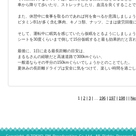
車から降りて歩いたり、ストレッチしたり、血流を良くすることで
また、休憩中に食事を取るのであれば何を食べるか意識しましょう
ビタミンB1が多く含む豚肉、キノコ類、ナッツ、ごまは疲労回復
そして、運転中に眠気を感じていたら仮眠をとるようにしましょう
シートを30度くらいまで倒して15分仮眠すると最も効果的だと言
最後に、1日に走る最長距離の目安は、
まるもさんの経験だと高速道路で300kmぐらい、
一般道ならその半分の150kmぐらいでしょうかとのことでした。
夏休みの長距離ドライブは安全に気をつけて、楽しい時間を過ごし
1 |
2
|
3
| …
196
|
197
|
198
| |
Ne