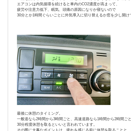
エアコンは内気循環を続けると車内のCO2濃度が高まって、
疲労や注意力低下、眠気、頭痛の原因になりか寝ないので
30分とか1時間ぐらいごとに外気導入に切り替えるか窓を少し開け
最後に休憩のタイミング。
一般道なら2時間から3時間ごと、高速道路なら1時間から2時間ご
30分程度休憩を取るといいと言われています。
その際に大事なポイントは、疲れを感じる前に休憩を取ることと