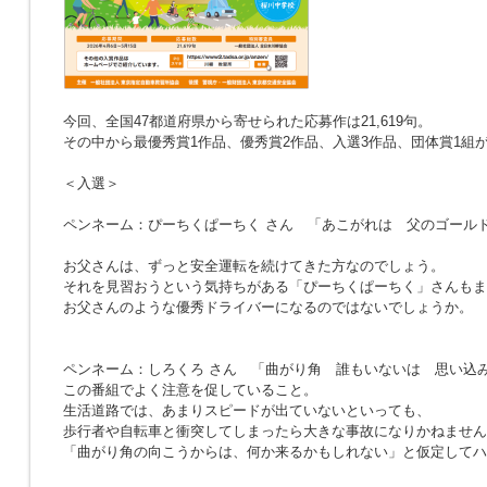
今回、全国47都道府県から寄せられた応募作は21,619句。
その中から最優秀賞1作品、優秀賞2作品、入選3作品、団体賞1組
＜入選＞
ペンネーム：ぴーちくぱーちく さん
「あこがれは 父のゴール
お父さんは、ずっと安全運転を続けてきた方なのでしょう。
それを見習おうという気持ちがある「ぴーちくぱーちく」さんもま
お父さんのような優秀ドライバーになるのではないでしょうか。
ペンネーム：しろくろ さん
「曲がり角 誰もいないは 思い込
この番組でよく注意を促していること。
生活道路では、あまりスピードが出ていないといっても、
歩行者や自転車と衝突してしまったら大きな事故になりかねません
「曲がり角の向こうからは、何か来るかもしれない」と仮定してハ