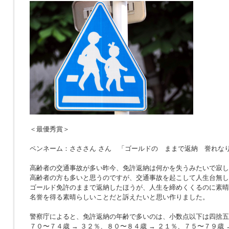
＜最優秀賞＞
ペンネーム：さささん さん 「ゴールドの ままで返納 誉れな
高齢者の交通事故が多い昨今、免許返納は何かを失うみたいで寂し
高齢者の方も多いと思うのですが、交通事故を起こして人生台無し
ゴールド免許のままで返納したほうが、人生を締めくくるのに素晴
名誉を得る素晴らしいことだと訴えたいと思い作りました。
警察庁によると、免許返納の年齢で多いのは、小数点以下は四捨五
７０〜７４歳 → ３２％、８０〜８４歳 → ２１％、７５〜７９歳 