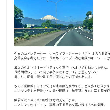
今回のコメンテーター カーライフ・ジャーナリスト まるも亜希
交通安全を考えた時に、長距離ドライブに潜む危険のキーワードは
最近のクルマはオートマティック車で、あまり足を動かしません。
長時間運転していて同じ姿勢が続くと、血行が悪くなって、
肩こり、腰痛、腕や足や目の疲れなどの症状が出ます。
さらに長距離ドライブでは高速道路を利用することが多くなります
エンジン音や走行音などの音や振動は、無意識のうちに耳や脳が疲
猛暑が続く今、車内熱中症も増えています。
エアコンをかけてても、真夏の直射日光を浴び続けるのは危険。