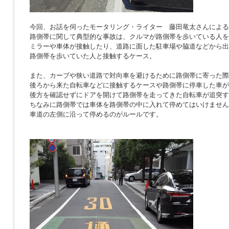
今回、お話を伺ったモータリング・ライター 藤田竜太さんによる
路側帯に関して典型的な事故は、クルマが路側帯を歩いている人を
ミラーや車体が接触したり、道路に面した駐車場や脇道などから出
路側帯を歩いていた人と接触するケース。
また、カーブや狭い道路で対向車を避けるために路側帯に寄った際
後ろから来た自転車などに接触するケースや路側帯に停車した車が
後方を確認せずにドアを開けて路側帯を走ってきた自転車が追突す
ちなみに路側帯では車体を路側帯の中に入れて停めてはいけません
車道の左側に沿って停めるのがルールです。