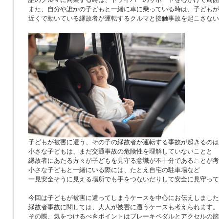
また、自分や誰かの子どもと一緒に車に乗っている時は、子どもが
近くで動いている縁故者が運転するクルマと接触事故を起こさない
子どもが被害に遭う、その子の縁故者が運転する事故が起きるのは
小さな子どもは、まだ交通事故の危険性を理解していないことと
縁故者にあたる方々が子どもを見守る意識が不十分であることが考
小さな子どもと一緒にいる際には、たとえ自宅の駐車場など
一見安全そうに見える場所でも手をつないだりして安全に見守って
今回は子どもが被害に遭ってしまうケースを中心にお伝えしました
縁故者事故に関しては、大人が被害に遭うケースも考えられます。
その際、気をつけるべきポイントはブレーキペダルとアクセルの踏