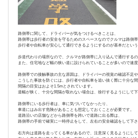
路側帯に関して、ドライバーが気をつけるべきことは、
路側帯は歩行者の安全を守るためのスペースなのでクルマは路側帯
歩行者や自転車が安心して通行できるようにするのが基本だという
歩道代わりの場所なので、クルマが路側帯に入り込んで通行するの
また、住宅地など幅の狭い道に設けられていることが多いので速度
路側帯での接触事故の主な原因は、ドライバーの視覚の確認不足や
こうした事故を防ぐには、歩行者や自転車を追い抜く際に十分な間
間隔の目安はおよそ1.5mとされています。
道幅が狭く、十分な間隔が取れない場合は、徐行するようにして下
路側帯にいる歩行者は、車に気づいてなかったり、
車道にはみ出す危険があることも想定しておくことが必要です。
道路沿いの店舗などから路側帯を跨いで道路に出る際は、
路側帯の手前で確実に一時停止をして、左右の安全確認をして下さ
右方向は道路を走ってくる車があるので、注意深く見るようにして