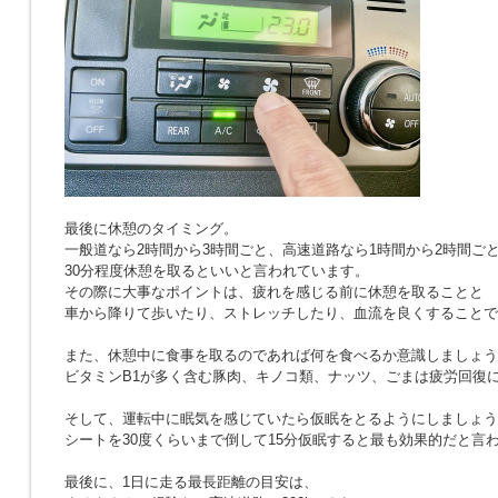
最後に休憩のタイミング。
一般道なら2時間から3時間ごと、高速道路なら1時間から2時間ご
30分程度休憩を取るといいと言われています。
その際に大事なポイントは、疲れを感じる前に休憩を取ることと
車から降りて歩いたり、ストレッチしたり、血流を良くすることで
また、休憩中に食事を取るのであれば何を食べるか意識しましょう
ビタミンB1が多く含む豚肉、キノコ類、ナッツ、ごまは疲労回復
そして、運転中に眠気を感じていたら仮眠をとるようにしましょう
シートを30度くらいまで倒して15分仮眠すると最も効果的だと言
最後に、1日に走る最長距離の目安は、