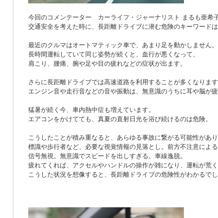
今回のコメンテーター カーライフ・ジャーナリスト まるも亜希
交通安全を考えた時に、長距離ドライブに潜む危険のキーワードは
最近のクルマはオートマティック車で、あまり足を動かしません。
長時間運転していて同じ姿勢が続くと、血行が悪くなって、
肩こり、腰痛、腕や足や目の疲れなどの症状が出ます。
さらに長距離ドライブでは高速道路を利用することが多くなります
エンジン音や走行音などの音や振動は、無意識のうちに耳や脳が疲
猛暑が続く今、車内熱中症も増えています。
エアコンをかけてても、真夏の直射日光を浴び続けるのは危険。
こうしたことが積み重なると、あらゆる事故に繋がる可能性があり
標識や歩行者など、必要な視覚情報の見落とし。前方不注意による
信号無視。無意識でスピードを出しすぎる。車線逸脱。
疲れてくれば、アクセルやハンドルの操作が雑になり、運転が荒く
こうした状況を想像すると、長距離ドライブの危険性がわかるでし