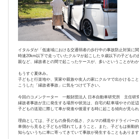
イタルダが「低速域における交通弱者の歩行中の事故防止対策に関
時速20km以下で走っていたクルマが起こした９歳以下の子どもの
親など、縁故者との間で起こったケースが、多いということがわか
もうすぐ夏休み。
子どもと行楽地や、実家や親族や友人の家にクルマで出かけること
こうした「縁故者事故」に気をつけて下さい。
今回のコメンテーター 一般財団法人 日本自動車研究所 主任研究
縁故者事故が主に発生する場所や状況は、自宅の駐車場やその近辺
子どもの送迎に際して車が発進や後退する時に起こる傾向が見られ
理由としては、子どもの身長の低さ、クルマの構造やドライバーの
車側から見ると子どもが隠れてしまうこと。また、子どもは衝動的
知らないうちに車に寄ってきていて事故が発生することもあります