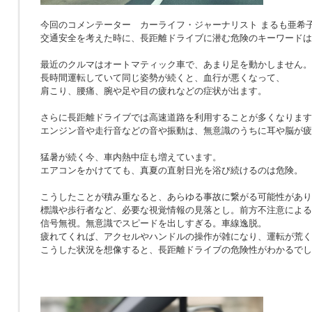
今回のコメンテーター カーライフ・ジャーナリスト まるも亜希
交通安全を考えた時に、長距離ドライブに潜む危険のキーワードは
最近のクルマはオートマティック車で、あまり足を動かしません。
長時間運転していて同じ姿勢が続くと、血行が悪くなって、
肩こり、腰痛、腕や足や目の疲れなどの症状が出ます。
さらに長距離ドライブでは高速道路を利用することが多くなります
エンジン音や走行音などの音や振動は、無意識のうちに耳や脳が疲
猛暑が続く今、車内熱中症も増えています。
エアコンをかけてても、真夏の直射日光を浴び続けるのは危険。
こうしたことが積み重なると、あらゆる事故に繋がる可能性があり
標識や歩行者など、必要な視覚情報の見落とし。前方不注意による
信号無視。無意識でスピードを出しすぎる。車線逸脱。
疲れてくれば、アクセルやハンドルの操作が雑になり、運転が荒く
こうした状況を想像すると、長距離ドライブの危険性がわかるでし