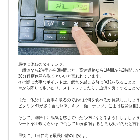
最後に休憩のタイミング。
一般道なら2時間から3時間ごと、高速道路なら1時間から2時間ご
30分程度休憩を取るといいと言われています。
その際に大事なポイントは、疲れを感じる前に休憩を取ることと
車から降りて歩いたり、ストレッチしたり、血流を良くすることで
また、休憩中に食事を取るのであれば何を食べるか意識しましょう
ビタミンB1が多く含む豚肉、キノコ類、ナッツ、ごまは疲労回復
そして、運転中に眠気を感じていたら仮眠をとるようにしましょう
シートを30度くらいまで倒して15分仮眠すると最も効果的だと言
最後に、1日に走る最長距離の目安は、