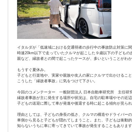
イタルダが「低速域における交通弱者の歩行中の事故防止対策に関
時速20km以下で走っていたクルマが起こした９歳以下の子どもの
親など、縁故者との間で起こったケースが、多いということがわか
もうすぐ夏休み。
子どもと行楽地や、実家や親族や友人の家にクルマで出かけること
こうした「縁故者事故」に気をつけて下さい。
今回のコメンテーター 一般財団法人 日本自動車研究所 主任研究
縁故者事故が主に発生する場所や状況は、自宅の駐車場やその近辺
子どもの送迎に際して車が発進や後退する時に起こる傾向が見られ
理由としては、子どもの身長の低さ、クルマの構造やドライバーの
車側から見ると子どもが隠れてしまうこと。また、子どもは衝動的
知らないうちに車に寄ってきていて事故が発生することもあります