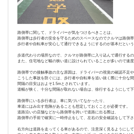
路側帯に関して、ドライバーが気をつけるべきことは、
路側帯は歩行者の安全を守るためのスペースなのでクルマは路側帯
歩行者や自転車が安心して通行できるようにするのが基本だという
歩道代わりの場所なので、クルマが路側帯に入り込んで通行するの
また、住宅地など幅の狭い道に設けられていることが多いので速度
路側帯での接触事故の主な原因は、ドライバーの視覚の確認不足や
こうした事故を防ぐには、歩行者や自転車を追い抜く際に十分な間
間隔の目安はおよそ1.5mとされています。
道幅が狭く、十分な間隔が取れない場合は、徐行するようにして下
路側帯にいる歩行者は、車に気づいてなかったり、
車道にはみ出す危険があることも想定しておくことが必要です。
道路沿いの店舗などから路側帯を跨いで道路に出る際は、
路側帯の手前で確実に一時停止をして、左右の安全確認をして下さ
右方向は道路を走ってくる車があるので、注意深く見るようにして