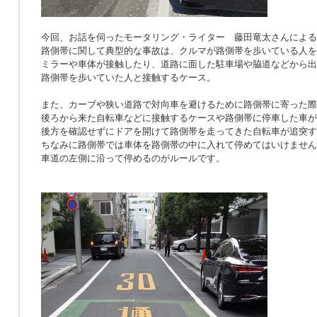
今回、お話を伺ったモータリング・ライター 藤田竜太さんによる
路側帯に関して典型的な事故は、クルマが路側帯を歩いている人を
ミラーや車体が接触したり、道路に面した駐車場や脇道などから出
路側帯を歩いていた人と接触するケース。
また、カーブや狭い道路で対向車を避けるために路側帯に寄った際
後ろから来た自転車などに接触するケースや路側帯に停車した車が
後方を確認せずにドアを開けて路側帯を走ってきた自転車が追突す
ちなみに路側帯では車体を路側帯の中に入れて停めてはいけません
車道の左側に沿って停めるのがルールです。