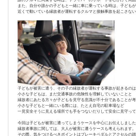
また、自分や誰かの子どもと一緒に車に乗っている時は、子どもが
近くで動いている縁故者が運転するクルマと接触事故を起こさない
子どもが被害に遭う、その子の縁故者が運転する事故が起きるのは
小さな子どもは、まだ交通事故の危険性を理解していないことと
縁故者にあたる方々が子どもを見守る意識が不十分であることが考
小さな子どもと一緒にいる際には、たとえ自宅の駐車場など
一見安全そうに見える場所でも手をつないだりして安全に見守って
今回は子どもが被害に遭ってしまうケースを中心にお伝えしました
縁故者事故に関しては、大人が被害に遭うケースも考えられます。
その際、気をつけるべきポイントはブレーキペダルとアクセルの踏