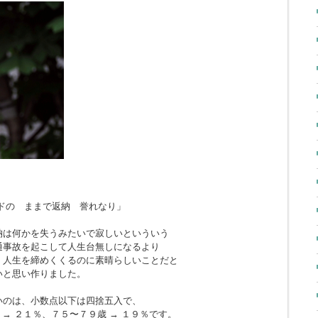
ドの ままで返納 誉れなり」
納は何かを失うみたいで寂しいといういう
通事故を起こして人生台無しになるより
、人生を締めくくるのに素晴らしいことだと
いと思い作りました。
いのは、小数点以下は四捨五入で、
 → ２１％、７５〜７９歳 → １９％です。