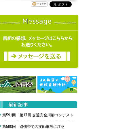
第591回 第17回 交通安全川柳コンテスト
第590回 路側帯での接触事故に注意