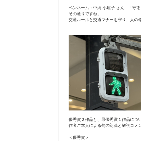
ペンネーム：中潟 小屋子 さん 「
守る
その通りですね。
交通ルールと交通マナーを守り、人の
優秀賞２作品と、最優秀賞１作品につ
作者ご本人による句の朗読と解説コメ
＜優秀賞＞