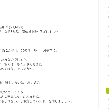
作は21,619句。
品、入選3作品、団体賞1組が選ばれました。
「あこがれは 父のゴールド お手本に」
きた方なのでしょう。
ぴーちくぱーちく」さんもまた、
るのではないでしょうか。
角 誰もいないは 思い込み」
。
いないといっても、
大きな事故になりかねません。
かもしれない」と仮定してハンドルを握りましょう。