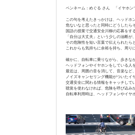
ペンネーム：めぐる さん 「イヤホン
この句を考えたきっかけは、ヘッドホ
危ないなと思ったと同時にどうしたら
国語の授業で交通安全川柳の応募をす
「自分は大丈夫」という少しの油断が
その危険性を短い言葉で伝えられたら
これからも気持ちに余裕を持ち、周り
確かに、自転車に乗りながら、歩きな
ヘッドフォンやイヤホンをしている人
最近は、周囲の音を消して、音楽など
ノイズキャンセリング機能がついたイ
交通安全に関わる情報をキャッチして
聴覚を使わなければ、危険を呼び込み
自転車利用時は、ヘッドフォンやイヤ