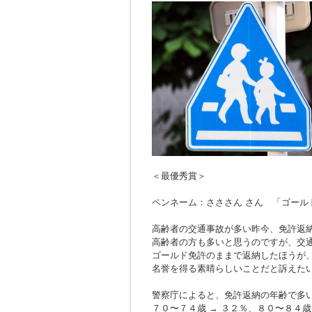
＜最優秀賞＞
ペンネーム：さささん さん 「ゴール
高齢者の交通事故が多い昨今、免許返
高齢者の方も多いと思うのですが、交
ゴールド免許のままで返納したほうが
名誉を得る素晴らしいことだと訴えた
警察庁によると、免許返納の年齢で多
７０〜７４歳 → ３２％、８０〜８４歳