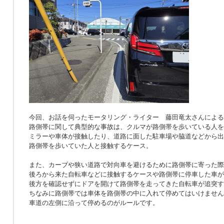
今回、お話を伺ったモータリング・ライター 藤田竜太さんによる
路側帯に関して典型的な事故は、クルマが路側帯を歩いている人を
ミラーや車体が接触したり、道路に面した駐車場や脇道などから出
路側帯を歩いていた人と接触するケース。
また、カーブや狭い道路で対向車を避けるために路側帯に寄った際
後ろから来た自転車などに接触するケースや路側帯に停車した車が
後方を確認せずにドアを開けて路側帯を走ってきた自転車が追突す
ちなみに路側帯では車体を路側帯の中に入れて停めてはいけません
車道の左側に沿って停めるのがルールです。