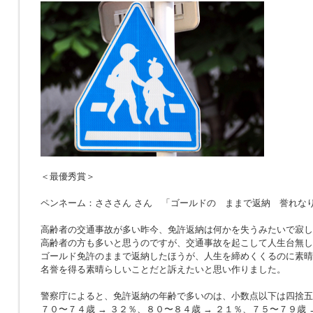
＜最優秀賞＞
ペンネーム：さささん さん 「ゴールドの ままで返納 誉れな
高齢者の交通事故が多い昨今、免許返納は何かを失うみたいで寂し
高齢者の方も多いと思うのですが、交通事故を起こして人生台無し
ゴールド免許のままで返納したほうが、人生を締めくくるのに素晴
名誉を得る素晴らしいことだと訴えたいと思い作りました。
警察庁によると、免許返納の年齢で多いのは、小数点以下は四捨五
７０〜７４歳 → ３２％、８０〜８４歳 → ２１％、７５〜７９歳 