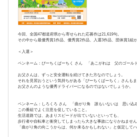
今回、全国47都道府県から寄せられた応募作は21,619句。
その中から最優秀賞1作品、優秀賞2作品、入選3作品、団体賞1組
＜入選＞
ペンネーム：ぴーちくぱーちく さん
「あこがれは 父のゴール
お父さんは、ずっと安全運転を続けてきた方なのでしょう。
それを見習おうという気持ちがある「ぴーちくぱーちく」さんもま
お父さんのような優秀ドライバーになるのではないでしょうか。
ペンネーム：しろくろ さん
「曲がり角 誰もいないは 思い込
この番組でよく注意を促していること。
生活道路では、あまりスピードが出ていないといっても、
歩行者や自転車と衝突してしまったら大きな事故になりかねません
「曲がり角の向こうからは、何か来るかもしれない」と仮定してハ