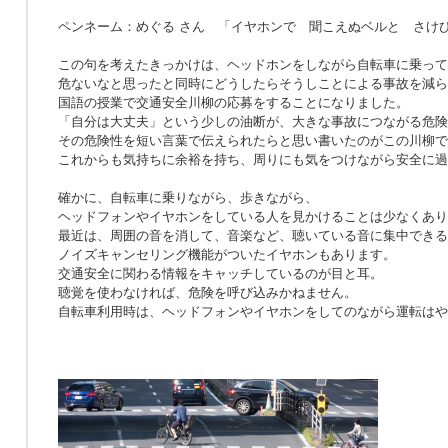
ペンネーム：めぐる さん 「イヤホンで 聞こえぬベルと さけ
この句を考えたきっかけは、ヘッドホンをしながら自転車に乗って
危ないなと思ったと同時にどうしたらそうしことによる事故を減ら
国語の授業で交通安全川柳の応募をすることになりました。
「自分は大丈夫」という少しの油断が、大きな事故につながる危険
その危険性を短い言葉で伝えられたらと思い書いたのがこの川柳で
これからも気持ちに余裕を持ち、周りにも気をつけながら安全に過
確かに、自転車に乗りながら、歩きながら、
ヘッドフォンやイヤホンをしている人を見かけることは少なくあり
最近は、周囲の音を消して、音楽など、聴いている音に集中できる
ノイズキャンセリング機能がついたイヤホンもあります。
交通安全に関わる情報をキャッチしているのが目と耳。
聴覚を使わなければ、危険を呼び込みかねません。
自転車利用時は、ヘッドフォンやイヤホンをしてのながら運転はや