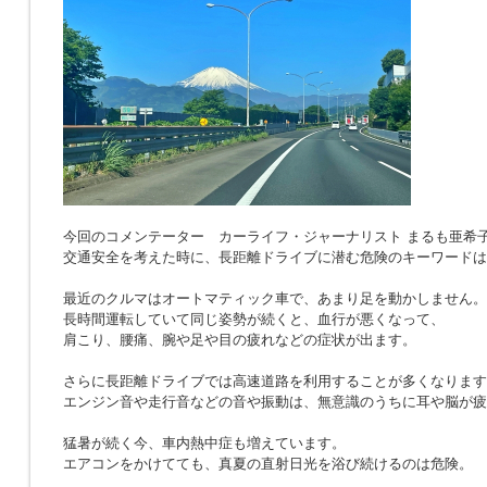
今回のコメンテーター カーライフ・ジャーナリスト まるも亜希
交通安全を考えた時に、長距離ドライブに潜む危険のキーワードは
最近のクルマはオートマティック車で、あまり足を動かしません。
長時間運転していて同じ姿勢が続くと、血行が悪くなって、
肩こり、腰痛、腕や足や目の疲れなどの症状が出ます。
さらに長距離ドライブでは高速道路を利用することが多くなります
エンジン音や走行音などの音や振動は、無意識のうちに耳や脳が疲
猛暑が続く今、車内熱中症も増えています。
エアコンをかけてても、真夏の直射日光を浴び続けるのは危険。