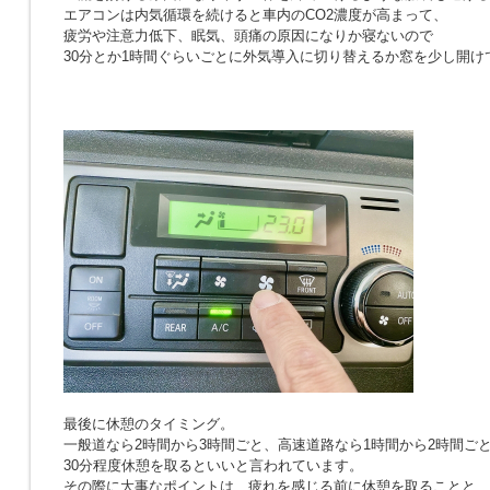
エアコンは内気循環を続けると車内のCO2濃度が高まって、
疲労や注意力低下、眠気、頭痛の原因になりか寝ないので
30分とか1時間ぐらいごとに外気導入に切り替えるか窓を少し開け
最後に休憩のタイミング。
一般道なら2時間から3時間ごと、高速道路なら1時間から2時間ご
30分程度休憩を取るといいと言われています。
その際に大事なポイントは、疲れを感じる前に休憩を取ることと