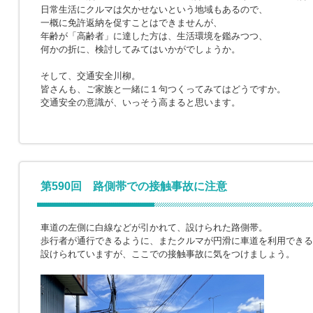
日常生活にクルマは欠かせないという地域もあるので、
一概に免許返納を促すことはできませんが、
年齢が「高齢者」に達した方は、生活環境を鑑みつつ、
何かの折に、検討してみてはいかがでしょうか。
そして、交通安全川柳。
皆さんも、ご家族と一緒に１句つくってみてはどうですか。
交通安全の意識が、いっそう高まると思います。
第590回 路側帯での接触事故に注意
車道の左側に白線などが引かれて、設けられた路側帯。
歩行者が通行できるように、またクルマが円滑に車道を利用できる
設けられていますが、ここでの接触事故に気をつけましょう。