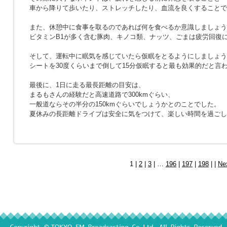
車から降りて歩いたり、ストレッチしたり、血流を良くすることで
また、休憩中に食事を取るのであれば何を食べるか意識しましょう
ビタミンB1が多く含む豚肉、キノコ類、ナッツ、ごまは疲労回復
そして、運転中に眠気を感じていたら仮眠をとるようにしましょう
シートを30度くらいまで倒して15分仮眠すると最も効果的だと言
最後に、1日に走る最長距離の目安は、
まるもさんの経験だと高速道路で300kmぐらい、
一般道ならその半分の150kmぐらいでしょうかとのことでした。
夏休みの長距離ドライブは安全に気をつけて、楽しい時間を過ごし
1 |
2
|
3
| …
196
|
197
|
198
| |
Ne