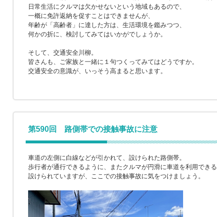
日常生活にクルマは欠かせないという地域もあるので、
一概に免許返納を促すことはできませんが、
年齢が「高齢者」に達した方は、生活環境を鑑みつつ、
何かの折に、検討してみてはいかがでしょうか。
そして、交通安全川柳。
皆さんも、ご家族と一緒に１句つくってみてはどうですか。
交通安全の意識が、いっそう高まると思います。
第590回 路側帯での接触事故に注意
車道の左側に白線などが引かれて、設けられた路側帯。
歩行者が通行できるように、またクルマが円滑に車道を利用できる
設けられていますが、ここでの接触事故に気をつけましょう。