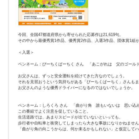
今回、全国47都道府県から寄せられた応募作は21,619句。
その中から最優秀賞1作品、優秀賞2作品、入選3作品、団体賞1組
＜入選＞
ペンネーム：ぴーちくぱーちく さん
「あこがれは 父のゴール
お父さんは、ずっと安全運転を続けてきた方なのでしょう。
それを見習おうという気持ちがある「ぴーちくぱーちく」さんもま
お父さんのような優秀ドライバーになるのではないでしょうか。
ペンネーム：しろくろ さん
「曲がり角 誰もいないは 思い込
この番組でよく注意を促していること。
生活道路では、あまりスピードが出ていないといっても、
歩行者や自転車と衝突してしまったら大きな事故になりかねません
「曲がり角の向こうからは、何か来るかもしれない」と仮定してハ