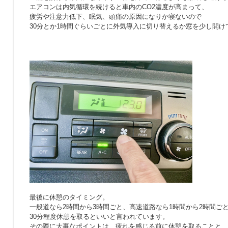
エアコンは内気循環を続けると車内のCO2濃度が高まって、
疲労や注意力低下、眠気、頭痛の原因になりか寝ないので
30分とか1時間ぐらいごとに外気導入に切り替えるか窓を少し開け
最後に休憩のタイミング。
一般道なら2時間から3時間ごと、高速道路なら1時間から2時間ご
30分程度休憩を取るといいと言われています。
その際に大事なポイントは、疲れを感じる前に休憩を取ることと