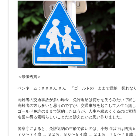
＜最優秀賞＞
ペンネーム：さささん さん 「ゴールドの ままで返納 誉れな
高齢者の交通事故が多い昨今、免許返納は何かを失うみたいで寂し
高齢者の方も多いと思うのですが、交通事故を起こして人生台無し
ゴールド免許のままで返納したほうが、人生を締めくくるのに素晴
名誉を得る素晴らしいことだと訴えたいと思い作りました。
警察庁によると、免許返納の年齢で多いのは、小数点以下は四捨五
７０〜７４歳 → ３２％、８０〜８４歳 → ２１％、７５〜７９歳 