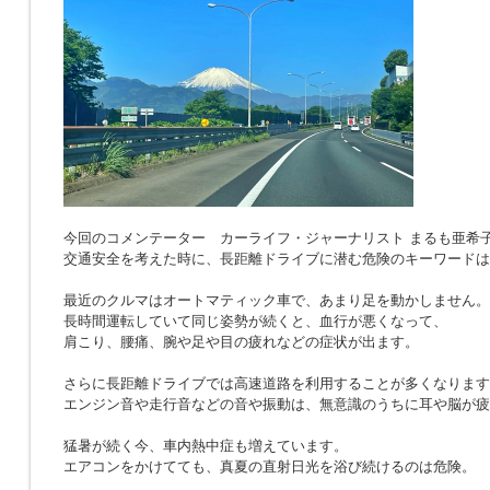
今回のコメンテーター カーライフ・ジャーナリスト まるも亜希
交通安全を考えた時に、長距離ドライブに潜む危険のキーワードは
最近のクルマはオートマティック車で、あまり足を動かしません。
長時間運転していて同じ姿勢が続くと、血行が悪くなって、
肩こり、腰痛、腕や足や目の疲れなどの症状が出ます。
さらに長距離ドライブでは高速道路を利用することが多くなります
エンジン音や走行音などの音や振動は、無意識のうちに耳や脳が疲
猛暑が続く今、車内熱中症も増えています。
エアコンをかけてても、真夏の直射日光を浴び続けるのは危険。