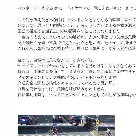
ペンネーム：めぐる さん 「イヤホンで 聞こえぬベルと さけ
この句を考えたきっかけは、ヘッドホンをしながら自転車に乗って
危ないなと思ったと同時にどうしたらそうしことによる事故を減ら
国語の授業で交通安全川柳の応募をすることになりました。
「自分は大丈夫」という少しの油断が、大きな事故につながる危険
その危険性を短い言葉で伝えられたらと思い書いたのがこの川柳で
これからも気持ちに余裕を持ち、周りにも気をつけながら安全に過
確かに、自転車に乗りながら、歩きながら、
ヘッドフォンやイヤホンをしている人を見かけることは少なくあり
最近は、周囲の音を消して、音楽など、聴いている音に集中できる
ノイズキャンセリング機能がついたイヤホンもあります。
交通安全に関わる情報をキャッチしているのが目と耳。
聴覚を使わなければ、危険を呼び込みかねません。
自転車利用時は、ヘッドフォンやイヤホンをしてのながら運転はや