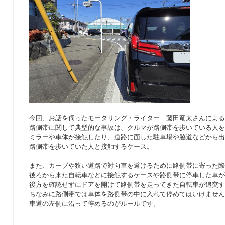
今回、お話を伺ったモータリング・ライター 藤田竜太さんによる
路側帯に関して典型的な事故は、クルマが路側帯を歩いている人を
ミラーや車体が接触したり、道路に面した駐車場や脇道などから出
路側帯を歩いていた人と接触するケース。
また、カーブや狭い道路で対向車を避けるために路側帯に寄った際
後ろから来た自転車などに接触するケースや路側帯に停車した車が
後方を確認せずにドアを開けて路側帯を走ってきた自転車が追突す
ちなみに路側帯では車体を路側帯の中に入れて停めてはいけません
車道の左側に沿って停めるのがルールです。