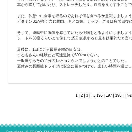
車から降りて歩いたり、ストレッチしたり、血流を良くすることで
また、休憩中に食事を取るのであれば何を食べるか意識しましょう
ビタミンB1が多く含む豚肉、キノコ類、ナッツ、ごまは疲労回復
そして、運転中に眠気を感じていたら仮眠をとるようにしましょう
シートを30度くらいまで倒して15分仮眠すると最も効果的だと言
最後に、1日に走る最長距離の目安は、
まるもさんの経験だと高速道路で300kmぐらい、
一般道ならその半分の150kmぐらいでしょうかとのことでした。
夏休みの長距離ドライブは安全に気をつけて、楽しい時間を過ごし
1 |
2
|
3
| …
196
|
197
|
198
| |
Ne