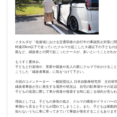
イタルダが「低速域における交通弱者の歩行中の事故防止対策に関
時速20km以下で走っていたクルマが起こした９歳以下の子どもの
親など、縁故者との間で起こったケースが、多いということがわか
もうすぐ夏休み。
子どもと行楽地や、実家や親族や友人の家にクルマで出かけること
こうした「縁故者事故」に気をつけて下さい。
今回のコメンテーター 一般財団法人 日本自動車研究所 主任研究
縁故者事故が主に発生する場所や状況は、自宅の駐車場やその近辺
子どもの送迎に際して車が発進や後退する時に起こる傾向が見られ
理由としては、子どもの身長の低さ、クルマの構造やドライバーの
車側から見ると子どもが隠れてしまうこと。また、子どもは衝動的
知らないうちに車に寄ってきていて事故が発生することもあります