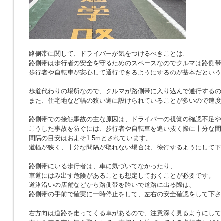
路側帯に関して、ドライバーが気をつけるべきことは、
路側帯は歩行者の安全を守るためのスペースなのでクルマは路側帯
歩行者や自転車が安心して通行できるようにするのが基本だという
歩道代わりの場所なので、クルマが路側帯に入り込んで通行するの
また、住宅地など幅の狭い道に設けられていることが多いので速度
路側帯での接触事故の主な原因は、ドライバーの視覚の確認不足や
こうした事故を防ぐには、歩行者や自転車を追い抜く際に十分な間
間隔の目安はおよそ1.5mとされています。
道幅が狭く、十分な間隔が取れない場合は、徐行するようにして下
路側帯にいる歩行者は、車に気づいてなかったり、
車道にはみ出す危険があることも想定しておくことが必要です。
道路沿いの店舗などから路側帯を跨いで道路に出る際は、
路側帯の手前で確実に一時停止をして、左右の安全確認をして下さ
右方向は道路を走ってくる車があるので、注意深く見るようにして