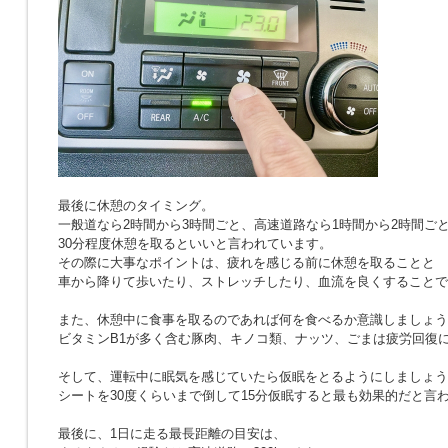
最後に休憩のタイミング。
一般道なら2時間から3時間ごと、高速道路なら1時間から2時間ご
30分程度休憩を取るといいと言われています。
その際に大事なポイントは、疲れを感じる前に休憩を取ることと
車から降りて歩いたり、ストレッチしたり、血流を良くすることで
また、休憩中に食事を取るのであれば何を食べるか意識しましょう
ビタミンB1が多く含む豚肉、キノコ類、ナッツ、ごまは疲労回復
そして、運転中に眠気を感じていたら仮眠をとるようにしましょう
シートを30度くらいまで倒して15分仮眠すると最も効果的だと言
最後に、1日に走る最長距離の目安は、