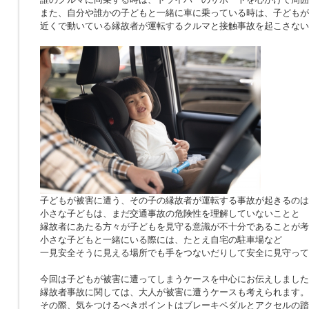
また、自分や誰かの子どもと一緒に車に乗っている時は、子どもが
近くで動いている縁故者が運転するクルマと接触事故を起こさない
子どもが被害に遭う、その子の縁故者が運転する事故が起きるのは
小さな子どもは、まだ交通事故の危険性を理解していないことと
縁故者にあたる方々が子どもを見守る意識が不十分であることが考
小さな子どもと一緒にいる際には、たとえ自宅の駐車場など
一見安全そうに見える場所でも手をつないだりして安全に見守って
今回は子どもが被害に遭ってしまうケースを中心にお伝えしました
縁故者事故に関しては、大人が被害に遭うケースも考えられます。
その際、気をつけるべきポイントはブレーキペダルとアクセルの踏