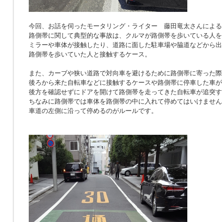
今回、お話を伺ったモータリング・ライター 藤田竜太さんによる
路側帯に関して典型的な事故は、クルマが路側帯を歩いている人を
ミラーや車体が接触したり、道路に面した駐車場や脇道などから出
路側帯を歩いていた人と接触するケース。
また、カーブや狭い道路で対向車を避けるために路側帯に寄った際
後ろから来た自転車などに接触するケースや路側帯に停車した車が
後方を確認せずにドアを開けて路側帯を走ってきた自転車が追突す
ちなみに路側帯では車体を路側帯の中に入れて停めてはいけません
車道の左側に沿って停めるのがルールです。