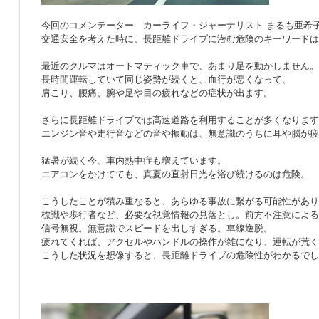
今回のコメンテーター カーライフ・ジャーナリスト まるも亜希
交通安全を考えた時に、長距離ドライブに潜む危険のキーワードは
最近のクルマはオートマティック車で、あまり足を動かしません。
長時間運転していて同じ姿勢が続くと、血行が悪くなって、
肩こり、腰痛、腕や足や目の疲れなどの症状が出ます。
さらに長距離ドライブでは高速道路を利用することが多くなります
エンジン音や走行音などの音や振動は、無意識のうちに耳や脳が疲
猛暑が続く今、車内熱中症も増えています。
エアコンをかけてても、真夏の直射日光を浴び続けるのは危険。
こうしたことが積み重なると、あらゆる事故に繋がる可能性があり
標識や歩行者など、必要な視覚情報の見落とし。前方不注意による
信号無視。無意識でスピードを出しすぎる。車線逸脱。
疲れてくれば、アクセルやハンドルの操作が雑になり、運転が荒く
こうした状況を想像すると、長距離ドライブの危険性がわかるでし