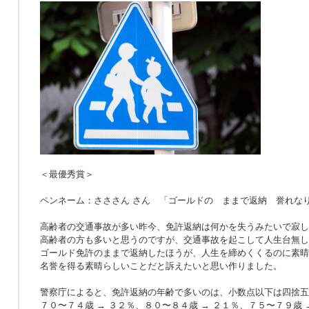
＜最優秀賞＞
ペンネーム：さささん さん 「ゴールドの ままで返納 誉れな
高齢者の交通事故が多い昨今、免許返納は何かを失うみたいで寂し
高齢者の方も多いと思うのですが、交通事故を起こして人生台無し
ゴールド免許のままで返納したほうが、人生を締めくくるのに素晴
名誉を得る素晴らしいことだと訴えたいと思い作りました。
警察庁によると、免許返納の年齢で多いのは、小数点以下は四捨五
７０〜７４歳 → ３２％、８０〜８４歳 → ２１％、７５〜７９歳 