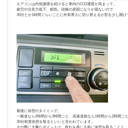
エアコンは内気循環を続けると車内のCO2濃度が高まって、
疲労や注意力低下、眠気、頭痛の原因になりか寝ないので
30分とか1時間ぐらいごとに外気導入に切り替えるか窓を少し開け
最後に休憩のタイミング。
一般道なら2時間から3時間ごと、高速道路なら1時間から2時間ご
30分程度休憩を取るといいと言われています。
その際に大事なポイントは、疲れを感じる前に休憩を取ることと