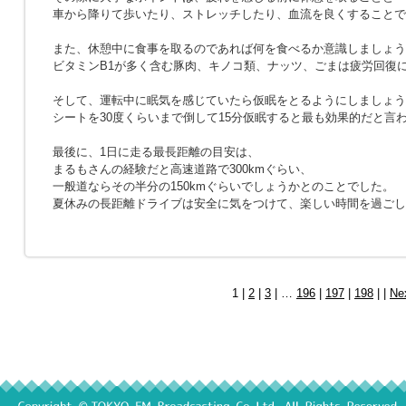
車から降りて歩いたり、ストレッチしたり、血流を良くすることで
また、休憩中に食事を取るのであれば何を食べるか意識しましょう
ビタミンB1が多く含む豚肉、キノコ類、ナッツ、ごまは疲労回復
そして、運転中に眠気を感じていたら仮眠をとるようにしましょう
シートを30度くらいまで倒して15分仮眠すると最も効果的だと言
最後に、1日に走る最長距離の目安は、
まるもさんの経験だと高速道路で300kmぐらい、
一般道ならその半分の150kmぐらいでしょうかとのことでした。
夏休みの長距離ドライブは安全に気をつけて、楽しい時間を過ごし
1 |
2
|
3
| …
196
|
197
|
198
| |
Ne