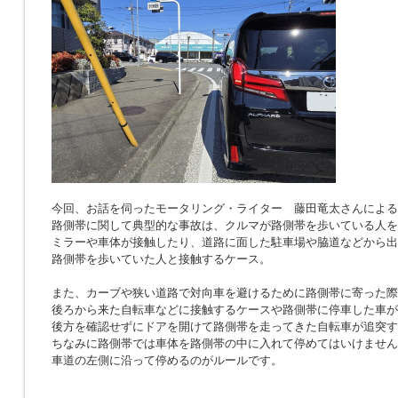
今回、お話を伺ったモータリング・ライター 藤田竜太さんによる
路側帯に関して典型的な事故は、クルマが路側帯を歩いている人を
ミラーや車体が接触したり、道路に面した駐車場や脇道などから出
路側帯を歩いていた人と接触するケース。
また、カーブや狭い道路で対向車を避けるために路側帯に寄った際
後ろから来た自転車などに接触するケースや路側帯に停車した車が
後方を確認せずにドアを開けて路側帯を走ってきた自転車が追突す
ちなみに路側帯では車体を路側帯の中に入れて停めてはいけません
車道の左側に沿って停めるのがルールです。