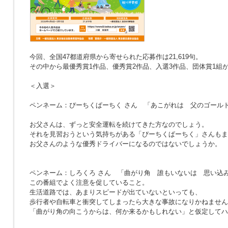
今回、全国47都道府県から寄せられた応募作は21,619句。
その中から最優秀賞1作品、優秀賞2作品、入選3作品、団体賞1組
＜入選＞
ペンネーム：ぴーちくぱーちく さん
「あこがれは 父のゴール
お父さんは、ずっと安全運転を続けてきた方なのでしょう。
それを見習おうという気持ちがある「ぴーちくぱーちく」さんもま
お父さんのような優秀ドライバーになるのではないでしょうか。
ペンネーム：しろくろ さん
「曲がり角 誰もいないは 思い込
この番組でよく注意を促していること。
生活道路では、あまりスピードが出ていないといっても、
歩行者や自転車と衝突してしまったら大きな事故になりかねません
「曲がり角の向こうからは、何か来るかもしれない」と仮定してハ