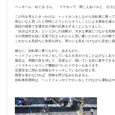
ペンネーム：めぐる さん 「イヤホンで 聞こえぬベルと さけ
この句を考えたきっかけは、ヘッドホンをしながら自転車に乗って
危ないなと思ったと同時にどうしたらそうしことによる事故を減ら
国語の授業で交通安全川柳の応募をすることになりました。
「自分は大丈夫」という少しの油断が、大きな事故につながる危険
その危険性を短い言葉で伝えられたらと思い書いたのがこの川柳で
これからも気持ちに余裕を持ち、周りにも気をつけながら安全に過
確かに、自転車に乗りながら、歩きながら、
ヘッドフォンやイヤホンをしている人を見かけることは少なくあり
最近は、周囲の音を消して、音楽など、聴いている音に集中できる
ノイズキャンセリング機能がついたイヤホンもあります。
交通安全に関わる情報をキャッチしているのが目と耳。
聴覚を使わなければ、危険を呼び込みかねません。
自転車利用時は、ヘッドフォンやイヤホンをしてのながら運転はや