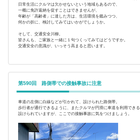
日常生活にクルマは欠かせないという地域もあるので、
一概に免許返納を促すことはできませんが、
年齢が「高齢者」に達した方は、生活環境を鑑みつつ、
何かの折に、検討してみてはいかがでしょうか。
そして、交通安全川柳。
皆さんも、ご家族と一緒に１句つくってみてはどうですか。
交通安全の意識が、いっそう高まると思います。
第590回 路側帯での接触事故に注意
車道の左側に白線などが引かれて、設けられた路側帯。
歩行者が通行できるように、またクルマが円滑に車道を利用できる
設けられていますが、ここでの接触事故に気をつけましょう。