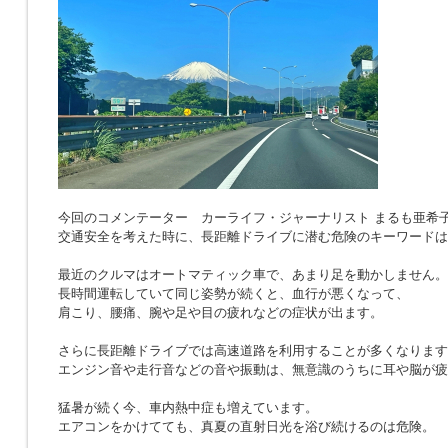
今回のコメンテーター カーライフ・ジャーナリスト まるも亜希
交通安全を考えた時に、長距離ドライブに潜む危険のキーワードは
最近のクルマはオートマティック車で、あまり足を動かしません。
長時間運転していて同じ姿勢が続くと、血行が悪くなって、
肩こり、腰痛、腕や足や目の疲れなどの症状が出ます。
さらに長距離ドライブでは高速道路を利用することが多くなります
エンジン音や走行音などの音や振動は、無意識のうちに耳や脳が疲
猛暑が続く今、車内熱中症も増えています。
エアコンをかけてても、真夏の直射日光を浴び続けるのは危険。