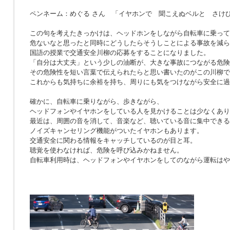
ペンネーム：めぐる さん 「イヤホンで 聞こえぬベルと さけ
この句を考えたきっかけは、ヘッドホンをしながら自転車に乗って
危ないなと思ったと同時にどうしたらそうしことによる事故を減ら
国語の授業で交通安全川柳の応募をすることになりました。
「自分は大丈夫」という少しの油断が、大きな事故につながる危険
その危険性を短い言葉で伝えられたらと思い書いたのがこの川柳で
これからも気持ちに余裕を持ち、周りにも気をつけながら安全に過
確かに、自転車に乗りながら、歩きながら、
ヘッドフォンやイヤホンをしている人を見かけることは少なくあり
最近は、周囲の音を消して、音楽など、聴いている音に集中できる
ノイズキャンセリング機能がついたイヤホンもあります。
交通安全に関わる情報をキャッチしているのが目と耳。
聴覚を使わなければ、危険を呼び込みかねません。
自転車利用時は、ヘッドフォンやイヤホンをしてのながら運転はや