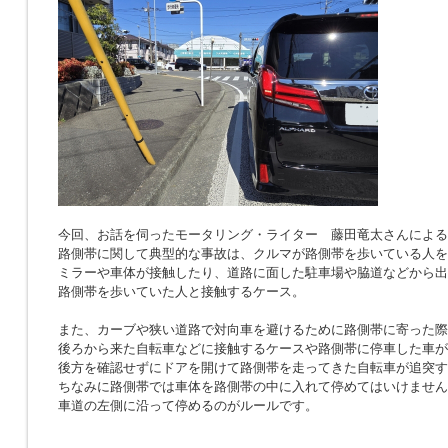
今回、お話を伺ったモータリング・ライター 藤田竜太さんによる
路側帯に関して典型的な事故は、クルマが路側帯を歩いている人を
ミラーや車体が接触したり、道路に面した駐車場や脇道などから出
路側帯を歩いていた人と接触するケース。
また、カーブや狭い道路で対向車を避けるために路側帯に寄った際
後ろから来た自転車などに接触するケースや路側帯に停車した車が
後方を確認せずにドアを開けて路側帯を走ってきた自転車が追突す
ちなみに路側帯では車体を路側帯の中に入れて停めてはいけません
車道の左側に沿って停めるのがルールです。