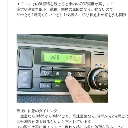
エアコンは内気循環を続けると車内のCO2濃度が高まって、
疲労や注意力低下、眠気、頭痛の原因になりか寝ないので
30分とか1時間ぐらいごとに外気導入に切り替えるか窓を少し開け
最後に休憩のタイミング。
一般道なら2時間から3時間ごと、高速道路なら1時間から2時間ご
30分程度休憩を取るといいと言われています。
その際に大事なポイントは、疲れを感じる前に休憩を取ることと