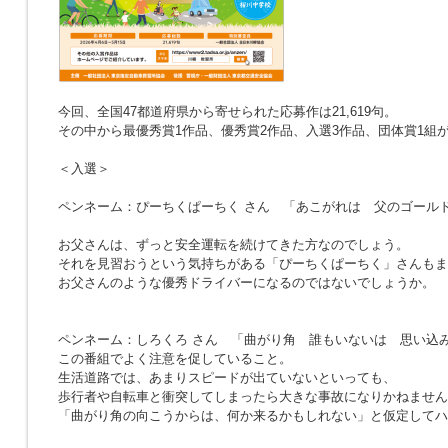
今回、全国47都道府県から寄せられた応募作は21,619句。
その中から最優秀賞1作品、優秀賞2作品、入選3作品、団体賞1組
＜入選＞
ペンネーム：ぴーちくぱーちく さん
「あこがれは 父のゴール
お父さんは、ずっと安全運転を続けてきた方なのでしょう。
それを見習おうという気持ちがある「ぴーちくぱーちく」さんもま
お父さんのような優秀ドライバーになるのではないでしょうか。
ペンネーム：しろくろ さん
「曲がり角 誰もいないは 思い込
この番組でよく注意を促していること。
生活道路では、あまりスピードが出ていないといっても、
歩行者や自転車と衝突してしまったら大きな事故になりかねません
「曲がり角の向こうからは、何か来るかもしれない」と仮定してハ