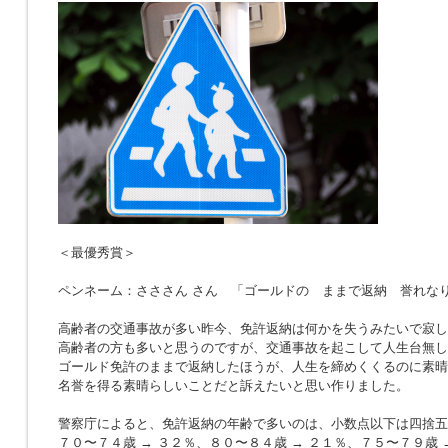
＜最優秀賞＞
ペンネーム：さささん さん 「ゴールドの ままで返納 誉れな
高齢者の交通事故が多い昨今、免許返納は何かを失うみたいで寂し
高齢者の方も多いと思うのですが、交通事故を起こして人生台無し
ゴールド免許のままで返納したほうが、人生を締めくくるのに素晴
名誉を得る素晴らしいことだと訴えたいと思い作りました。
警察庁によると、免許返納の年齢で多いのは、小数点以下は四捨五
７０〜７４歳 → ３２％、８０〜８４歳 → ２１％、７５〜７９歳 