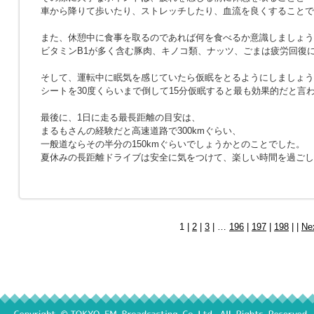
車から降りて歩いたり、ストレッチしたり、血流を良くすることで
また、休憩中に食事を取るのであれば何を食べるか意識しましょう
ビタミンB1が多く含む豚肉、キノコ類、ナッツ、ごまは疲労回復
そして、運転中に眠気を感じていたら仮眠をとるようにしましょう
シートを30度くらいまで倒して15分仮眠すると最も効果的だと言
最後に、1日に走る最長距離の目安は、
まるもさんの経験だと高速道路で300kmぐらい、
一般道ならその半分の150kmぐらいでしょうかとのことでした。
夏休みの長距離ドライブは安全に気をつけて、楽しい時間を過ごし
1 |
2
|
3
| …
196
|
197
|
198
| |
Ne