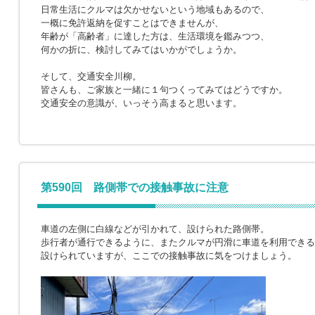
日常生活にクルマは欠かせないという地域もあるので、
一概に免許返納を促すことはできませんが、
年齢が「高齢者」に達した方は、生活環境を鑑みつつ、
何かの折に、検討してみてはいかがでしょうか。
そして、交通安全川柳。
皆さんも、ご家族と一緒に１句つくってみてはどうですか。
交通安全の意識が、いっそう高まると思います。
第590回 路側帯での接触事故に注意
車道の左側に白線などが引かれて、設けられた路側帯。
歩行者が通行できるように、またクルマが円滑に車道を利用できる
設けられていますが、ここでの接触事故に気をつけましょう。