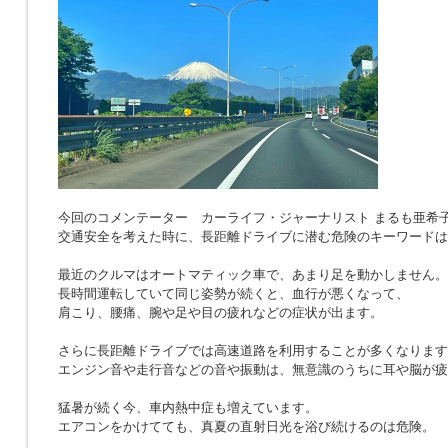
今回のコメンテーター カーライフ・ジャーナリスト まるも亜希
交通安全を考えた時に、長距離ドライブに潜む危険のキーワードは
最近のクルマはオートマティック車で、あまり足を動かしません。
長時間運転していて同じ姿勢が続くと、血行が悪くなって、
肩こり、腰痛、腕や足や目の疲れなどの症状が出ます。
さらに長距離ドライブでは高速道路を利用することが多くなります
エンジン音や走行音などの音や振動は、無意識のうちに耳や脳が疲
猛暑が続く今、車内熱中症も増えています。
エアコンをかけてても、真夏の直射日光を浴び続けるのは危険。