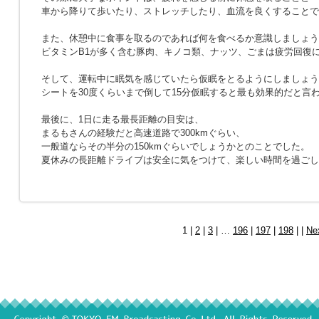
車から降りて歩いたり、ストレッチしたり、血流を良くすることで
また、休憩中に食事を取るのであれば何を食べるか意識しましょう
ビタミンB1が多く含む豚肉、キノコ類、ナッツ、ごまは疲労回復
そして、運転中に眠気を感じていたら仮眠をとるようにしましょう
シートを30度くらいまで倒して15分仮眠すると最も効果的だと言
最後に、1日に走る最長距離の目安は、
まるもさんの経験だと高速道路で300kmぐらい、
一般道ならその半分の150kmぐらいでしょうかとのことでした。
夏休みの長距離ドライブは安全に気をつけて、楽しい時間を過ごし
1 |
2
|
3
| …
196
|
197
|
198
| |
Ne