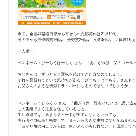
今回、全国47都道府県から寄せられた応募作は21,619句。
その中から最優秀賞1作品、優秀賞2作品、入選3作品、団体賞1組
＜入選＞
ペンネーム：ぴーちくぱーちく さん
「あこがれは 父のゴール
お父さんは、ずっと安全運転を続けてきた方なのでしょう。
それを見習おうという気持ちがある「ぴーちくぱーちく」さんもま
お父さんのような優秀ドライバーになるのではないでしょうか。
ペンネーム：しろくろ さん
「曲がり角 誰もいないは 思い込
この番組でよく注意を促していること。
生活道路では、あまりスピードが出ていないといっても、
歩行者や自転車と衝突してしまったら大きな事故になりかねません
「曲がり角の向こうからは、何か来るかもしれない」と仮定してハ