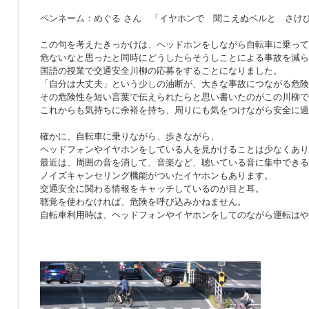
ペンネーム：めぐる さん 「イヤホンで 聞こえぬベルと さけ
この句を考えたきっかけは、ヘッドホンをしながら自転車に乗って
危ないなと思ったと同時にどうしたらそうしことによる事故を減ら
国語の授業で交通安全川柳の応募をすることになりました。
「自分は大丈夫」という少しの油断が、大きな事故につながる危険
その危険性を短い言葉で伝えられたらと思い書いたのがこの川柳で
これからも気持ちに余裕を持ち、周りにも気をつけながら安全に過
確かに、自転車に乗りながら、歩きながら、
ヘッドフォンやイヤホンをしている人を見かけることは少なくあり
最近は、周囲の音を消して、音楽など、聴いている音に集中できる
ノイズキャンセリング機能がついたイヤホンもあります。
交通安全に関わる情報をキャッチしているのが目と耳。
聴覚を使わなければ、危険を呼び込みかねません。
自転車利用時は、ヘッドフォンやイヤホンをしてのながら運転はや