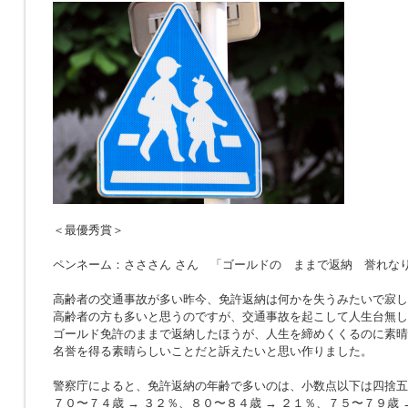
＜最優秀賞＞
ペンネーム：さささん さん 「ゴールドの ままで返納 誉れな
高齢者の交通事故が多い昨今、免許返納は何かを失うみたいで寂し
高齢者の方も多いと思うのですが、交通事故を起こして人生台無し
ゴールド免許のままで返納したほうが、人生を締めくくるのに素晴
名誉を得る素晴らしいことだと訴えたいと思い作りました。
警察庁によると、免許返納の年齢で多いのは、小数点以下は四捨五
７０〜７４歳 → ３２％、８０〜８４歳 → ２１％、７５〜７９歳 