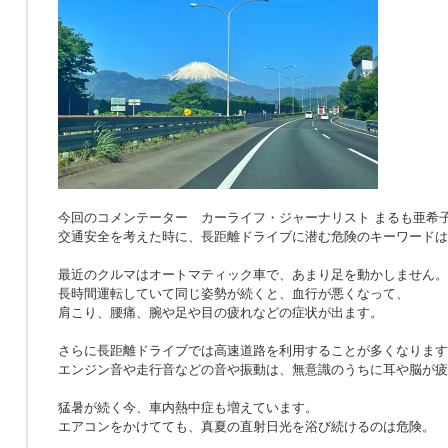
今回のコメンテーター カーライフ・ジャーナリスト まるも亜希
交通安全を考えた時に、長距離ドライブに潜む危険のキーワードは
最近のクルマはオートマティック車で、あまり足を動かしません。
長時間運転していて同じ姿勢が続くと、血行が悪くなって、
肩こり、腰痛、腕や足や目の疲れなどの症状が出ます。
さらに長距離ドライブでは高速道路を利用することが多くなります
エンジン音や走行音などの音や振動は、無意識のうちに耳や脳が疲
猛暑が続く今、車内熱中症も増えています。
エアコンをかけてても、真夏の直射日光を浴び続けるのは危険。