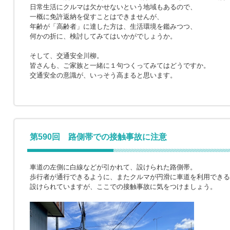
日常生活にクルマは欠かせないという地域もあるので、
一概に免許返納を促すことはできませんが、
年齢が「高齢者」に達した方は、生活環境を鑑みつつ、
何かの折に、検討してみてはいかがでしょうか。
そして、交通安全川柳。
皆さんも、ご家族と一緒に１句つくってみてはどうですか。
交通安全の意識が、いっそう高まると思います。
第590回 路側帯での接触事故に注意
車道の左側に白線などが引かれて、設けられた路側帯。
歩行者が通行できるように、またクルマが円滑に車道を利用できる
設けられていますが、ここでの接触事故に気をつけましょう。