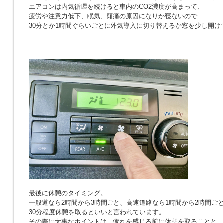
エアコンは内気循環を続けると車内のCO2濃度が高まって、
疲労や注意力低下、眠気、頭痛の原因になりか寝ないので
30分とか1時間ぐらいごとに外気導入に切り替えるか窓を少し開け
最後に休憩のタイミング。
一般道なら2時間から3時間ごと、高速道路なら1時間から2時間ご
30分程度休憩を取るといいと言われています。
その際に大事なポイントは、疲れを感じる前に休憩を取ることと