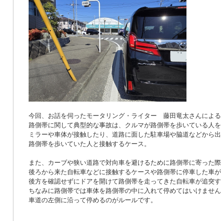
今回、お話を伺ったモータリング・ライター 藤田竜太さんによる
路側帯に関して典型的な事故は、クルマが路側帯を歩いている人を
ミラーや車体が接触したり、道路に面した駐車場や脇道などから出
路側帯を歩いていた人と接触するケース。
また、カーブや狭い道路で対向車を避けるために路側帯に寄った際
後ろから来た自転車などに接触するケースや路側帯に停車した車が
後方を確認せずにドアを開けて路側帯を走ってきた自転車が追突す
ちなみに路側帯では車体を路側帯の中に入れて停めてはいけません
車道の左側に沿って停めるのがルールです。