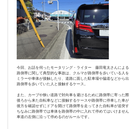
今回、お話を伺ったモータリング・ライター 藤田竜太さんによる
路側帯に関して典型的な事故は、クルマが路側帯を歩いている人を
ミラーや車体が接触したり、道路に面した駐車場や脇道などから出
路側帯を歩いていた人と接触するケース。
また、カーブや狭い道路で対向車を避けるために路側帯に寄った際
後ろから来た自転車などに接触するケースや路側帯に停車した車が
後方を確認せずにドアを開けて路側帯を走ってきた自転車が追突す
ちなみに路側帯では車体を路側帯の中に入れて停めてはいけません
車道の左側に沿って停めるのがルールです。