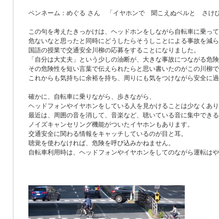
ペンネーム：めぐる さん 「イヤホンで 聞こえぬベルと さけ
この句を考えたきっかけは、ヘッドホンをしながら自転車に乗って
危ないなと思ったと同時にどうしたらそうしことによる事故を減ら
国語の授業で交通安全川柳の応募をすることになりました。
「自分は大丈夫」という少しの油断が、大きな事故につながる危険
その危険性を短い言葉で伝えられたらと思い書いたのがこの川柳で
これからも気持ちに余裕を持ち、周りにも気をつけながら安全に過
確かに、自転車に乗りながら、歩きながら、
ヘッドフォンやイヤホンをしている人を見かけることは少なくあり
最近は、周囲の音を消して、音楽など、聴いている音に集中できる
ノイズキャンセリング機能がついたイヤホンもあります。
交通安全に関わる情報をキャッチしているのが目と耳。
聴覚を使わなければ、危険を呼び込みかねません。
自転車利用時は、ヘッドフォンやイヤホンをしてのながら運転はや