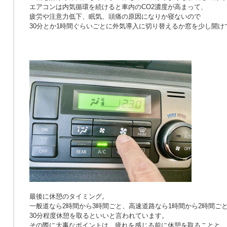
エアコンは内気循環を続けると車内のCO2濃度が高まって、
疲労や注意力低下、眠気、頭痛の原因になりか寝ないので
30分とか1時間ぐらいごとに外気導入に切り替えるか窓を少し開け
最後に休憩のタイミング。
一般道なら2時間から3時間ごと、高速道路なら1時間から2時間ご
30分程度休憩を取るといいと言われています。
その際に大事なポイントは、疲れを感じる前に休憩を取ることと