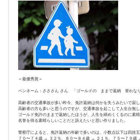
＜最優秀賞＞
ペンネーム：さささん さん 「ゴールドの ままで返納 誉れな
高齢者の交通事故が多い昨今、免許返納は何かを失うみたいで寂し
高齢者の方も多いと思うのですが、交通事故を起こして人生台無し
ゴールド免許のままで返納したほうが、人生を締めくくるのに素晴
名誉を得る素晴らしいことだと訴えたいと思い作りました。
警察庁によると、免許返納の年齢で多いのは、小数点以下は四捨五
７０〜７４歳 → ３２％、８０〜８４歳 → ２１％、７５〜７９歳 