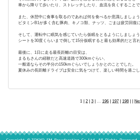
車から降りて歩いたり、ストレッチしたり、血流を良くすることで
また、休憩中に食事を取るのであれば何を食べるか意識しましょう
ビタミンB1が多く含む豚肉、キノコ類、ナッツ、ごまは疲労回復
そして、運転中に眠気を感じていたら仮眠をとるようにしましょう
シートを30度くらいまで倒して15分仮眠すると最も効果的だと言
最後に、1日に走る最長距離の目安は、
まるもさんの経験だと高速道路で300kmぐらい、
一般道ならその半分の150kmぐらいでしょうかとのことでした。
夏休みの長距離ドライブは安全に気をつけて、楽しい時間を過ごし
1 |
2
|
3
| …
196
|
197
|
198
| |
Ne