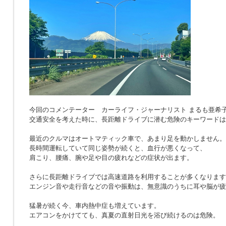
今回のコメンテーター カーライフ・ジャーナリスト まるも亜希
交通安全を考えた時に、長距離ドライブに潜む危険のキーワードは
最近のクルマはオートマティック車で、あまり足を動かしません。
長時間運転していて同じ姿勢が続くと、血行が悪くなって、
肩こり、腰痛、腕や足や目の疲れなどの症状が出ます。
さらに長距離ドライブでは高速道路を利用することが多くなります
エンジン音や走行音などの音や振動は、無意識のうちに耳や脳が疲
猛暑が続く今、車内熱中症も増えています。
エアコンをかけてても、真夏の直射日光を浴び続けるのは危険。