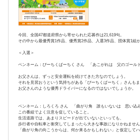
今回、全国47都道府県から寄せられた応募作は21,619句。
その中から最優秀賞1作品、優秀賞2作品、入選3作品、団体賞1組
＜入選＞
ペンネーム：ぴーちくぱーちく さん
「あこがれは 父のゴール
お父さんは、ずっと安全運転を続けてきた方なのでしょう。
それを見習おうという気持ちがある「ぴーちくぱーちく」さんもま
お父さんのような優秀ドライバーになるのではないでしょうか。
ペンネーム：しろくろ さん
「曲がり角 誰もいないは 思い込
この番組でよく注意を促していること。
生活道路では、あまりスピードが出ていないといっても、
歩行者や自転車と衝突してしまったら大きな事故になりかねません
「曲がり角の向こうからは、何か来るかもしれない」と仮定してハ