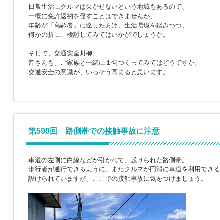
日常生活にクルマは欠かせないという地域もあるので、
一概に免許返納を促すことはできませんが、
年齢が「高齢者」に達した方は、生活環境を鑑みつつ、
何かの折に、検討してみてはいかがでしょうか。
そして、交通安全川柳。
皆さんも、ご家族と一緒に１句つくってみてはどうですか。
交通安全の意識が、いっそう高まると思います。
第590回 路側帯での接触事故に注意
車道の左側に白線などが引かれて、設けられた路側帯。
歩行者が通行できるように、またクルマが円滑に車道を利用できる
設けられていますが、ここでの接触事故に気をつけましょう。