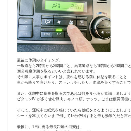
最後に休憩のタイミング。
一般道なら2時間から3時間ごと、高速道路なら1時間から2時間ご
30分程度休憩を取るといいと言われています。
その際に大事なポイントは、疲れを感じる前に休憩を取ることと
車から降りて歩いたり、ストレッチしたり、血流を良くすることで
また、休憩中に食事を取るのであれば何を食べるか意識しましょう
ビタミンB1が多く含む豚肉、キノコ類、ナッツ、ごまは疲労回復
そして、運転中に眠気を感じていたら仮眠をとるようにしましょう
シートを30度くらいまで倒して15分仮眠すると最も効果的だと言
最後に、1日に走る最長距離の目安は、