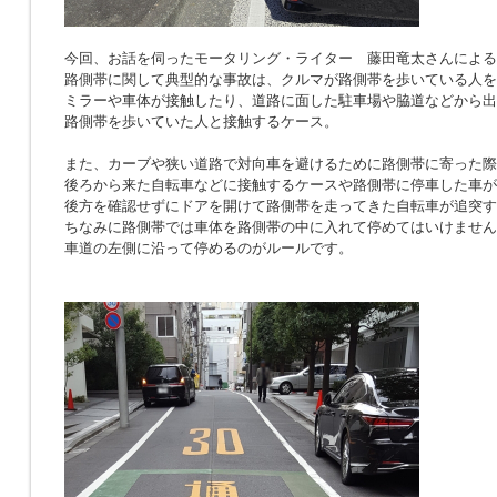
今回、お話を伺ったモータリング・ライター 藤田竜太さんによる
路側帯に関して典型的な事故は、クルマが路側帯を歩いている人を
ミラーや車体が接触したり、道路に面した駐車場や脇道などから出
路側帯を歩いていた人と接触するケース。
また、カーブや狭い道路で対向車を避けるために路側帯に寄った際
後ろから来た自転車などに接触するケースや路側帯に停車した車が
後方を確認せずにドアを開けて路側帯を走ってきた自転車が追突す
ちなみに路側帯では車体を路側帯の中に入れて停めてはいけません
車道の左側に沿って停めるのがルールです。