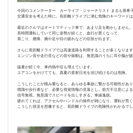
今回のコメンテーター カーライフ・ジャーナリスト まるも亜希
交通安全を考えた時に、長距離ドライブに潜む危険のキーワードは
最近のクルマはオートマティック車で、あまり足を動かしません。
長時間運転していて同じ姿勢が続くと、血行が悪くなって、
肩こり、腰痛、腕や足や目の疲れなどの症状が出ます。
さらに長距離ドライブでは高速道路を利用することが多くなります
エンジン音や走行音などの音や振動は、無意識のうちに耳や脳が疲
猛暑が続く今、車内熱中症も増えています。
エアコンをかけてても、真夏の直射日光を浴び続けるのは危険。
こうしたことが積み重なると、あらゆる事故に繋がる可能性があり
標識や歩行者など、必要な視覚情報の見落とし。前方不注意による
信号無視。無意識でスピードを出しすぎる。車線逸脱。
疲れてくれば、アクセルやハンドルの操作が雑になり、運転が荒く
こうした状況を想像すると、長距離ドライブの危険性がわかるでし