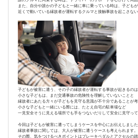
また、自分や誰かの子どもと一緒に車に乗っている時は、子どもが
近くで動いている縁故者が運転するクルマと接触事故を起こさない
子どもが被害に遭う、その子の縁故者が運転する事故が起きるのは
小さな子どもは、まだ交通事故の危険性を理解していないことと
縁故者にあたる方々が子どもを見守る意識が不十分であることが考
小さな子どもと一緒にいる際には、たとえ自宅の駐車場など
一見安全そうに見える場所でも手をつないだりして安全に見守って
今回は子どもが被害に遭ってしまうケースを中心にお伝えしました
縁故者事故に関しては、大人が被害に遭うケースも考えられます。
その際、気をつけるべきポイントはブレーキペダルとアクセルの踏