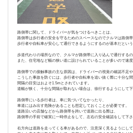
路側帯に関して、ドライバーが気をつけるべきことは、
路側帯は歩行者の安全を守るためのスペースなのでクルマは路側帯
歩行者や自転車が安心して通行できるようにするのが基本だという
歩道代わりの場所なので、クルマが路側帯に入り込んで通行するの
また、住宅地など幅の狭い道に設けられていることが多いので速度
路側帯での接触事故の主な原因は、ドライバーの視覚の確認不足や
こうした事故を防ぐには、歩行者や自転車を追い抜く際に十分な間
間隔の目安はおよそ1.5mとされています。
道幅が狭く、十分な間隔が取れない場合は、徐行するようにして下
路側帯にいる歩行者は、車に気づいてなかったり、
車道にはみ出す危険があることも想定しておくことが必要です。
道路沿いの店舗などから路側帯を跨いで道路に出る際は、
路側帯の手前で確実に一時停止をして、左右の安全確認をして下さ
右方向は道路を走ってくる車があるので、注意深く見るようにして