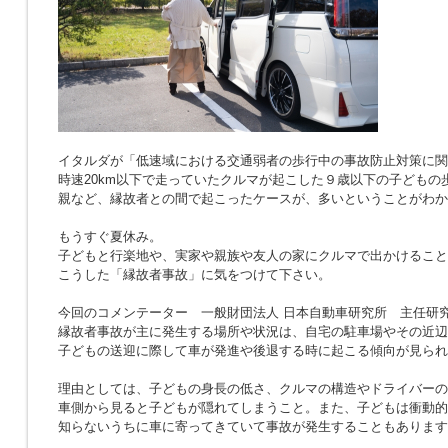
イタルダが「低速域における交通弱者の歩行中の事故防止対策に関
時速20km以下で走っていたクルマが起こした９歳以下の子どもの
親など、縁故者との間で起こったケースが、多いということがわか
もうすぐ夏休み。
子どもと行楽地や、実家や親族や友人の家にクルマで出かけること
こうした「縁故者事故」に気をつけて下さい。
今回のコメンテーター 一般財団法人 日本自動車研究所 主任研究
縁故者事故が主に発生する場所や状況は、自宅の駐車場やその近辺
子どもの送迎に際して車が発進や後退する時に起こる傾向が見られ
理由としては、子どもの身長の低さ、クルマの構造やドライバーの
車側から見ると子どもが隠れてしまうこと。また、子どもは衝動的
知らないうちに車に寄ってきていて事故が発生することもあります