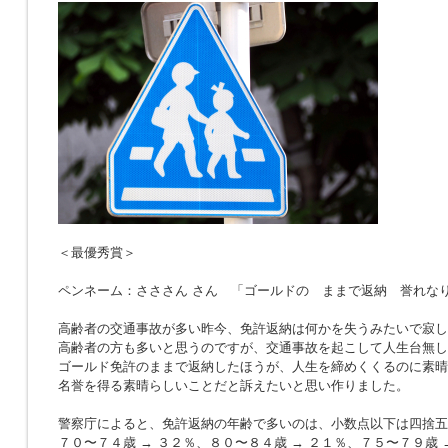
＜最優秀賞＞
ペンネーム：さささん さん 「ゴールドの ままで返納 誉れな
高齢者の交通事故が多い昨今、免許返納は何かを失うみたいで寂し
高齢者の方も多いと思うのですが、交通事故を起こして人生台無し
ゴールド免許のままで返納したほうが、人生を締めくくるのに素晴
名誉を得る素晴らしいことだと訴えたいと思い作りました。
警察庁によると、免許返納の年齢で多いのは、小数点以下は四捨五
７０〜７４歳 → ３２％、８０〜８４歳 → ２１％、７５〜７９歳 