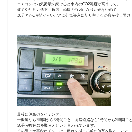
エアコンは内気循環を続けると車内のCO2濃度が高まって、
疲労や注意力低下、眠気、頭痛の原因になりか寝ないので
30分とか1時間ぐらいごとに外気導入に切り替えるか窓を少し開け
最後に休憩のタイミング。
一般道なら2時間から3時間ごと、高速道路なら1時間から2時間ご
30分程度休憩を取るといいと言われています。
その際に大事なポイントは、疲れを感じる前に休憩を取ることと