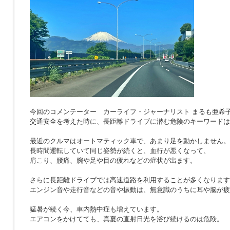
今回のコメンテーター カーライフ・ジャーナリスト まるも亜希
交通安全を考えた時に、長距離ドライブに潜む危険のキーワードは
最近のクルマはオートマティック車で、あまり足を動かしません。
長時間運転していて同じ姿勢が続くと、血行が悪くなって、
肩こり、腰痛、腕や足や目の疲れなどの症状が出ます。
さらに長距離ドライブでは高速道路を利用することが多くなります
エンジン音や走行音などの音や振動は、無意識のうちに耳や脳が疲
猛暑が続く今、車内熱中症も増えています。
エアコンをかけてても、真夏の直射日光を浴び続けるのは危険。