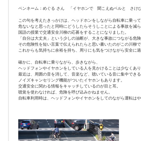
ペンネーム：めぐる さん 「イヤホンで 聞こえぬベルと さけ
この句を考えたきっかけは、ヘッドホンをしながら自転車に乗って
危ないなと思ったと同時にどうしたらそうしことによる事故を減ら
国語の授業で交通安全川柳の応募をすることになりました。
「自分は大丈夫」という少しの油断が、大きな事故につながる危険
その危険性を短い言葉で伝えられたらと思い書いたのがこの川柳で
これからも気持ちに余裕を持ち、周りにも気をつけながら安全に過
確かに、自転車に乗りながら、歩きながら、
ヘッドフォンやイヤホンをしている人を見かけることは少なくあり
最近は、周囲の音を消して、音楽など、聴いている音に集中できる
ノイズキャンセリング機能がついたイヤホンもあります。
交通安全に関わる情報をキャッチしているのが目と耳。
聴覚を使わなければ、危険を呼び込みかねません。
自転車利用時は、ヘッドフォンやイヤホンをしてのながら運転はや