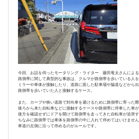
今回、お話を伺ったモータリング・ライター 藤田竜太さんによる
路側帯に関して典型的な事故は、クルマが路側帯を歩いている人を
ミラーや車体が接触したり、道路に面した駐車場や脇道などから出
路側帯を歩いていた人と接触するケース。
また、カーブや狭い道路で対向車を避けるために路側帯に寄った際
後ろから来た自転車などに接触するケースや路側帯に停車した車が
後方を確認せずにドアを開けて路側帯を走ってきた自転車が追突す
ちなみに路側帯では車体を路側帯の中に入れて停めてはいけません
車道の左側に沿って停めるのがルールです。