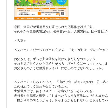
今回、全国47都道府県から寄せられた応募作は21,619句。
その中から最優秀賞1作品、優秀賞2作品、入選3作品、団体賞1組
＜入選＞
ペンネーム：ぴーちくぱーちく さん
「あこがれは 父のゴール
お父さんは、ずっと安全運転を続けてきた方なのでしょう。
それを見習おうという気持ちがある「ぴーちくぱーちく」さんもま
お父さんのような優秀ドライバーになるのではないでしょうか。
ペンネーム：しろくろ さん
「曲がり角 誰もいないは 思い込
この番組でよく注意を促していること。
生活道路では、あまりスピードが出ていないといっても、
歩行者や自転車と衝突してしまったら大きな事故になりかねません
「曲がり角の向こうからは、何か来るかもしれない」と仮定してハ