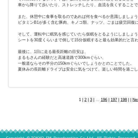
車から降りて歩いたり、ストレッチしたり、血流を良くすることで
また、休憩中に食事を取るのであれば何を食べるか意識しましょう
ビタミンB1が多く含む豚肉、キノコ類、ナッツ、ごまは疲労回復
そして、運転中に眠気を感じていたら仮眠をとるようにしましょう
シートを30度くらいまで倒して15分仮眠すると最も効果的だと言
最後に、1日に走る最長距離の目安は、
まるもさんの経験だと高速道路で300kmぐらい、
一般道ならその半分の150kmぐらいでしょうかとのことでした。
夏休みの長距離ドライブは安全に気をつけて、楽しい時間を過ごし
1 |
2
|
3
| …
196
|
197
|
198
| |
Ne