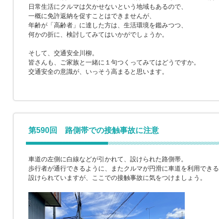
日常生活にクルマは欠かせないという地域もあるので、
一概に免許返納を促すことはできませんが、
年齢が「高齢者」に達した方は、生活環境を鑑みつつ、
何かの折に、検討してみてはいかがでしょうか。
そして、交通安全川柳。
皆さんも、ご家族と一緒に１句つくってみてはどうですか。
交通安全の意識が、いっそう高まると思います。
第590回 路側帯での接触事故に注意
車道の左側に白線などが引かれて、設けられた路側帯。
歩行者が通行できるように、またクルマが円滑に車道を利用できる
設けられていますが、ここでの接触事故に気をつけましょう。