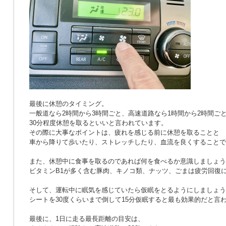
最後に休憩のタイミング。
一般道なら2時間から3時間ごと、高速道路なら1時間から2時間ご
30分程度休憩を取るといいと言われています。
その際に大事なポイントは、疲れを感じる前に休憩を取ることと
車から降りて歩いたり、ストレッチしたり、血流を良くすることで
また、休憩中に食事を取るのであれば何を食べるか意識しましょう
ビタミンB1が多く含む豚肉、キノコ類、ナッツ、ごまは疲労回復
そして、運転中に眠気を感じていたら仮眠をとるようにしましょう
シートを30度くらいまで倒して15分仮眠すると最も効果的だと言
最後に、1日に走る最長距離の目安は、