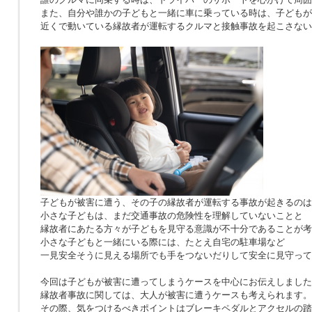
また、自分や誰かの子どもと一緒に車に乗っている時は、子どもが
近くで動いている縁故者が運転するクルマと接触事故を起こさない
子どもが被害に遭う、その子の縁故者が運転する事故が起きるのは
小さな子どもは、まだ交通事故の危険性を理解していないことと
縁故者にあたる方々が子どもを見守る意識が不十分であることが考
小さな子どもと一緒にいる際には、たとえ自宅の駐車場など
一見安全そうに見える場所でも手をつないだりして安全に見守って
今回は子どもが被害に遭ってしまうケースを中心にお伝えしました
縁故者事故に関しては、大人が被害に遭うケースも考えられます。
その際、気をつけるべきポイントはブレーキペダルとアクセルの踏