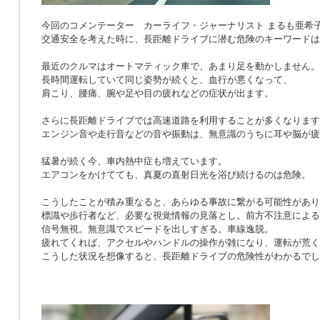
今回のコメンテーター カーライフ・ジャーナリスト まるも亜希
交通安全を考えた時に、長距離ドライブに潜む危険のキーワードは
最近のクルマはオートマティック車で、あまり足を動かしません。
長時間運転していて同じ姿勢が続くと、血行が悪くなって、
肩こり、腰痛、腕や足や目の疲れなどの症状が出ます。
さらに長距離ドライブでは高速道路を利用することが多くなります
エンジン音や走行音などの音や振動は、無意識のうちに耳や脳が疲
猛暑が続く今、車内熱中症も増えています。
エアコンをかけてても、真夏の直射日光を浴び続けるのは危険。
こうしたことが積み重なると、あらゆる事故に繋がる可能性があり
標識や歩行者など、必要な視覚情報の見落とし。前方不注意による
信号無視。無意識でスピードを出しすぎる。車線逸脱。
疲れてくれば、アクセルやハンドルの操作が雑になり、運転が荒く
こうした状況を想像すると、長距離ドライブの危険性がわかるでし