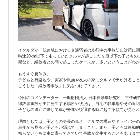
イタルダが「低速域における交通弱者の歩行中の事故防止対策に関
時速20km以下で走っていたクルマが起こした９歳以下の子どもの
親など、縁故者との間で起こったケースが、多いということがわか
もうすぐ夏休み。
子どもと行楽地や、実家や親族や友人の家にクルマで出かけること
こうした「縁故者事故」に気をつけて下さい。
今回のコメンテーター 一般財団法人 日本自動車研究所 主任研究
縁故者事故が主に発生する場所や状況は、自宅の駐車場やその近辺
子どもの送迎に際して車が発進や後退する時に起こる傾向が見られ
理由としては、子どもの身長の低さ、クルマの構造やドライバーの
車側から見ると子どもが隠れてしまうこと。また、子どもは衝動的
知らないうちに車に寄ってきていて事故が発生することもあります