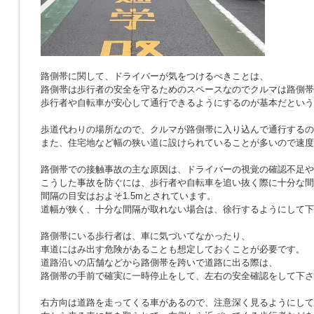
路側帯に関して、ドライバーが気をつけるべきことは、
路側帯は歩行者の安全を守るためのスペースなのでクルマは路側帯
歩行者や自転車が安心して通行できるようにするのが基本だという
歩道代わりの場所なので、クルマが路側帯に入り込んで通行するの
また、住宅地など幅の狭い道に設けられていることが多いので速度
路側帯での接触事故の主な原因は、ドライバーの視覚の確認不足や
こうした事故を防ぐには、歩行者や自転車を追い抜く際に十分な間
間隔の目安はおよそ1.5mとされています。
道幅が狭く、十分な間隔が取れない場合は、徐行するようにして下
路側帯にいる歩行者は、車に気づいてなかったり、
車道にはみ出す危険があることも想定しておくことが必要です。
道路沿いの店舗などから路側帯を跨いで道路に出る際は、
路側帯の手前で確実に一時停止をして、左右の安全確認をして下さ
右方向は道路を走ってくる車があるので、注意深く見るようにして