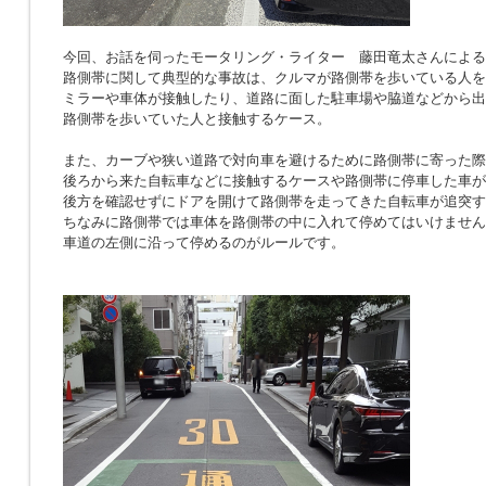
今回、お話を伺ったモータリング・ライター 藤田竜太さんによる
路側帯に関して典型的な事故は、クルマが路側帯を歩いている人を
ミラーや車体が接触したり、道路に面した駐車場や脇道などから出
路側帯を歩いていた人と接触するケース。
また、カーブや狭い道路で対向車を避けるために路側帯に寄った際
後ろから来た自転車などに接触するケースや路側帯に停車した車が
後方を確認せずにドアを開けて路側帯を走ってきた自転車が追突す
ちなみに路側帯では車体を路側帯の中に入れて停めてはいけません
車道の左側に沿って停めるのがルールです。