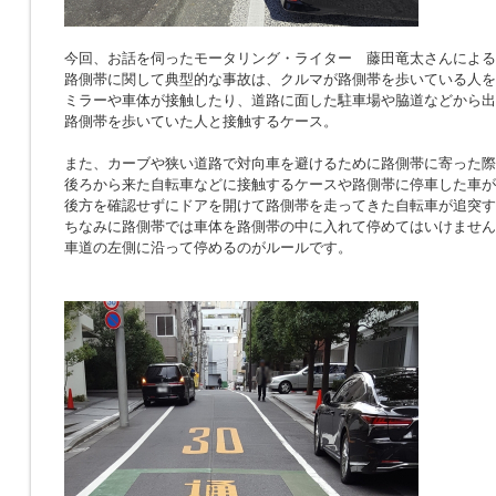
今回、お話を伺ったモータリング・ライター 藤田竜太さんによる
路側帯に関して典型的な事故は、クルマが路側帯を歩いている人を
ミラーや車体が接触したり、道路に面した駐車場や脇道などから出
路側帯を歩いていた人と接触するケース。
また、カーブや狭い道路で対向車を避けるために路側帯に寄った際
後ろから来た自転車などに接触するケースや路側帯に停車した車が
後方を確認せずにドアを開けて路側帯を走ってきた自転車が追突す
ちなみに路側帯では車体を路側帯の中に入れて停めてはいけません
車道の左側に沿って停めるのがルールです。