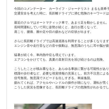
今回のコメンテーター カーライフ・ジャーナリスト まるも亜希
交通安全を考えた時に、長距離ドライブに潜む危険のキーワードは
最近のクルマはオートマティック車で、あまり足を動かしません。
長時間運転していて同じ姿勢が続くと、血行が悪くなって、
肩こり、腰痛、腕や足や目の疲れなどの症状が出ます。
さらに長距離ドライブでは高速道路を利用することが多くなります
エンジン音や走行音などの音や振動は、無意識のうちに耳や脳が疲
猛暑が続く今、車内熱中症も増えています。
エアコンをかけてても、真夏の直射日光を浴び続けるのは危険。
こうしたことが積み重なると、あらゆる事故に繋がる可能性があり
標識や歩行者など、必要な視覚情報の見落とし。前方不注意による
信号無視。無意識でスピードを出しすぎる。車線逸脱。
疲れてくれば、アクセルやハンドルの操作が雑になり、運転が荒く
こうした状況を想像すると、長距離ドライブの危険性がわかるでし