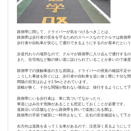
路側帯に関して、ドライバーが気をつけるべきことは、
路側帯は歩行者の安全を守るためのスペースなのでクルマは路側帯
歩行者や自転車が安心して通行できるようにするのが基本だという
歩道代わりの場所なので、クルマが路側帯に入り込んで通行するの
また、住宅地など幅の狭い道に設けられていることが多いので速度
路側帯での接触事故の主な原因は、ドライバーの視覚の確認不足や
こうした事故を防ぐには、歩行者や自転車を追い抜く際に十分な間
間隔の目安はおよそ1.5mとされています。
道幅が狭く、十分な間隔が取れない場合は、徐行するようにして下
路側帯にいる歩行者は、車に気づいてなかったり、
車道にはみ出す危険があることも想定しておくことが必要です。
道路沿いの店舗などから路側帯を跨いで道路に出る際は、
路側帯の手前で確実に一時停止をして、左右の安全確認をして下さ
右方向は道路を走ってくる車があるので、注意深く見るようにして