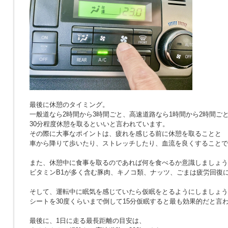
最後に休憩のタイミング。
一般道なら2時間から3時間ごと、高速道路なら1時間から2時間ご
30分程度休憩を取るといいと言われています。
その際に大事なポイントは、疲れを感じる前に休憩を取ることと
車から降りて歩いたり、ストレッチしたり、血流を良くすることで
また、休憩中に食事を取るのであれば何を食べるか意識しましょう
ビタミンB1が多く含む豚肉、キノコ類、ナッツ、ごまは疲労回復
そして、運転中に眠気を感じていたら仮眠をとるようにしましょう
シートを30度くらいまで倒して15分仮眠すると最も効果的だと言
最後に、1日に走る最長距離の目安は、