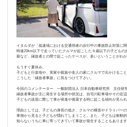
イタルダが「低速域における交通弱者の歩行中の事故防止対策に関
時速20km以下で走っていたクルマが起こした９歳以下の子どもの
親など、縁故者との間で起こったケースが、多いということがわか
もうすぐ夏休み。
子どもと行楽地や、実家や親族や友人の家にクルマで出かけること
こうした「縁故者事故」に気をつけて下さい。
今回のコメンテーター 一般財団法人 日本自動車研究所 主任研究
縁故者事故が主に発生する場所や状況は、自宅の駐車場やその近辺
子どもの送迎に際して車が発進や後退する時に起こる傾向が見られ
理由としては、子どもの身長の低さ、クルマの構造やドライバーの
車側から見ると子どもが隠れてしまうこと。また、子どもは衝動的
知らないうちに車に寄ってきていて事故が発生することもあります