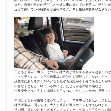
また、自分や誰かの子どもと一緒に車に乗っている時は、子どもが
近くで動いている縁故者が運転するクルマと接触事故を起こさない
子どもが被害に遭う、その子の縁故者が運転する事故が起きるのは
小さな子どもは、まだ交通事故の危険性を理解していないことと
縁故者にあたる方々が子どもを見守る意識が不十分であることが考
小さな子どもと一緒にいる際には、たとえ自宅の駐車場など
一見安全そうに見える場所でも手をつないだりして安全に見守って
今回は子どもが被害に遭ってしまうケースを中心にお伝えしました
縁故者事故に関しては、大人が被害に遭うケースも考えられます。
その際、気をつけるべきポイントはブレーキペダルとアクセルの踏