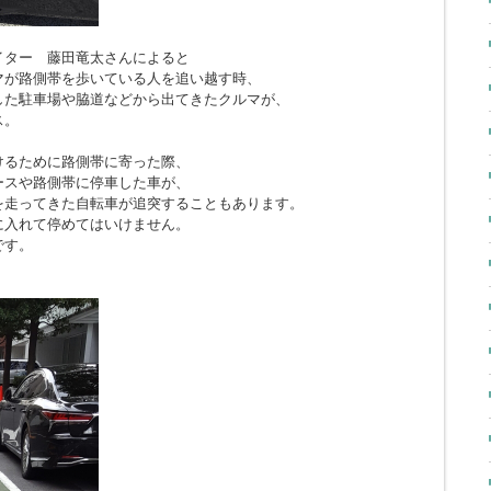
イター 藤田竜太さんによると
マが路側帯を歩いている人を追い越す時、
した駐車場や脇道などから出てきたクルマが、
ス。
けるために路側帯に寄った際、
ースや路側帯に停車した車が、
を走ってきた自転車が追突することもあります。
に入れて停めてはいけません。
です。