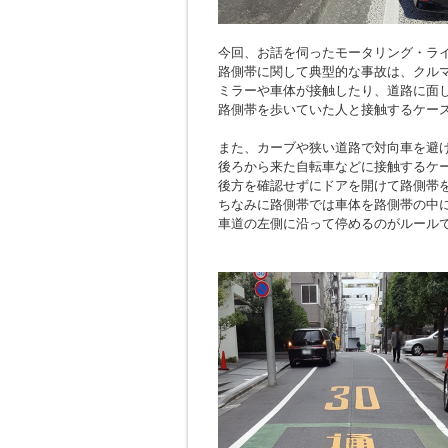
今回、お話を伺ったモータリング・ラ
路側帯に関して典型的な事故は、クル
ミラーや車体が接触したり、道路に面
路側帯を歩いていた人と接触するケー
また、カーブや狭い道路で対向車を避
後ろから来た自転車などに接触するケ
後方を確認せずにドアを開けて路側帯
ちなみに路側帯では車体を路側帯の中
車道の左側に沿って停めるのがルール