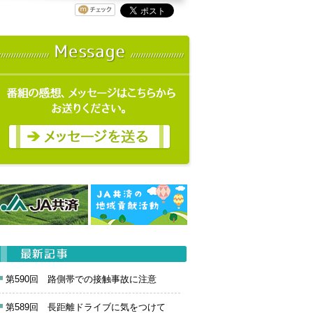
第590回 路側帯での接触事故に注意
第589回 長距離ドライブに気をつけて