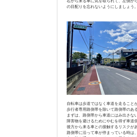
右から来る車に気を取られて、左側か
の目配りを忘れないようにしましょう
自転車は歩道ではなく車道を走ること
歩行者専用路側帯を除いて路側帯のあ
まずは、路側帯から車道にはみ出さな
障害物を避けるためにやむを得ず車道
後方から来る車との接触するリスクが
路側帯に沿って車が停まっている時は