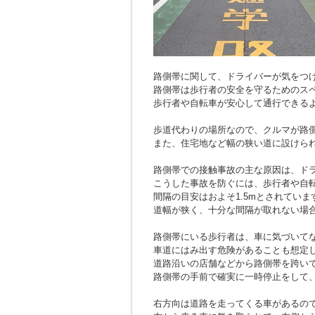
路側帯に関して、ドライバーが気をつ
路側帯は歩行者の安全を守るためのス
歩行者や自転車が安心して通行できる
歩道代わりの場所なので、クルマが路
また、住宅地など幅の狭い道に設けら
路側帯での接触事故の主な原因は、ド
こうした事故を防ぐには、歩行者や自
間隔の目安はおよそ1.5mとされていま
道幅が狭く、十分な間隔が取れない場
路側帯にいる歩行者は、車に気づいて
車道にはみ出す危険があることも想定
道路沿いの店舗などから路側帯を跨い
路側帯の手前で確実に一時停止をして
右方向は道路を走ってくる車があるの