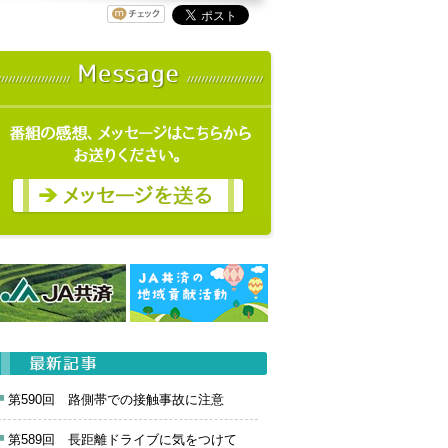
第590回 路側帯での接触事故に注意
第589回 長距離ドライブに気をつけて