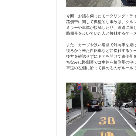
今回、お話を伺ったモータリング・ラ
路側帯に関して典型的な事故は、クル
ミラーや車体が接触したり、道路に面
路側帯を歩いていた人と接触するケー
また、カーブや狭い道路で対向車を避
後ろから来た自転車などに接触するケ
後方を確認せずにドアを開けて路側帯
ちなみに路側帯では車体を路側帯の中
車道の左側に沿って停めるのがルール