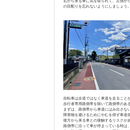
右から来る車に気を取られて、左側か
の目配りを忘れないようにしましょう
自転車は歩道ではなく車道を走ること
歩行者専用路側帯を除いて路側帯のあ
まずは、路側帯から車道にはみ出さな
障害物を避けるためにやむを得ず車道
後方から来る車との接触するリスクが
路側帯に沿って車が停まっている時は