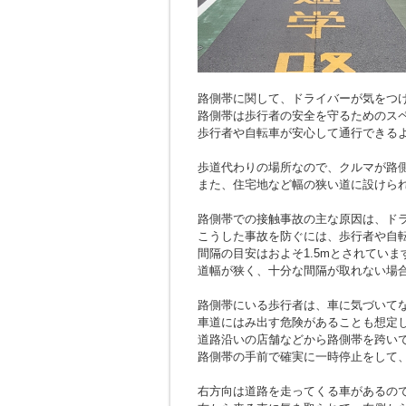
路側帯に関して、ドライバーが気をつ
路側帯は歩行者の安全を守るためのス
歩行者や自転車が安心して通行できる
歩道代わりの場所なので、クルマが路
また、住宅地など幅の狭い道に設けら
路側帯での接触事故の主な原因は、ド
こうした事故を防ぐには、歩行者や自
間隔の目安はおよそ1.5mとされていま
道幅が狭く、十分な間隔が取れない場
路側帯にいる歩行者は、車に気づいて
車道にはみ出す危険があることも想定
道路沿いの店舗などから路側帯を跨い
路側帯の手前で確実に一時停止をして
右方向は道路を走ってくる車があるの