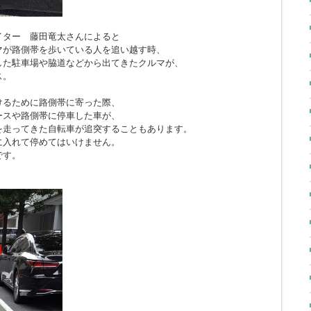
イター 藤田竜太さんによると
マが路側帯を歩いている人を追い越す時、
した駐車場や脇道などから出てきたクルマが、
ス。
けるために路側帯に寄った際、
ースや路側帯に停車した車が、
を走ってきた自転車が追突することもあります。
に入れて停めてはいけません。
です。