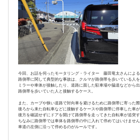
今回、お話を伺ったモータリング・ライター 藤田竜太さんによる
路側帯に関して典型的な事故は、クルマが路側帯を歩いている人を
ミラーや車体が接触したり、道路に面した駐車場や脇道などから出
路側帯を歩いていた人と接触するケース。
また、カーブや狭い道路で対向車を避けるために路側帯に寄った際
後ろから来た自転車などに接触するケースや路側帯に停車した車が
後方を確認せずにドアを開けて路側帯を走ってきた自転車が追突す
ちなみに路側帯では車体を路側帯の中に入れて停めてはいけません
車道の左側に沿って停めるのがルールです。