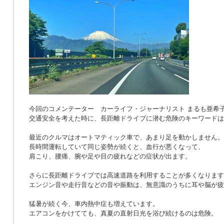
今回のコメンテーター カーライフ・ジャーナリスト まるも亜希
交通安全を考えた時に、長距離ドライブに潜む危険のキーワードは
最近のクルマはオートマティック車で、あまり足を動かしません。
長時間運転していて同じ姿勢が続くと、血行が悪くなって、
肩こり、腰痛、腕や足や目の疲れなどの症状が出ます。
さらに長距離ドライブでは高速道路を利用することが多くなります
エンジン音や走行音などの音や振動は、無意識のうちに耳や脳が疲
猛暑が続く今、車内熱中症も増えています。
エアコンをかけてても、真夏の直射日光を浴び続けるのは危険。