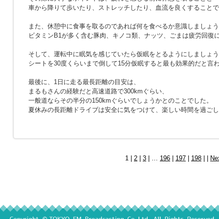
車から降りて歩いたり、ストレッチしたり、血流を良くすることで
また、休憩中に食事を取るのであれば何を食べるか意識しましょう
ビタミンB1が多く含む豚肉、キノコ類、ナッツ、ごまは疲労回復
そして、運転中に眠気を感じていたら仮眠をとるようにしましょう
シートを30度くらいまで倒して15分仮眠すると最も効果的だと言
最後に、1日に走る最長距離の目安は、
まるもさんの経験だと高速道路で300kmぐらい、
一般道ならその半分の150kmぐらいでしょうかとのことでした。
夏休みの長距離ドライブは安全に気をつけて、楽しい時間を過ごし
1 |
2
|
3
| …
196
|
197
|
198
| |
Ne