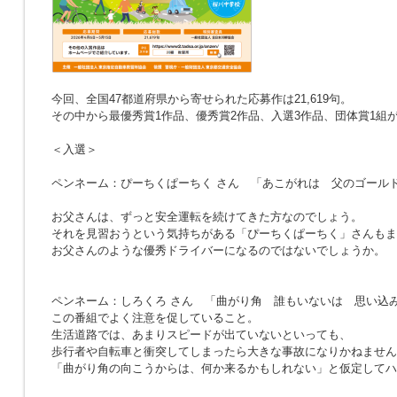
今回、全国47都道府県から寄せられた応募作は21,619句。
その中から最優秀賞1作品、優秀賞2作品、入選3作品、団体賞1組
＜入選＞
ペンネーム：ぴーちくぱーちく さん
「あこがれは 父のゴール
お父さんは、ずっと安全運転を続けてきた方なのでしょう。
それを見習おうという気持ちがある「ぴーちくぱーちく」さんもま
お父さんのような優秀ドライバーになるのではないでしょうか。
ペンネーム：しろくろ さん
「曲がり角 誰もいないは 思い込
この番組でよく注意を促していること。
生活道路では、あまりスピードが出ていないといっても、
歩行者や自転車と衝突してしまったら大きな事故になりかねません
「曲がり角の向こうからは、何か来るかもしれない」と仮定してハ