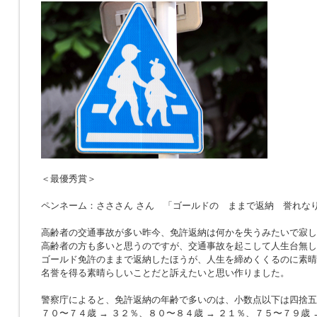
＜最優秀賞＞
ペンネーム：さささん さん 「ゴールドの ままで返納 誉れな
高齢者の交通事故が多い昨今、免許返納は何かを失うみたいで寂し
高齢者の方も多いと思うのですが、交通事故を起こして人生台無し
ゴールド免許のままで返納したほうが、人生を締めくくるのに素晴
名誉を得る素晴らしいことだと訴えたいと思い作りました。
警察庁によると、免許返納の年齢で多いのは、小数点以下は四捨五
７０〜７４歳 → ３２％、８０〜８４歳 → ２１％、７５〜７９歳 