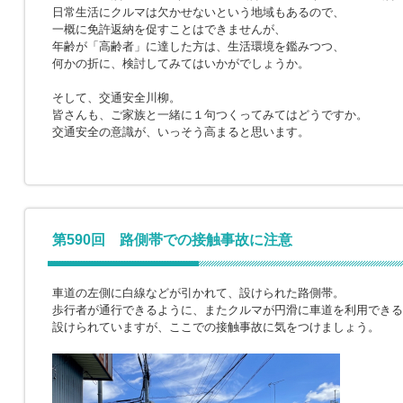
日常生活にクルマは欠かせないという地域もあるので、
一概に免許返納を促すことはできませんが、
年齢が「高齢者」に達した方は、生活環境を鑑みつつ、
何かの折に、検討してみてはいかがでしょうか。
そして、交通安全川柳。
皆さんも、ご家族と一緒に１句つくってみてはどうですか。
交通安全の意識が、いっそう高まると思います。
第590回 路側帯での接触事故に注意
車道の左側に白線などが引かれて、設けられた路側帯。
歩行者が通行できるように、またクルマが円滑に車道を利用できる
設けられていますが、ここでの接触事故に気をつけましょう。