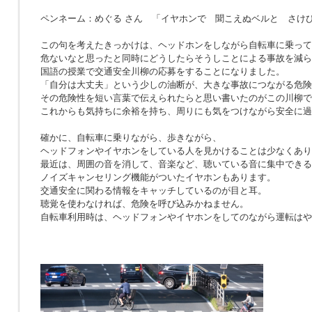
ペンネーム：めぐる さん 「イヤホンで 聞こえぬベルと さけ
この句を考えたきっかけは、ヘッドホンをしながら自転車に乗って
危ないなと思ったと同時にどうしたらそうしことによる事故を減ら
国語の授業で交通安全川柳の応募をすることになりました。
「自分は大丈夫」という少しの油断が、大きな事故につながる危険
その危険性を短い言葉で伝えられたらと思い書いたのがこの川柳で
これからも気持ちに余裕を持ち、周りにも気をつけながら安全に過
確かに、自転車に乗りながら、歩きながら、
ヘッドフォンやイヤホンをしている人を見かけることは少なくあり
最近は、周囲の音を消して、音楽など、聴いている音に集中できる
ノイズキャンセリング機能がついたイヤホンもあります。
交通安全に関わる情報をキャッチしているのが目と耳。
聴覚を使わなければ、危険を呼び込みかねません。
自転車利用時は、ヘッドフォンやイヤホンをしてのながら運転はや