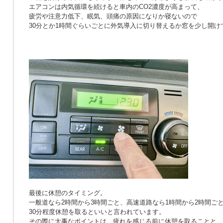
エアコンは内気循環を続けると車内のCO2濃度が高まって、
疲労や注意力低下、眠気、頭痛の原因になりか寝ないので
30分とか1時間ぐらいごとに外気導入に切り替えるか窓を少し開け
最後に休憩のタイミング。
一般道なら2時間から3時間ごと、高速道路なら1時間から2時間ご
30分程度休憩を取るといいと言われています。
その際に大事なポイントは、疲れを感じる前に休憩を取ることと