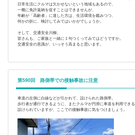
日常生活にクルマは欠かせないという地域もあるので、
一概に免許返納を促すことはできませんが、
年齢が「高齢者」に達した方は、生活環境を鑑みつつ、
何かの折に、検討してみてはいかがでしょうか。
そして、交通安全川柳。
皆さんも、ご家族と一緒に１句つくってみてはどうですか。
交通安全の意識が、いっそう高まると思います。
第590回 路側帯での接触事故に注意
車道の左側に白線などが引かれて、設けられた路側帯。
歩行者が通行できるように、またクルマが円滑に車道を利用できる
設けられていますが、ここでの接触事故に気をつけましょう。