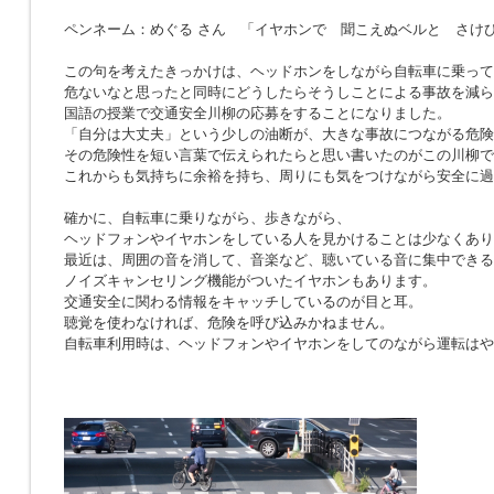
ペンネーム：めぐる さん 「イヤホンで 聞こえぬベルと さけ
この句を考えたきっかけは、ヘッドホンをしながら自転車に乗って
危ないなと思ったと同時にどうしたらそうしことによる事故を減ら
国語の授業で交通安全川柳の応募をすることになりました。
「自分は大丈夫」という少しの油断が、大きな事故につながる危険
その危険性を短い言葉で伝えられたらと思い書いたのがこの川柳で
これからも気持ちに余裕を持ち、周りにも気をつけながら安全に過
確かに、自転車に乗りながら、歩きながら、
ヘッドフォンやイヤホンをしている人を見かけることは少なくあり
最近は、周囲の音を消して、音楽など、聴いている音に集中できる
ノイズキャンセリング機能がついたイヤホンもあります。
交通安全に関わる情報をキャッチしているのが目と耳。
聴覚を使わなければ、危険を呼び込みかねません。
自転車利用時は、ヘッドフォンやイヤホンをしてのながら運転はや