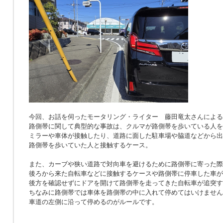
今回、お話を伺ったモータリング・ライター 藤田竜太さんによる
路側帯に関して典型的な事故は、クルマが路側帯を歩いている人を
ミラーや車体が接触したり、道路に面した駐車場や脇道などから出
路側帯を歩いていた人と接触するケース。
また、カーブや狭い道路で対向車を避けるために路側帯に寄った際
後ろから来た自転車などに接触するケースや路側帯に停車した車が
後方を確認せずにドアを開けて路側帯を走ってきた自転車が追突す
ちなみに路側帯では車体を路側帯の中に入れて停めてはいけません
車道の左側に沿って停めるのがルールです。