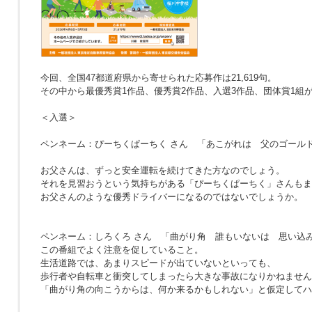
今回、全国47都道府県から寄せられた応募作は21,619句。
その中から最優秀賞1作品、優秀賞2作品、入選3作品、団体賞1組
＜入選＞
ペンネーム：ぴーちくぱーちく さん
「あこがれは 父のゴール
お父さんは、ずっと安全運転を続けてきた方なのでしょう。
それを見習おうという気持ちがある「ぴーちくぱーちく」さんもま
お父さんのような優秀ドライバーになるのではないでしょうか。
ペンネーム：しろくろ さん
「曲がり角 誰もいないは 思い込
この番組でよく注意を促していること。
生活道路では、あまりスピードが出ていないといっても、
歩行者や自転車と衝突してしまったら大きな事故になりかねません
「曲がり角の向こうからは、何か来るかもしれない」と仮定してハ