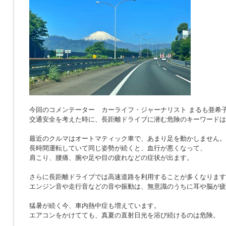
今回のコメンテーター カーライフ・ジャーナリスト まるも亜希
交通安全を考えた時に、長距離ドライブに潜む危険のキーワードは
最近のクルマはオートマティック車で、あまり足を動かしません。
長時間運転していて同じ姿勢が続くと、血行が悪くなって、
肩こり、腰痛、腕や足や目の疲れなどの症状が出ます。
さらに長距離ドライブでは高速道路を利用することが多くなります
エンジン音や走行音などの音や振動は、無意識のうちに耳や脳が疲
猛暑が続く今、車内熱中症も増えています。
エアコンをかけてても、真夏の直射日光を浴び続けるのは危険。