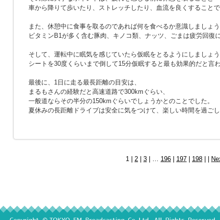
車から降りて歩いたり、ストレッチしたり、血流を良くすることで
また、休憩中に食事を取るのであれば何を食べるか意識しましょう
ビタミンB1が多く含む豚肉、キノコ類、ナッツ、ごまは疲労回復
そして、運転中に眠気を感じていたら仮眠をとるようにしましょう
シートを30度くらいまで倒して15分仮眠すると最も効果的だと言
最後に、1日に走る最長距離の目安は、
まるもさんの経験だと高速道路で300kmぐらい、
一般道ならその半分の150kmぐらいでしょうかとのことでした。
夏休みの長距離ドライブは安全に気をつけて、楽しい時間を過ごし
1 |
2
|
3
| …
196
|
197
|
198
| |
Ne