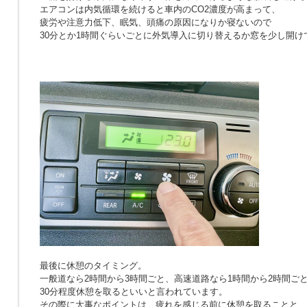
エアコンは内気循環を続けると車内のCO2濃度が高まって、
疲労や注意力低下、眠気、頭痛の原因になりか寝ないので
30分とか1時間ぐらいごとに外気導入に切り替えるか窓を少し開け
最後に休憩のタイミング。
一般道なら2時間から3時間ごと、高速道路なら1時間から2時間ご
30分程度休憩を取るといいと言われています。
その際に大事なポイントは、疲れを感じる前に休憩を取ることと