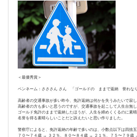
＜最優秀賞＞
ペンネーム：さささん さん 「ゴールドの ままで返納 誉れな
高齢者の交通事故が多い昨今、免許返納は何かを失うみたいで寂し
高齢者の方も多いと思うのですが、交通事故を起こして人生台無し
ゴールド免許のままで返納したほうが、人生を締めくくるのに素晴
名誉を得る素晴らしいことだと訴えたいと思い作りました。
警察庁によると、免許返納の年齢で多いのは、小数点以下は四捨五
７０〜７４歳 → ３２％、８０〜８４歳 → ２１％、７５〜７９歳 