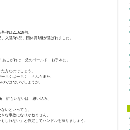
作は21,619句。
品、入選3作品、団体賞1組が選ばれました。
「あこがれは 父のゴールド お手本に」
きた方なのでしょう。
ぴーちくぱーちく」さんもまた、
るのではないでしょうか。
角 誰もいないは 思い込み」
。
いないといっても、
大きな事故になりかねません。
かもしれない」と仮定してハンドルを握りましょう。