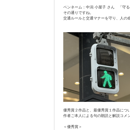
ペンネーム：中潟 小屋子 さん 「
守る
その通りですね。
交通ルールと交通マナーを守り、人の
優秀賞２作品と、最優秀賞１作品につ
作者ご本人による句の朗読と解説コメ
＜優秀賞＞