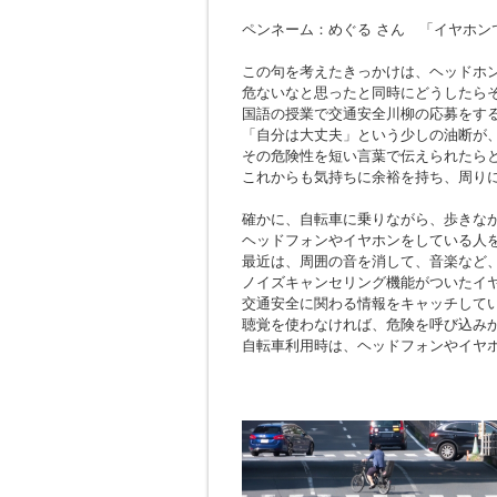
ペンネーム：めぐる さん 「イヤホン
この句を考えたきっかけは、ヘッドホ
危ないなと思ったと同時にどうしたら
国語の授業で交通安全川柳の応募をす
「自分は大丈夫」という少しの油断が
その危険性を短い言葉で伝えられたら
これからも気持ちに余裕を持ち、周り
確かに、自転車に乗りながら、歩きな
ヘッドフォンやイヤホンをしている人
最近は、周囲の音を消して、音楽など
ノイズキャンセリング機能がついたイ
交通安全に関わる情報をキャッチして
聴覚を使わなければ、危険を呼び込み
自転車利用時は、ヘッドフォンやイヤ