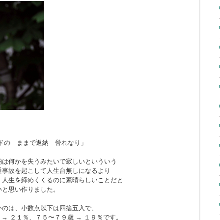
ドの ままで返納 誉れなり」
納は何かを失うみたいで寂しいといういう
通事故を起こして人生台無しになるより
、人生を締めくくるのに素晴らしいことだと
いと思い作りました。
いのは、小数点以下は四捨五入で、
 → ２１％、７５〜７９歳 → １９％です。