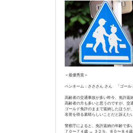
＜最優秀賞＞
ペンネーム：さささん さん 「ゴール
高齢者の交通事故が多い昨今、免許返
高齢者の方も多いと思うのですが、交
ゴールド免許のままで返納したほうが
名誉を得る素晴らしいことだと訴えた
警察庁によると、免許返納の年齢で多
７０〜７４歳 → ３２％、８０〜８４歳