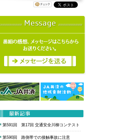
第591回 第17回 交通安全川柳コンテスト
第590回 路側帯での接触事故に注意