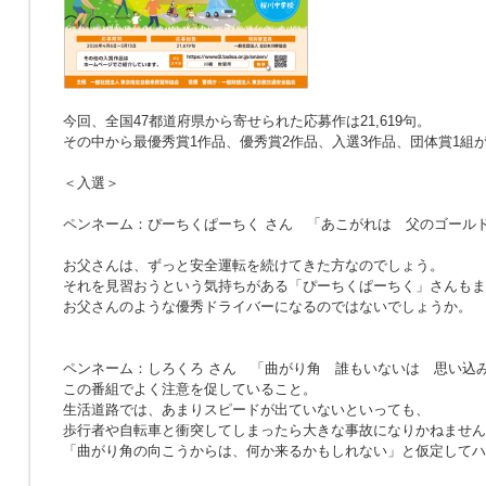
今回、全国47都道府県から寄せられた応募作は21,619句。
その中から最優秀賞1作品、優秀賞2作品、入選3作品、団体賞1組
＜入選＞
ペンネーム：ぴーちくぱーちく さん
「あこがれは 父のゴール
お父さんは、ずっと安全運転を続けてきた方なのでしょう。
それを見習おうという気持ちがある「ぴーちくぱーちく」さんもま
お父さんのような優秀ドライバーになるのではないでしょうか。
ペンネーム：しろくろ さん
「曲がり角 誰もいないは 思い込
この番組でよく注意を促していること。
生活道路では、あまりスピードが出ていないといっても、
歩行者や自転車と衝突してしまったら大きな事故になりかねません
「曲がり角の向こうからは、何か来るかもしれない」と仮定してハ