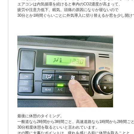
エアコンは内気循環を続けると車内のCO2濃度が高まって、
疲労や注意力低下、眠気、頭痛の原因になりか寝ないので
30分とか1時間ぐらいごとに外気導入に切り替えるか窓を少し開け
最後に休憩のタイミング。
一般道なら2時間から3時間ごと、高速道路なら1時間から2時間ご
30分程度休憩を取るといいと言われています。
その際に大事なポイントは、疲れを感じる前に休憩を取ることと