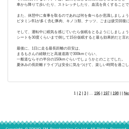
車から降りて歩いたり、ストレッチしたり、血流を良くすることで
また、休憩中に食事を取るのであれば何を食べるか意識しましょう
ビタミンB1が多く含む豚肉、キノコ類、ナッツ、ごまは疲労回復
そして、運転中に眠気を感じていたら仮眠をとるようにしましょう
シートを30度くらいまで倒して15分仮眠すると最も効果的だと言
最後に、1日に走る最長距離の目安は、
まるもさんの経験だと高速道路で300kmぐらい、
一般道ならその半分の150kmぐらいでしょうかとのことでした。
夏休みの長距離ドライブは安全に気をつけて、楽しい時間を過ごし
1 |
2
|
3
| …
196
|
197
|
198
| |
Ne