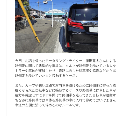
今回、お話を伺ったモータリング・ライター 藤田竜太さんによる
路側帯に関して典型的な事故は、クルマが路側帯を歩いている人を
ミラーや車体が接触したり、道路に面した駐車場や脇道などから出
路側帯を歩いていた人と接触するケース。
また、カーブや狭い道路で対向車を避けるために路側帯に寄った際
後ろから来た自転車などに接触するケースや路側帯に停車した車が
後方を確認せずにドアを開けて路側帯を走ってきた自転車が追突す
ちなみに路側帯では車体を路側帯の中に入れて停めてはいけません
車道の左側に沿って停めるのがルールです。