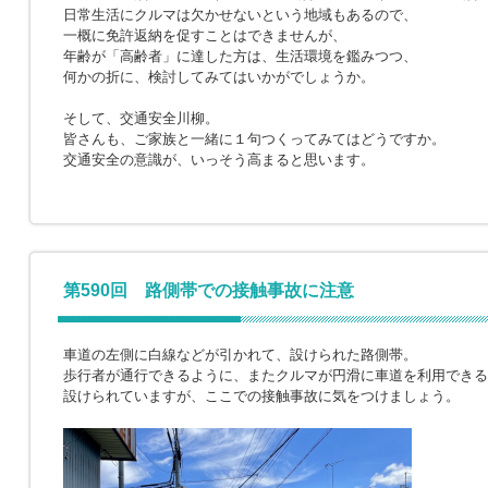
日常生活にクルマは欠かせないという地域もあるので、
一概に免許返納を促すことはできませんが、
年齢が「高齢者」に達した方は、生活環境を鑑みつつ、
何かの折に、検討してみてはいかがでしょうか。
そして、交通安全川柳。
皆さんも、ご家族と一緒に１句つくってみてはどうですか。
交通安全の意識が、いっそう高まると思います。
第590回 路側帯での接触事故に注意
車道の左側に白線などが引かれて、設けられた路側帯。
歩行者が通行できるように、またクルマが円滑に車道を利用できる
設けられていますが、ここでの接触事故に気をつけましょう。