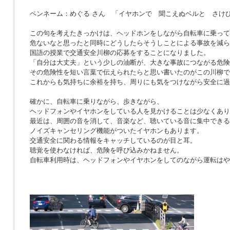
ペンネーム：めぐる さん 「イヤホンで 聞こえぬベルと さけ
この句を考えたきっかけは、ヘッドホンをしながら自転車に乗って
危ないなと思ったと同時にどうしたらそうしことによる事故を減ら
国語の授業で交通安全川柳の応募をすることになりました。
「自分は大丈夫」という少しの油断が、大きな事故につながる危険
その危険性を短い言葉で伝えられたらと思い書いたのがこの川柳で
これからも気持ちに余裕を持ち、周りにも気をつけながら安全に過
確かに、自転車に乗りながら、歩きながら、
ヘッドフォンやイヤホンをしている人を見かけることは少なくあり
最近は、周囲の音を消して、音楽など、聴いている音に集中できる
ノイズキャンセリング機能がついたイヤホンもあります。
交通安全に関わる情報をキャッチしているのが目と耳。
聴覚を使わなければ、危険を呼び込みかねません。
自転車利用時は、ヘッドフォンやイヤホンをしてのながら運転はや