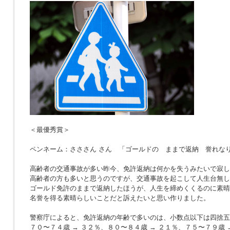
＜最優秀賞＞
ペンネーム：さささん さん 「ゴールドの ままで返納 誉れな
高齢者の交通事故が多い昨今、免許返納は何かを失うみたいで寂し
高齢者の方も多いと思うのですが、交通事故を起こして人生台無し
ゴールド免許のままで返納したほうが、人生を締めくくるのに素晴
名誉を得る素晴らしいことだと訴えたいと思い作りました。
警察庁によると、免許返納の年齢で多いのは、小数点以下は四捨五
７０〜７４歳 → ３２％、８０〜８４歳 → ２１％、７５〜７９歳 