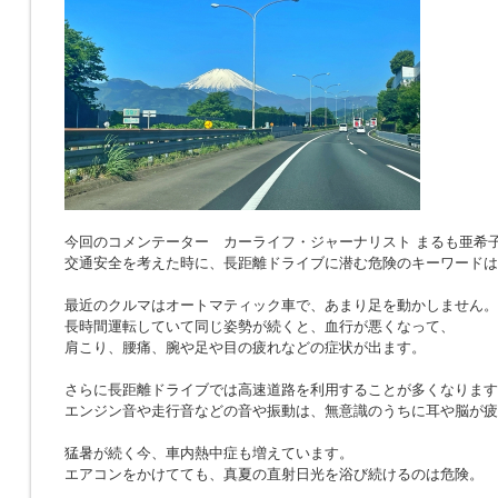
今回のコメンテーター カーライフ・ジャーナリスト まるも亜希
交通安全を考えた時に、長距離ドライブに潜む危険のキーワードは
最近のクルマはオートマティック車で、あまり足を動かしません。
長時間運転していて同じ姿勢が続くと、血行が悪くなって、
肩こり、腰痛、腕や足や目の疲れなどの症状が出ます。
さらに長距離ドライブでは高速道路を利用することが多くなります
エンジン音や走行音などの音や振動は、無意識のうちに耳や脳が疲
猛暑が続く今、車内熱中症も増えています。
エアコンをかけてても、真夏の直射日光を浴び続けるのは危険。