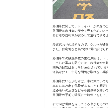
路側帯に関して、ドライバーが気をつ
路側帯は歩行者の安全を守るためのス
歩行者や自転車が安心して通行できる
歩道代わりの場所なので、クルマが路
また、住宅地など幅の狭い道に設けら
路側帯での接触事故の主な原因は、ド
こうした事故を防ぐには、歩行者や自
間隔の目安はおよそ1.5mとされていま
道幅が狭く、十分な間隔が取れない場
路側帯にいる歩行者は、車に気づいて
車道にはみ出す危険があることも想定
道路沿いの店舗などから路側帯を跨い
路側帯の手前で確実に一時停止をして
右方向は道路を走ってくる車があるの