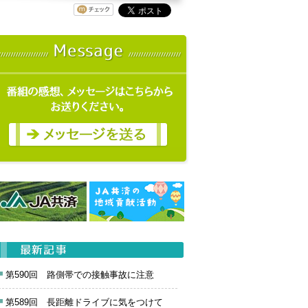
第590回 路側帯での接触事故に注意
第589回 長距離ドライブに気をつけて