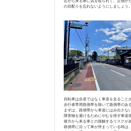
右から来る車に気を取られて、左側か
の目配りを忘れないようにしましょう
自転車は歩道ではなく車道を走ること
歩行者専用路側帯を除いて路側帯のあ
まずは、路側帯から車道にはみ出さな
障害物を避けるためにやむを得ず車道
後方から来る車との接触するリスクが
路側帯に沿って車が停まっている時は