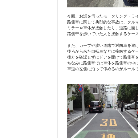
今回、お話を伺ったモータリング・ラ
路側帯に関して典型的な事故は、クル
ミラーや車体が接触したり、道路に面
路側帯を歩いていた人と接触するケー
また、カーブや狭い道路で対向車を避
後ろから来た自転車などに接触するケ
後方を確認せずにドアを開けて路側帯
ちなみに路側帯では車体を路側帯の中
車道の左側に沿って停めるのがルール