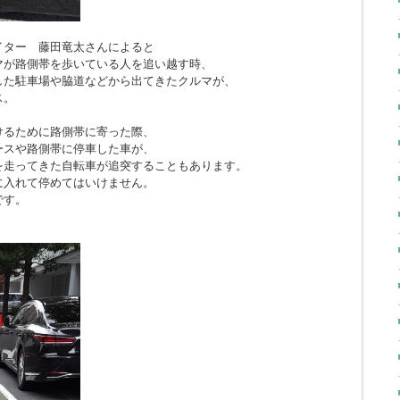
イター 藤田竜太さんによると
マが路側帯を歩いている人を追い越す時、
した駐車場や脇道などから出てきたクルマが、
ス。
けるために路側帯に寄った際、
ースや路側帯に停車した車が、
を走ってきた自転車が追突することもあります。
に入れて停めてはいけません。
です。