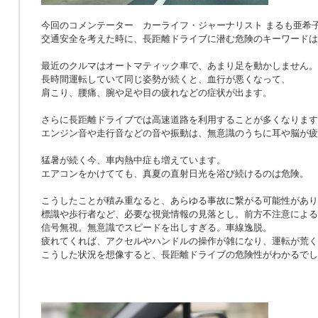
今回のコメンテーター カーライフ・ジャーナリスト まるも亜希
交通安全を考えた時に、長距離ドライブに潜む危険のキーワードは
最近のクルマはオートマティック車で、あまり足を動かしません。
長時間運転していて同じ姿勢が続くと、血行が悪くなって、
肩こり、腰痛、腕や足や目の疲れなどの症状が出ます。
さらに長距離ドライブでは高速道路を利用することが多くなります
エンジン音や走行音などの音や振動は、無意識のうちに耳や脳が疲
猛暑が続く今、車内熱中症も増えています。
エアコンをかけてても、真夏の直射日光を浴び続けるのは危険。
こうしたことが積み重なると、あらゆる事故に繋がる可能性があり
標識や歩行者など、必要な視覚情報の見落とし。前方不注意による
信号無視。無意識でスピードを出しすぎる。車線逸脱。
疲れてくれば、アクセルやハンドルの操作が雑になり、運転が荒く
こうした状況を想像すると、長距離ドライブの危険性がわかるでし