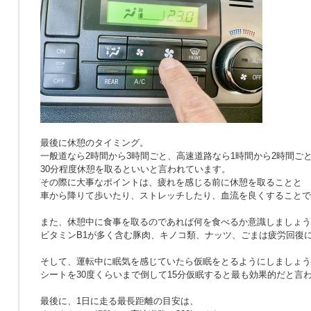
最後に休憩のタイミング。
一般道なら2時間から3時間ごと、高速道路なら1時間から2時間ご
30分程度休憩を取るといいと言われています。
その際に大事なポイントは、疲れを感じる前に休憩を取ることと
車から降りて歩いたり、ストレッチしたり、血流を良くすることで
また、休憩中に食事を取るのであれば何を食べるか意識しましょう
ビタミンB1が多く含む豚肉、キノコ類、ナッツ、ごまは疲労回復
そして、運転中に眠気を感じていたら仮眠をとるようにしましょう
シートを30度くらいまで倒して15分仮眠すると最も効果的だと言
最後に、1日に走る最長距離の目安は、