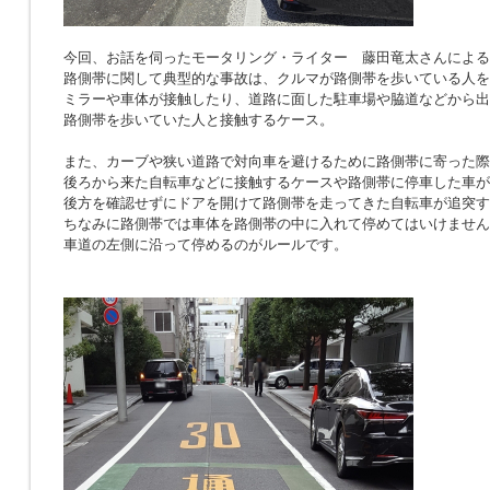
今回、お話を伺ったモータリング・ライター 藤田竜太さんによる
路側帯に関して典型的な事故は、クルマが路側帯を歩いている人を
ミラーや車体が接触したり、道路に面した駐車場や脇道などから出
路側帯を歩いていた人と接触するケース。
また、カーブや狭い道路で対向車を避けるために路側帯に寄った際
後ろから来た自転車などに接触するケースや路側帯に停車した車が
後方を確認せずにドアを開けて路側帯を走ってきた自転車が追突す
ちなみに路側帯では車体を路側帯の中に入れて停めてはいけません
車道の左側に沿って停めるのがルールです。