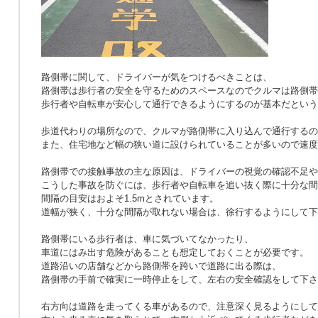
路側帯に関して、ドライバーが気をつけるべきことは、
路側帯は歩行者の安全を守るためのスペースなのでクルマは路側帯
歩行者や自転車が安心して通行できるようにするのが基本だという
歩道代わりの場所なので、クルマが路側帯に入り込んで通行するの
また、住宅地など幅の狭い道に設けられていることが多いので速度
路側帯での接触事故の主な原因は、ドライバーの視覚の確認不足や
こうした事故を防ぐには、歩行者や自転車を追い抜く際に十分な間
間隔の目安はおよそ1.5mとされています。
道幅が狭く、十分な間隔が取れない場合は、徐行するようにして下
路側帯にいる歩行者は、車に気づいてなかったり、
車道にはみ出す危険があることも想定しておくことが必要です。
道路沿いの店舗などから路側帯を跨いで道路に出る際は、
路側帯の手前で確実に一時停止をして、左右の安全確認をして下さ
右方向は道路を走ってくる車があるので、注意深く見るようにして