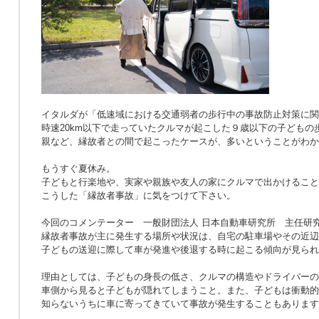
イタルダが「低速域における交通弱者の歩行中の事故防止対策に関
時速20km以下で走っていたクルマが起こした９歳以下の子どもの
親など、縁故者との間で起こったケースが、多いということがわか
もうすぐ夏休み。
子どもと行楽地や、実家や親族や友人の家にクルマで出かけること
こうした「縁故者事故」に気をつけて下さい。
今回のコメンテーター 一般財団法人 日本自動車研究所 主任研究
縁故者事故が主に発生する場所や状況は、自宅の駐車場やその近辺
子どもの送迎に際して車が発進や後退する時に起こる傾向が見られ
理由としては、子どもの身長の低さ、クルマの構造やドライバーの
車側から見ると子どもが隠れてしまうこと。また、子どもは衝動的
知らないうちに車に寄ってきていて事故が発生することもあります