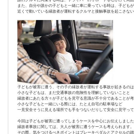
また、自分や誰かの子どもと一緒に車に乗っている時は、子どもが
近くで動いている縁故者が運転するクルマと接触事故を起こさない
子どもが被害に遭う、その子の縁故者が運転する事故が起きるのは
小さな子どもは、まだ交通事故の危険性を理解していないことと
縁故者にあたる方々が子どもを見守る意識が不十分であることが考
小さな子どもと一緒にいる際には、たとえ自宅の駐車場など
一見安全そうに見える場所でも手をつないだりして安全に見守って
今回は子どもが被害に遭ってしまうケースを中心にお伝えしました
縁故者事故に関しては、大人が被害に遭うケースも考えられます。
その際、気をつけるべきポイントはブレーキペダルとアクセルの踏