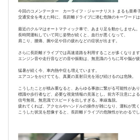
今回のコメンテーター カーライフ・ジャーナリスト まるも亜希
交通安全を考えた時に、長距離ドライブに潜む危険のキーワードは
最近のクルマはオートマティック車で、あまり足を動かしません。
長時間運転していて同じ姿勢が続くと、血行が悪くなって、
肩こり、腰痛、腕や足や目の疲れなどの症状が出ます。
さらに長距離ドライブでは高速道路を利用することが多くなります
エンジン音や走行音などの音や振動は、無意識のうちに耳や脳が疲
猛暑が続く今、車内熱中症も増えています。
エアコンをかけてても、真夏の直射日光を浴び続けるのは危険。
こうしたことが積み重なると、あらゆる事故に繋がる可能性があり
標識や歩行者など、必要な視覚情報の見落とし。前方不注意による
信号無視。無意識でスピードを出しすぎる。車線逸脱。
疲れてくれば、アクセルやハンドルの操作が雑になり、運転が荒く
こうした状況を想像すると、長距離ドライブの危険性がわかるでし