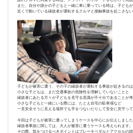
また、自分や誰かの子どもと一緒に車に乗っている時は、子どもが
近くで動いている縁故者が運転するクルマと接触事故を起こさない
子どもが被害に遭う、その子の縁故者が運転する事故が起きるのは
小さな子どもは、まだ交通事故の危険性を理解していないことと
縁故者にあたる方々が子どもを見守る意識が不十分であることが考
小さな子どもと一緒にいる際には、たとえ自宅の駐車場など
一見安全そうに見える場所でも手をつないだりして安全に見守って
今回は子どもが被害に遭ってしまうケースを中心にお伝えしました
縁故者事故に関しては、大人が被害に遭うケースも考えられます。
その際、気をつけるべきポイントはブレーキペダルとアクセルの踏