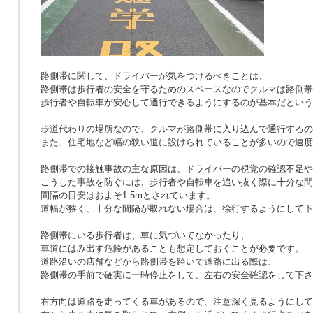
路側帯に関して、ドライバーが気をつけるべきことは、
路側帯は歩行者の安全を守るためのスペースなのでクルマは路側帯
歩行者や自転車が安心して通行できるようにするのが基本だという
歩道代わりの場所なので、クルマが路側帯に入り込んで通行するの
また、住宅地など幅の狭い道に設けられていることが多いので速度
路側帯での接触事故の主な原因は、ドライバーの視覚の確認不足や
こうした事故を防ぐには、歩行者や自転車を追い抜く際に十分な間
間隔の目安はおよそ1.5mとされています。
道幅が狭く、十分な間隔が取れない場合は、徐行するようにして下
路側帯にいる歩行者は、車に気づいてなかったり、
車道にはみ出す危険があることも想定しておくことが必要です。
道路沿いの店舗などから路側帯を跨いで道路に出る際は、
路側帯の手前で確実に一時停止をして、左右の安全確認をして下さ
右方向は道路を走ってくる車があるので、注意深く見るようにして