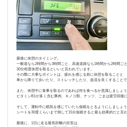
最後に休憩のタイミング。
一般道なら2時間から3時間ごと、高速道路なら1時間から2時間ご
30分程度休憩を取るといいと言われています。
その際に大事なポイントは、疲れを感じる前に休憩を取ることと
車から降りて歩いたり、ストレッチしたり、血流を良くすることで
また、休憩中に食事を取るのであれば何を食べるか意識しましょう
ビタミンB1が多く含む豚肉、キノコ類、ナッツ、ごまは疲労回復
そして、運転中に眠気を感じていたら仮眠をとるようにしましょう
シートを30度くらいまで倒して15分仮眠すると最も効果的だと言
最後に、1日に走る最長距離の目安は、