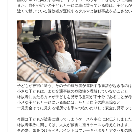
また、自分や誰かの子どもと一緒に車に乗っている時は、子どもが
近くで動いている縁故者が運転するクルマと接触事故を起こさない
子どもが被害に遭う、その子の縁故者が運転する事故が起きるのは
小さな子どもは、まだ交通事故の危険性を理解していないことと
縁故者にあたる方々が子どもを見守る意識が不十分であることが考
小さな子どもと一緒にいる際には、たとえ自宅の駐車場など
一見安全そうに見える場所でも手をつないだりして安全に見守って
今回は子どもが被害に遭ってしまうケースを中心にお伝えしました
縁故者事故に関しては、大人が被害に遭うケースも考えられます。
その際、気をつけるべきポイントはブレーキペダルとアクセルの踏