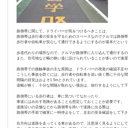
路側帯に関して、ドライバーが気をつけるべきことは、
路側帯は歩行者の安全を守るためのスペースなのでクルマは路側帯
歩行者や自転車が安心して通行できるようにするのが基本だという
歩道代わりの場所なので、クルマが路側帯に入り込んで通行するの
また、住宅地など幅の狭い道に設けられていることが多いので速度
路側帯での接触事故の主な原因は、ドライバーの視覚の確認不足や
こうした事故を防ぐには、歩行者や自転車を追い抜く際に十分な間
間隔の目安はおよそ1.5mとされています。
道幅が狭く、十分な間隔が取れない場合は、徐行するようにして下
路側帯にいる歩行者は、車に気づいてなかったり、
車道にはみ出す危険があることも想定しておくことが必要です。
道路沿いの店舗などから路側帯を跨いで道路に出る際は、
路側帯の手前で確実に一時停止をして、左右の安全確認をして下さ
右方向は道路を走ってくる車があるので、注意深く見るようにして