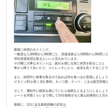
最後に休憩のタイミング。
一般道なら2時間から3時間ごと、高速道路なら1時間から2時間ご
30分程度休憩を取るといいと言われています。
その際に大事なポイントは、疲れを感じる前に休憩を取ることと
車から降りて歩いたり、ストレッチしたり、血流を良くすることで
また、休憩中に食事を取るのであれば何を食べるか意識しましょう
ビタミンB1が多く含む豚肉、キノコ類、ナッツ、ごまは疲労回復
そして、運転中に眠気を感じていたら仮眠をとるようにしましょう
シートを30度くらいまで倒して15分仮眠すると最も効果的だと言
最後に、1日に走る最長距離の目安は、