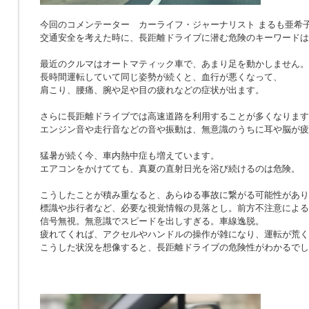
今回のコメンテーター カーライフ・ジャーナリスト まるも亜希
交通安全を考えた時に、長距離ドライブに潜む危険のキーワードは
最近のクルマはオートマティック車で、あまり足を動かしません。
長時間運転していて同じ姿勢が続くと、血行が悪くなって、
肩こり、腰痛、腕や足や目の疲れなどの症状が出ます。
さらに長距離ドライブでは高速道路を利用することが多くなります
エンジン音や走行音などの音や振動は、無意識のうちに耳や脳が疲
猛暑が続く今、車内熱中症も増えています。
エアコンをかけてても、真夏の直射日光を浴び続けるのは危険。
こうしたことが積み重なると、あらゆる事故に繋がる可能性があり
標識や歩行者など、必要な視覚情報の見落とし。前方不注意による
信号無視。無意識でスピードを出しすぎる。車線逸脱。
疲れてくれば、アクセルやハンドルの操作が雑になり、運転が荒く
こうした状況を想像すると、長距離ドライブの危険性がわかるでし