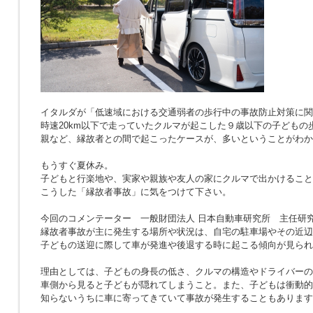
イタルダが「低速域における交通弱者の歩行中の事故防止対策に関
時速20km以下で走っていたクルマが起こした９歳以下の子どもの
親など、縁故者との間で起こったケースが、多いということがわか
もうすぐ夏休み。
子どもと行楽地や、実家や親族や友人の家にクルマで出かけること
こうした「縁故者事故」に気をつけて下さい。
今回のコメンテーター 一般財団法人 日本自動車研究所 主任研究
縁故者事故が主に発生する場所や状況は、自宅の駐車場やその近辺
子どもの送迎に際して車が発進や後退する時に起こる傾向が見られ
理由としては、子どもの身長の低さ、クルマの構造やドライバーの
車側から見ると子どもが隠れてしまうこと。また、子どもは衝動的
知らないうちに車に寄ってきていて事故が発生することもあります