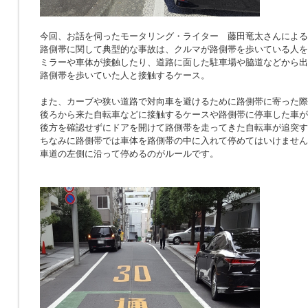
今回、お話を伺ったモータリング・ライター 藤田竜太さんによる
路側帯に関して典型的な事故は、クルマが路側帯を歩いている人を
ミラーや車体が接触したり、道路に面した駐車場や脇道などから出
路側帯を歩いていた人と接触するケース。
また、カーブや狭い道路で対向車を避けるために路側帯に寄った際
後ろから来た自転車などに接触するケースや路側帯に停車した車が
後方を確認せずにドアを開けて路側帯を走ってきた自転車が追突す
ちなみに路側帯では車体を路側帯の中に入れて停めてはいけません
車道の左側に沿って停めるのがルールです。