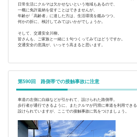
日常生活にクルマは欠かせないという地域もあるので、
一概に免許返納を促すことはできませんが、
年齢が「高齢者」に達した方は、生活環境を鑑みつつ、
何かの折に、検討してみてはいかがでしょうか。
そして、交通安全川柳。
皆さんも、ご家族と一緒に１句つくってみてはどうですか。
交通安全の意識が、いっそう高まると思います。
第590回 路側帯での接触事故に注意
車道の左側に白線などが引かれて、設けられた路側帯。
歩行者が通行できるように、またクルマが円滑に車道を利用できる
設けられていますが、ここでの接触事故に気をつけましょう。