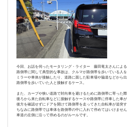
今回、お話を伺ったモータリング・ライター 藤田竜太さんによる
路側帯に関して典型的な事故は、クルマが路側帯を歩いている人を
ミラーや車体が接触したり、道路に面した駐車場や脇道などから出
路側帯を歩いていた人と接触するケース。
また、カーブや狭い道路で対向車を避けるために路側帯に寄った際
後ろから来た自転車などに接触するケースや路側帯に停車した車が
後方を確認せずにドアを開けて路側帯を走ってきた自転車が追突す
ちなみに路側帯では車体を路側帯の中に入れて停めてはいけません
車道の左側に沿って停めるのがルールです。