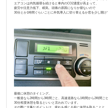
エアコンは内気循環を続けると車内のCO2濃度が高まって、
疲労や注意力低下、眠気、頭痛の原因になりか寝ないので
30分とか1時間ぐらいごとに外気導入に切り替えるか窓を少し開け
最後に休憩のタイミング。
一般道なら2時間から3時間ごと、高速道路なら1時間から2時間ご
30分程度休憩を取るといいと言われています。
その際に大事なポイントは、疲れを感じる前に休憩を取ることと