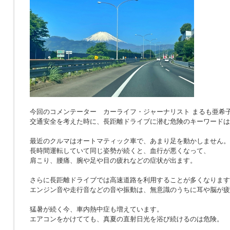
今回のコメンテーター カーライフ・ジャーナリスト まるも亜希
交通安全を考えた時に、長距離ドライブに潜む危険のキーワードは
最近のクルマはオートマティック車で、あまり足を動かしません。
長時間運転していて同じ姿勢が続くと、血行が悪くなって、
肩こり、腰痛、腕や足や目の疲れなどの症状が出ます。
さらに長距離ドライブでは高速道路を利用することが多くなります
エンジン音や走行音などの音や振動は、無意識のうちに耳や脳が疲
猛暑が続く今、車内熱中症も増えています。
エアコンをかけてても、真夏の直射日光を浴び続けるのは危険。