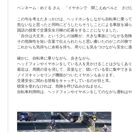
ペンネーム：めぐる さん 「イヤホンで 聞こえぬベルと さけ
この句を考えたきっかけは、ヘッドホンをしながら自転車に乗って
危ないなと思ったと同時にどうしたらそうしことによる事故を減ら
国語の授業で交通安全川柳の応募をすることになりました。
「自分は大丈夫」という少しの油断が、大きな事故につながる危険
その危険性を短い言葉で伝えられたらと思い書いたのがこの川柳で
これからも気持ちに余裕を持ち、周りにも気をつけながら安全に過
確かに、自転車に乗りながら、歩きながら、
ヘッドフォンやイヤホンをしている人を見かけることは少なくあり
最近は、周囲の音を消して、音楽など、聴いている音に集中できる
ノイズキャンセリング機能がついたイヤホンもあります。
交通安全に関わる情報をキャッチしているのが目と耳。
聴覚を使わなければ、危険を呼び込みかねません。
自転車利用時は、ヘッドフォンやイヤホンをしてのながら運転はや