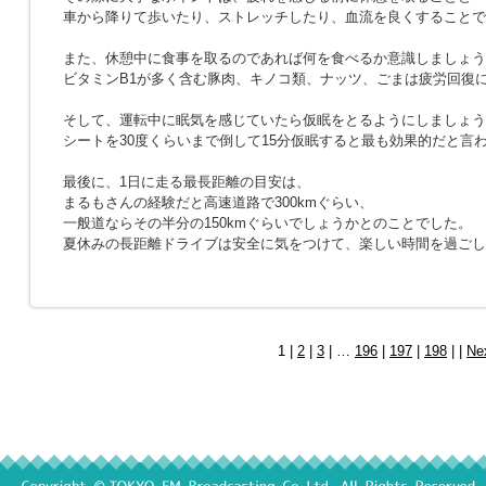
車から降りて歩いたり、ストレッチしたり、血流を良くすることで
また、休憩中に食事を取るのであれば何を食べるか意識しましょう
ビタミンB1が多く含む豚肉、キノコ類、ナッツ、ごまは疲労回復
そして、運転中に眠気を感じていたら仮眠をとるようにしましょう
シートを30度くらいまで倒して15分仮眠すると最も効果的だと言
最後に、1日に走る最長距離の目安は、
まるもさんの経験だと高速道路で300kmぐらい、
一般道ならその半分の150kmぐらいでしょうかとのことでした。
夏休みの長距離ドライブは安全に気をつけて、楽しい時間を過ごし
1 |
2
|
3
| …
196
|
197
|
198
| |
Ne