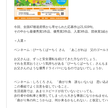
今回、全国47都道府県から寄せられた応募作は21,619句。
その中から最優秀賞1作品、優秀賞2作品、入選3作品、団体賞1組
＜入選＞
ペンネーム：ぴーちくぱーちく さん
「あこがれは 父のゴール
お父さんは、ずっと安全運転を続けてきた方なのでしょう。
それを見習おうという気持ちがある「ぴーちくぱーちく」さんもま
お父さんのような優秀ドライバーになるのではないでしょうか。
ペンネーム：しろくろ さん
「曲がり角 誰もいないは 思い込
この番組でよく注意を促していること。
生活道路では、あまりスピードが出ていないといっても、
歩行者や自転車と衝突してしまったら大きな事故になりかねません
「曲がり角の向こうからは、何か来るかもしれない」と仮定してハ