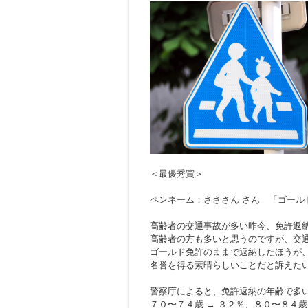
＜最優秀賞＞
ペンネーム：さささん さん 「ゴール
高齢者の交通事故が多い昨今、免許返
高齢者の方も多いと思うのですが、交
ゴールド免許のままで返納したほうが
名誉を得る素晴らしいことだと訴えた
警察庁によると、免許返納の年齢で多
７０〜７４歳 → ３２％、８０〜８４歳