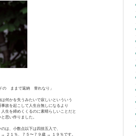
ドの ままで返納 誉れなり」
納は何かを失うみたいで寂しいといういう
通事故を起こして人生台無しになるより
、人生を締めくくるのに素晴らしいことだと
いと思い作りました。
いのは、小数点以下は四捨五入で、
 → ２１％、７５〜７９歳 → １９％です。