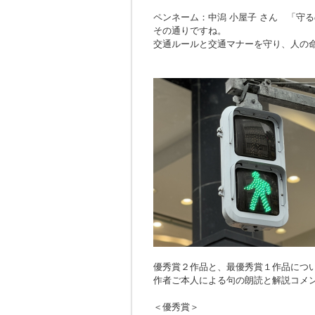
ペンネーム：中潟 小屋子 さん 「
守る
その通りですね。
交通ルールと交通マナーを守り、人の
優秀賞２作品と、最優秀賞１作品につ
作者ご本人による句の朗読と解説コメ
＜優秀賞＞