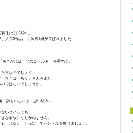
作は21,619句。
品、入選3作品、団体賞1組が選ばれました。
「あこがれは 父のゴールド お手本に」
きた方なのでしょう。
ぴーちくぱーちく」さんもまた、
るのではないでしょうか。
角 誰もいないは 思い込み」
。
いないといっても、
大きな事故になりかねません。
かもしれない」と仮定してハンドルを握りましょう。