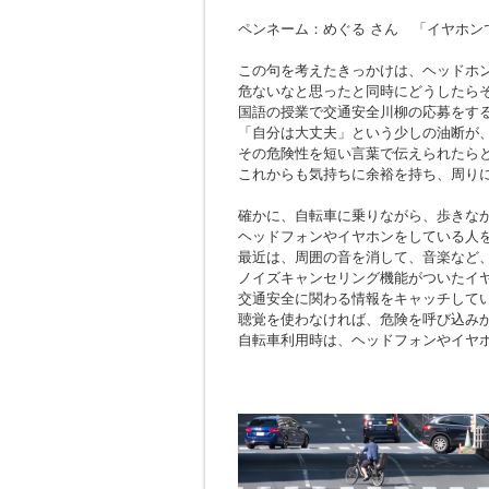
ペンネーム：めぐる さん 「イヤホン
この句を考えたきっかけは、ヘッドホ
危ないなと思ったと同時にどうしたら
国語の授業で交通安全川柳の応募をす
「自分は大丈夫」という少しの油断が
その危険性を短い言葉で伝えられたら
これからも気持ちに余裕を持ち、周り
確かに、自転車に乗りながら、歩きな
ヘッドフォンやイヤホンをしている人
最近は、周囲の音を消して、音楽など
ノイズキャンセリング機能がついたイ
交通安全に関わる情報をキャッチして
聴覚を使わなければ、危険を呼び込み
自転車利用時は、ヘッドフォンやイヤ