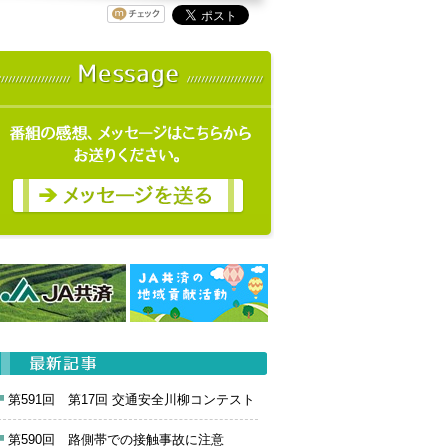
第591回 第17回 交通安全川柳コンテスト
第590回 路側帯での接触事故に注意