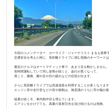
今回のコメンテーター カーライフ・ジャーナリスト まるも亜希
交通安全を考えた時に、長距離ドライブに潜む危険のキーワードは
最近のクルマはオートマティック車で、あまり足を動かしません。
長時間運転していて同じ姿勢が続くと、血行が悪くなって、
肩こり、腰痛、腕や足や目の疲れなどの症状が出ます。
さらに長距離ドライブでは高速道路を利用することが多くなります
エンジン音や走行音などの音や振動は、無意識のうちに耳や脳が疲
猛暑が続く今、車内熱中症も増えています。
エアコンをかけてても、真夏の直射日光を浴び続けるのは危険。