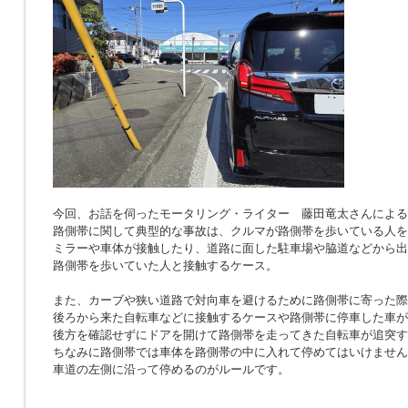
今回、お話を伺ったモータリング・ライター 藤田竜太さんによる
路側帯に関して典型的な事故は、クルマが路側帯を歩いている人を
ミラーや車体が接触したり、道路に面した駐車場や脇道などから出
路側帯を歩いていた人と接触するケース。
また、カーブや狭い道路で対向車を避けるために路側帯に寄った際
後ろから来た自転車などに接触するケースや路側帯に停車した車が
後方を確認せずにドアを開けて路側帯を走ってきた自転車が追突す
ちなみに路側帯では車体を路側帯の中に入れて停めてはいけません
車道の左側に沿って停めるのがルールです。