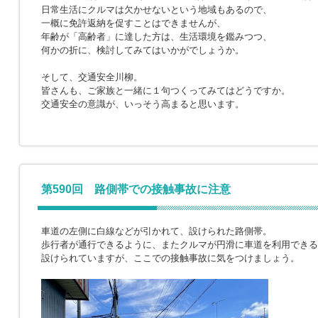
日常生活にクルマは欠かせないという地域もあるので、
一概に免許返納を促すことはできませんが、
年齢が「高齢者」に達した方は、生活環境を鑑みつつ、
何かの折に、検討してみてはいかがでしょうか。
そして、交通安全川柳。
皆さんも、ご家族と一緒に１句つくってみてはどうですか。
交通安全の意識が、いっそう高まると思います。
第590回 路側帯での接触事故に注意
車道の左側に白線などが引かれて、設けられた路側帯。
歩行者が通行できるように、またクルマが円滑に車道を利用できる
設けられていますが、ここでの接触事故に気をつけましょう。