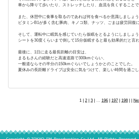
車から降りて歩いたり、ストレッチしたり、血流を良くすることで
また、休憩中に食事を取るのであれば何を食べるか意識しましょう
ビタミンB1が多く含む豚肉、キノコ類、ナッツ、ごまは疲労回復
そして、運転中に眠気を感じていたら仮眠をとるようにしましょう
シートを30度くらいまで倒して15分仮眠すると最も効果的だと言
最後に、1日に走る最長距離の目安は、
まるもさんの経験だと高速道路で300kmぐらい、
一般道ならその半分の150kmぐらいでしょうかとのことでした。
夏休みの長距離ドライブは安全に気をつけて、楽しい時間を過ごし
1 |
2
|
3
| …
196
|
197
|
198
| |
Ne