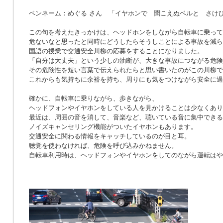
ペンネーム：めぐる さん 「イヤホンで 聞こえぬベルと さけ
この句を考えたきっかけは、ヘッドホンをしながら自転車に乗って
危ないなと思ったと同時にどうしたらそうしことによる事故を減ら
国語の授業で交通安全川柳の応募をすることになりました。
「自分は大丈夫」という少しの油断が、大きな事故につながる危険
その危険性を短い言葉で伝えられたらと思い書いたのがこの川柳で
これからも気持ちに余裕を持ち、周りにも気をつけながら安全に過
確かに、自転車に乗りながら、歩きながら、
ヘッドフォンやイヤホンをしている人を見かけることは少なくあり
最近は、周囲の音を消して、音楽など、聴いている音に集中できる
ノイズキャンセリング機能がついたイヤホンもあります。
交通安全に関わる情報をキャッチしているのが目と耳。
聴覚を使わなければ、危険を呼び込みかねません。
自転車利用時は、ヘッドフォンやイヤホンをしてのながら運転はや