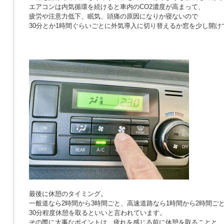
エアコンは内気循環を続けると車内のCO2濃度が高まって、
疲労や注意力低下、眠気、頭痛の原因になりか寝ないので
30分とか1時間ぐらいごとに外気導入に切り替えるか窓を少し開け
最後に休憩のタイミング。
一般道なら2時間から3時間ごと、高速道路なら1時間から2時間ご
30分程度休憩を取るといいと言われています。
その際に大事なポイントは、疲れを感じる前に休憩を取ることと