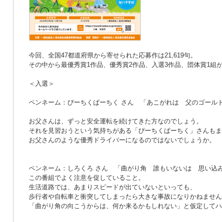
今回、全国47都道府県から寄せられた応募作は21,619句。
その中から最優秀賞1作品、優秀賞2作品、入選3作品、団体賞1組
＜入選＞
ペンネーム：ぴーちくぱーちく さん
「あこがれは 父のゴール
お父さんは、ずっと安全運転を続けてきた方なのでしょう。
それを見習おうという気持ちがある「ぴーちくぱーちく」さんもま
お父さんのような優秀ドライバーになるのではないでしょうか。
ペンネーム：しろくろ さん
「曲がり角 誰もいないは 思い込
この番組でよく注意を促していること。
生活道路では、あまりスピードが出ていないといっても、
歩行者や自転車と衝突してしまったら大きな事故になりかねません
「曲がり角の向こうからは、何か来るかもしれない」と仮定してハ