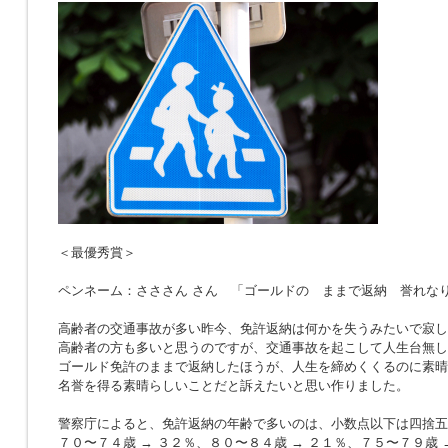
＜最優秀賞＞
ペンネーム：さささん さん 「ゴールドの ままで返納 誉れな
高齢者の交通事故が多い昨今、免許返納は何かを失うみたいで寂し
高齢者の方も多いと思うのですが、交通事故を起こして人生台無し
ゴールド免許のままで返納したほうが、人生を締めくくるのに素晴
名誉を得る素晴らしいことだと訴えたいと思い作りました。
警察庁によると、免許返納の年齢で多いのは、小数点以下は四捨五
７０〜７４歳 → ３２％、８０〜８４歳 → ２１％、７５〜７９歳 