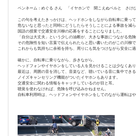
ペンネーム：めぐる さん 「イヤホンで 聞こえぬベルと さけ
この句を考えたきっかけは、ヘッドホンをしながら自転車に乗って
危ないなと思ったと同時にどうしたらそうしことによる事故を減ら
国語の授業で交通安全川柳の応募をすることになりました。
「自分は大丈夫」という少しの油断が、大きな事故につながる危険
その危険性を短い言葉で伝えられたらと思い書いたのがこの川柳で
これからも気持ちに余裕を持ち、周りにも気をつけながら安全に過
確かに、自転車に乗りながら、歩きながら、
ヘッドフォンやイヤホンをしている人を見かけることは少なくあり
最近は、周囲の音を消して、音楽など、聴いている音に集中できる
ノイズキャンセリング機能がついたイヤホンもあります。
交通安全に関わる情報をキャッチしているのが目と耳。
聴覚を使わなければ、危険を呼び込みかねません。
自転車利用時は、ヘッドフォンやイヤホンをしてのながら運転はや