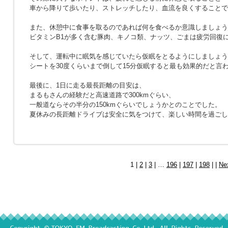
車から降りて歩いたり、ストレッチしたり、血流を良くすることで
また、休憩中に食事を取るのであれば何を食べるか意識しましょう
ビタミンB1が多く含む豚肉、キノコ類、ナッツ、ごまは疲労回復
そして、運転中に眠気を感じていたら仮眠をとるようにしましょう
シートを30度くらいまで倒して15分仮眠すると最も効果的だと言
最後に、1日に走る最長距離の目安は、
まるもさんの経験だと高速道路で300kmぐらい、
一般道ならその半分の150kmぐらいでしょうかとのことでした。
夏休みの長距離ドライブは安全に気をつけて、楽しい時間を過ごし
1 |
2
|
3
| …
196
|
197
|
198
| |
Ne