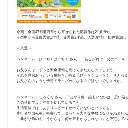
今回、全国47都道府県から寄せられた応募作は21,619句。
その中から最優秀賞1作品、優秀賞2作品、入選3作品、団体賞1組
＜入選＞
ペンネーム：ぴーちくぱーちく さん
「あこがれは 父のゴール
お父さんは、ずっと安全運転を続けてきた方なのでしょう。
それを見習おうという気持ちがある「ぴーちくぱーちく」さんもま
お父さんのような優秀ドライバーになるのではないでしょうか。
ペンネーム：しろくろ さん
「曲がり角 誰もいないは 思い込
この番組でよく注意を促していること。
生活道路では、あまりスピードが出ていないといっても、
歩行者や自転車と衝突してしまったら大きな事故になりかねません
「曲がり角の向こうからは、何か来るかもしれない」と仮定してハ