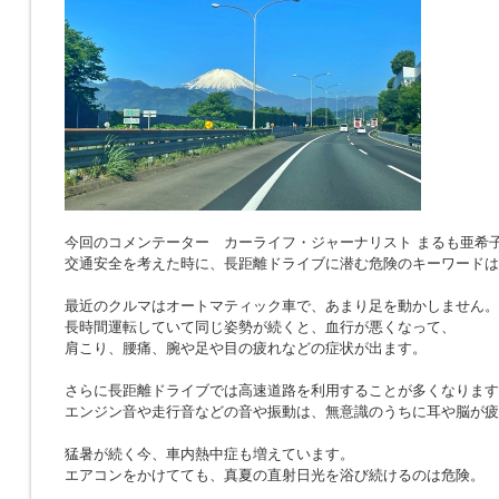
今回のコメンテーター カーライフ・ジャーナリスト まるも亜希
交通安全を考えた時に、長距離ドライブに潜む危険のキーワードは
最近のクルマはオートマティック車で、あまり足を動かしません。
長時間運転していて同じ姿勢が続くと、血行が悪くなって、
肩こり、腰痛、腕や足や目の疲れなどの症状が出ます。
さらに長距離ドライブでは高速道路を利用することが多くなります
エンジン音や走行音などの音や振動は、無意識のうちに耳や脳が疲
猛暑が続く今、車内熱中症も増えています。
エアコンをかけてても、真夏の直射日光を浴び続けるのは危険。