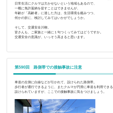
日常生活にクルマは欠かせないという地域もあるので、
一概に免許返納を促すことはできませんが、
年齢が「高齢者」に達した方は、生活環境を鑑みつつ、
何かの折に、検討してみてはいかがでしょうか。
そして、交通安全川柳。
皆さんも、ご家族と一緒に１句つくってみてはどうですか。
交通安全の意識が、いっそう高まると思います。
第590回 路側帯での接触事故に注意
車道の左側に白線などが引かれて、設けられた路側帯。
歩行者が通行できるように、またクルマが円滑に車道を利用できる
設けられていますが、ここでの接触事故に気をつけましょう。