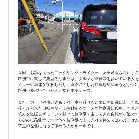
今回、お話を伺ったモータリング・ライター 藤田竜太さんによる
路側帯に関して典型的な事故は、クルマが路側帯を歩いている人を
ミラーや車体が接触したり、道路に面した駐車場や脇道などから出
路側帯を歩いていた人と接触するケース。
また、カーブや狭い道路で対向車を避けるために路側帯に寄った際
後ろから来た自転車などに接触するケースや路側帯に停車した車が
後方を確認せずにドアを開けて路側帯を走ってきた自転車が追突す
ちなみに路側帯では車体を路側帯の中に入れて停めてはいけません
車道の左側に沿って停めるのがルールです。