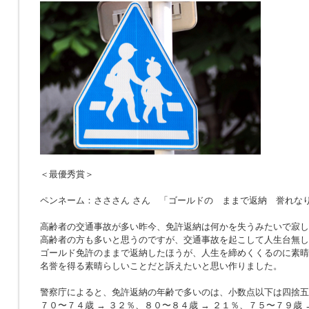
＜最優秀賞＞
ペンネーム：さささん さん 「ゴールドの ままで返納 誉れな
高齢者の交通事故が多い昨今、免許返納は何かを失うみたいで寂し
高齢者の方も多いと思うのですが、交通事故を起こして人生台無し
ゴールド免許のままで返納したほうが、人生を締めくくるのに素晴
名誉を得る素晴らしいことだと訴えたいと思い作りました。
警察庁によると、免許返納の年齢で多いのは、小数点以下は四捨五
７０〜７４歳 → ３２％、８０〜８４歳 → ２１％、７５〜７９歳 