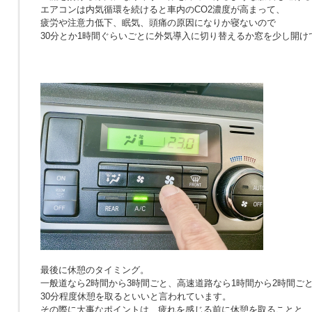
エアコンは内気循環を続けると車内のCO2濃度が高まって、
疲労や注意力低下、眠気、頭痛の原因になりか寝ないので
30分とか1時間ぐらいごとに外気導入に切り替えるか窓を少し開け
最後に休憩のタイミング。
一般道なら2時間から3時間ごと、高速道路なら1時間から2時間ご
30分程度休憩を取るといいと言われています。
その際に大事なポイントは、疲れを感じる前に休憩を取ることと