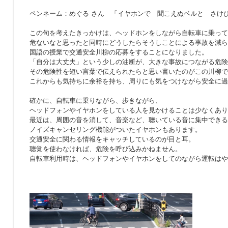
ペンネーム：めぐる さん 「イヤホンで 聞こえぬベルと さけ
この句を考えたきっかけは、ヘッドホンをしながら自転車に乗って
危ないなと思ったと同時にどうしたらそうしことによる事故を減ら
国語の授業で交通安全川柳の応募をすることになりました。
「自分は大丈夫」という少しの油断が、大きな事故につながる危険
その危険性を短い言葉で伝えられたらと思い書いたのがこの川柳で
これからも気持ちに余裕を持ち、周りにも気をつけながら安全に過
確かに、自転車に乗りながら、歩きながら、
ヘッドフォンやイヤホンをしている人を見かけることは少なくあり
最近は、周囲の音を消して、音楽など、聴いている音に集中できる
ノイズキャンセリング機能がついたイヤホンもあります。
交通安全に関わる情報をキャッチしているのが目と耳。
聴覚を使わなければ、危険を呼び込みかねません。
自転車利用時は、ヘッドフォンやイヤホンをしてのながら運転はや