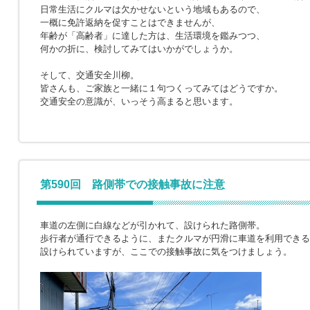
日常生活にクルマは欠かせないという地域もあるので、
一概に免許返納を促すことはできませんが、
年齢が「高齢者」に達した方は、生活環境を鑑みつつ、
何かの折に、検討してみてはいかがでしょうか。
そして、交通安全川柳。
皆さんも、ご家族と一緒に１句つくってみてはどうですか。
交通安全の意識が、いっそう高まると思います。
第590回 路側帯での接触事故に注意
車道の左側に白線などが引かれて、設けられた路側帯。
歩行者が通行できるように、またクルマが円滑に車道を利用できる
設けられていますが、ここでの接触事故に気をつけましょう。