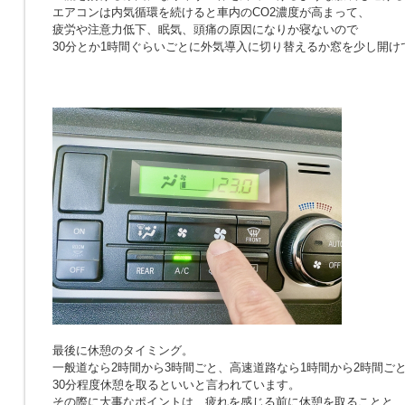
エアコンは内気循環を続けると車内のCO2濃度が高まって、
疲労や注意力低下、眠気、頭痛の原因になりか寝ないので
30分とか1時間ぐらいごとに外気導入に切り替えるか窓を少し開け
最後に休憩のタイミング。
一般道なら2時間から3時間ごと、高速道路なら1時間から2時間ご
30分程度休憩を取るといいと言われています。
その際に大事なポイントは、疲れを感じる前に休憩を取ることと