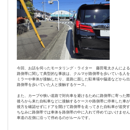
今回、お話を伺ったモータリング・ライター 藤田竜太さんによる
路側帯に関して典型的な事故は、クルマが路側帯を歩いている人を
ミラーや車体が接触したり、道路に面した駐車場や脇道などから出
路側帯を歩いていた人と接触するケース。
また、カーブや狭い道路で対向車を避けるために路側帯に寄った際
後ろから来た自転車などに接触するケースや路側帯に停車した車が
後方を確認せずにドアを開けて路側帯を走ってきた自転車が追突す
ちなみに路側帯では車体を路側帯の中に入れて停めてはいけません
車道の左側に沿って停めるのがルールです。