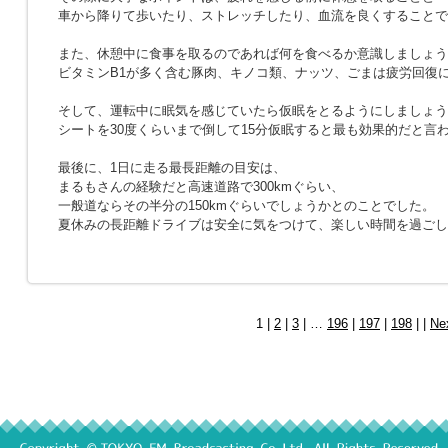
車から降りて歩いたり、ストレッチしたり、血流を良くすることで
また、休憩中に食事を取るのであれば何を食べるか意識しましょう
ビタミンB1が多く含む豚肉、キノコ類、ナッツ、ごまは疲労回復
そして、運転中に眠気を感じていたら仮眠をとるようにしましょう
シートを30度くらいまで倒して15分仮眠すると最も効果的だと言
最後に、1日に走る最長距離の目安は、
まるもさんの経験だと高速道路で300kmぐらい、
一般道ならその半分の150kmぐらいでしょうかとのことでした。
夏休みの長距離ドライブは安全に気をつけて、楽しい時間を過ごし
1 |
2
|
3
| …
196
|
197
|
198
| |
Ne