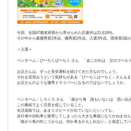
今回、全国47都道府県から寄せられた応募作は21,619句。
その中から最優秀賞1作品、優秀賞2作品、入選3作品、団体賞1組
＜入選＞
ペンネーム：ぴーちくぱーちく さん
「あこがれは 父のゴール
お父さんは、ずっと安全運転を続けてきた方なのでしょう。
それを見習おうという気持ちがある「ぴーちくぱーちく」さんもま
お父さんのような優秀ドライバーになるのではないでしょうか。
ペンネーム：しろくろ さん
「曲がり角 誰もいないは 思い込
この番組でよく注意を促していること。
生活道路では、あまりスピードが出ていないといっても、
歩行者や自転車と衝突してしまったら大きな事故になりかねません
「曲がり角の向こうからは、何か来るかもしれない」と仮定してハ