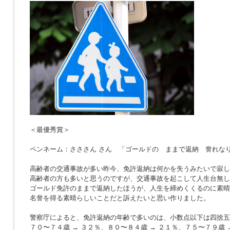
＜最優秀賞＞
ペンネーム：さささん さん 「ゴールドの ままで返納 誉れな
高齢者の交通事故が多い昨今、免許返納は何かを失うみたいで寂し
高齢者の方も多いと思うのですが、交通事故を起こして人生台無し
ゴールド免許のままで返納したほうが、人生を締めくくるのに素晴
名誉を得る素晴らしいことだと訴えたいと思い作りました。
警察庁によると、免許返納の年齢で多いのは、小数点以下は四捨五
７０〜７４歳 → ３２％、８０〜８４歳 → ２１％、７５〜７９歳 