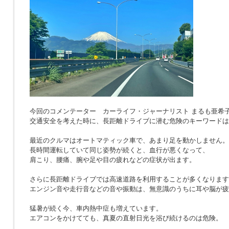
今回のコメンテーター カーライフ・ジャーナリスト まるも亜希
交通安全を考えた時に、長距離ドライブに潜む危険のキーワードは
最近のクルマはオートマティック車で、あまり足を動かしません。
長時間運転していて同じ姿勢が続くと、血行が悪くなって、
肩こり、腰痛、腕や足や目の疲れなどの症状が出ます。
さらに長距離ドライブでは高速道路を利用することが多くなります
エンジン音や走行音などの音や振動は、無意識のうちに耳や脳が疲
猛暑が続く今、車内熱中症も増えています。
エアコンをかけてても、真夏の直射日光を浴び続けるのは危険。