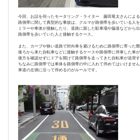
今回、お話を伺ったモータリング・ライター 藤田竜太さんによる
路側帯に関して典型的な事故は、クルマが路側帯を歩いている人を
ミラーや車体が接触したり、道路に面した駐車場や脇道などから出
路側帯を歩いていた人と接触するケース。
また、カーブや狭い道路で対向車を避けるために路側帯に寄った際
後ろから来た自転車などに接触するケースや路側帯に停車した車が
後方を確認せずにドアを開けて路側帯を走ってきた自転車が追突す
ちなみに路側帯では車体を路側帯の中に入れて停めてはいけません
車道の左側に沿って停めるのがルールです。