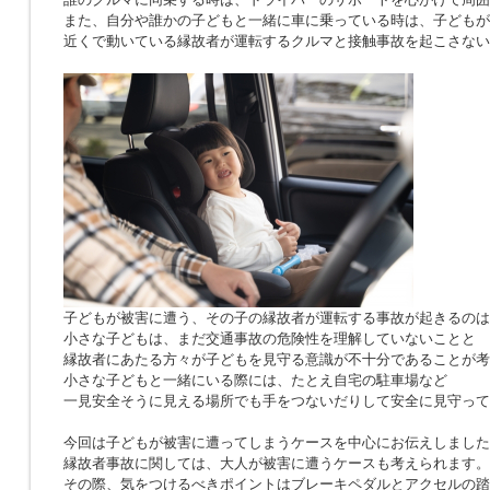
また、自分や誰かの子どもと一緒に車に乗っている時は、子どもが
近くで動いている縁故者が運転するクルマと接触事故を起こさない
子どもが被害に遭う、その子の縁故者が運転する事故が起きるのは
小さな子どもは、まだ交通事故の危険性を理解していないことと
縁故者にあたる方々が子どもを見守る意識が不十分であることが考
小さな子どもと一緒にいる際には、たとえ自宅の駐車場など
一見安全そうに見える場所でも手をつないだりして安全に見守って
今回は子どもが被害に遭ってしまうケースを中心にお伝えしました
縁故者事故に関しては、大人が被害に遭うケースも考えられます。
その際、気をつけるべきポイントはブレーキペダルとアクセルの踏