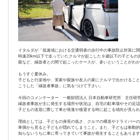
イタルダが「低速域における交通弱者の歩行中の事故防止対策に関
時速20km以下で走っていたクルマが起こした９歳以下の子どもの
親など、縁故者との間で起こったケースが、多いということがわか
もうすぐ夏休み。
子どもと行楽地や、実家や親族や友人の家にクルマで出かけること
こうした「縁故者事故」に気をつけて下さい。
今回のコメンテーター 一般財団法人 日本自動車研究所 主任研究
縁故者事故が主に発生する場所や状況は、自宅の駐車場やその近辺
子どもの送迎に際して車が発進や後退する時に起こる傾向が見られ
理由としては、子どもの身長の低さ、クルマの構造やドライバーの
車側から見ると子どもが隠れてしまうこと。また、子どもは衝動的
知らないうちに車に寄ってきていて事故が発生することもあります