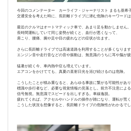
今回のコメンテーター カーライフ・ジャーナリスト まるも亜希
交通安全を考えた時に、長距離ドライブに潜む危険のキーワードは
最近のクルマはオートマティック車で、あまり足を動かしません。
長時間運転していて同じ姿勢が続くと、血行が悪くなって、
肩こり、腰痛、腕や足や目の疲れなどの症状が出ます。
さらに長距離ドライブでは高速道路を利用することが多くなります
エンジン音や走行音などの音や振動は、無意識のうちに耳や脳が疲
猛暑が続く今、車内熱中症も増えています。
エアコンをかけてても、真夏の直射日光を浴び続けるのは危険。
こうしたことが積み重なると、あらゆる事故に繋がる可能性があり
標識や歩行者など、必要な視覚情報の見落とし。前方不注意による
信号無視。無意識でスピードを出しすぎる。車線逸脱。
疲れてくれば、アクセルやハンドルの操作が雑になり、運転が荒く
こうした状況を想像すると、長距離ドライブの危険性がわかるでし