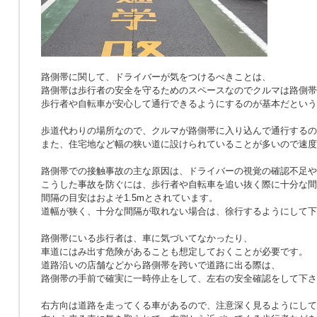
路側帯に関して、ドライバーが気をつけるべきことは、
路側帯は歩行者の安全を守るためのスペースなのでクルマは路側帯
歩行者や自転車が安心して通行できるようにするのが基本だという
歩道代わりの場所なので、クルマが路側帯に入り込んで通行するの
また、住宅地など幅の狭い道に設けられていることが多いので速度
路側帯での接触事故の主な原因は、ドライバーの視覚の確認不足や
こうした事故を防ぐには、歩行者や自転車を追い抜く際に十分な間
間隔の目安はおよそ1.5mとされています。
道幅が狭く、十分な間隔が取れない場合は、徐行するようにして下
路側帯にいる歩行者は、車に気づいてなかったり、
車道にはみ出す危険があることも想定しておくことが必要です。
道路沿いの店舗などから路側帯を跨いで道路に出る際は、
路側帯の手前で確実に一時停止をして、左右の安全確認をして下さ
右方向は道路を走ってくる車があるので、注意深く見るようにして