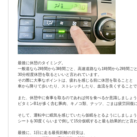
最後に休憩のタイミング。
一般道なら2時間から3時間ごと、高速道路なら1時間から2時間ご
30分程度休憩を取るといいと言われています。
その際に大事なポイントは、疲れを感じる前に休憩を取ることと
車から降りて歩いたり、ストレッチしたり、血流を良くすることで
また、休憩中に食事を取るのであれば何を食べるか意識しましょう
ビタミンB1が多く含む豚肉、キノコ類、ナッツ、ごまは疲労回復
そして、運転中に眠気を感じていたら仮眠をとるようにしましょう
シートを30度くらいまで倒して15分仮眠すると最も効果的だと言
最後に、1日に走る最長距離の目安は、