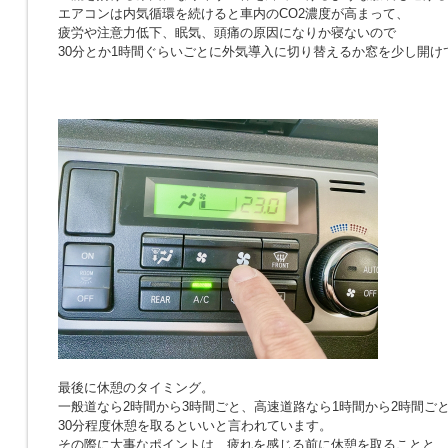
エアコンは内気循環を続けると車内のCO2濃度が高まって、
疲労や注意力低下、眠気、頭痛の原因になりか寝ないので
30分とか1時間ぐらいごとに外気導入に切り替えるか窓を少し開け
最後に休憩のタイミング。
一般道なら2時間から3時間ごと、高速道路なら1時間から2時間ご
30分程度休憩を取るといいと言われています。
その際に大事なポイントは、疲れを感じる前に休憩を取ることと