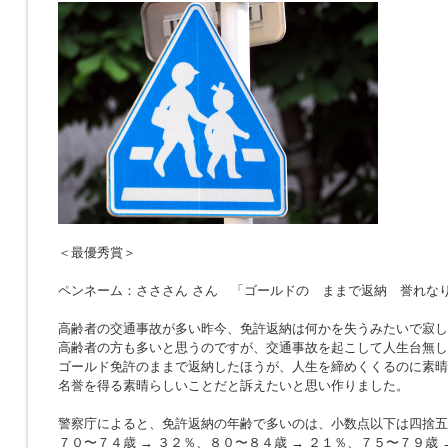
＜最優秀賞＞
ペンネーム：さささん さん 「ゴールドの ままで返納 誉れな
高齢者の交通事故が多い昨今、免許返納は何かを失うみたいで寂し
高齢者の方も多いと思うのですが、交通事故を起こして人生台無し
ゴールド免許のままで返納したほうが、人生を締めくくるのに素晴
名誉を得る素晴らしいことだと訴えたいと思い作りました。
警察庁によると、免許返納の年齢で多いのは、小数点以下は四捨五
７０〜７４歳 → ３２％、８０〜８４歳 → ２１％、７５〜７９歳 