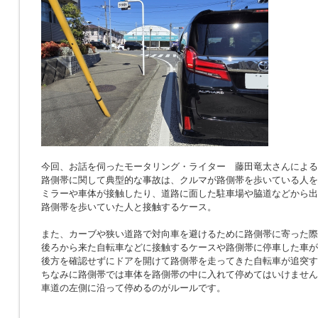
今回、お話を伺ったモータリング・ライター 藤田竜太さんによる
路側帯に関して典型的な事故は、クルマが路側帯を歩いている人を
ミラーや車体が接触したり、道路に面した駐車場や脇道などから出
路側帯を歩いていた人と接触するケース。
また、カーブや狭い道路で対向車を避けるために路側帯に寄った際
後ろから来た自転車などに接触するケースや路側帯に停車した車が
後方を確認せずにドアを開けて路側帯を走ってきた自転車が追突す
ちなみに路側帯では車体を路側帯の中に入れて停めてはいけません
車道の左側に沿って停めるのがルールです。