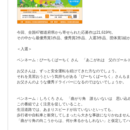
今回、全国47都道府県から寄せられた応募作は21,619句。
その中から最優秀賞1作品、優秀賞2作品、入選3作品、団体賞1組
＜入選＞
ペンネーム：ぴーちくぱーちく さん
「あこがれは 父のゴール
お父さんは、ずっと安全運転を続けてきた方なのでしょう。
それを見習おうという気持ちがある「ぴーちくぱーちく」さんもま
お父さんのような優秀ドライバーになるのではないでしょうか。
ペンネーム：しろくろ さん
「曲がり角 誰もいないは 思い込
この番組でよく注意を促していること。
生活道路では、あまりスピードが出ていないといっても、
歩行者や自転車と衝突してしまったら大きな事故になりかねません
「曲がり角の向こうからは、何か来るかもしれない」と仮定してハ