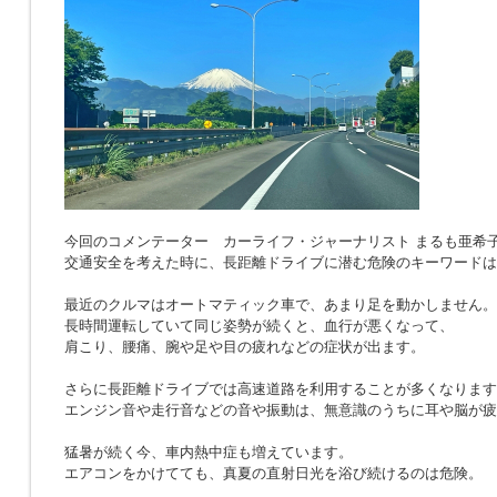
今回のコメンテーター カーライフ・ジャーナリスト まるも亜希
交通安全を考えた時に、長距離ドライブに潜む危険のキーワードは
最近のクルマはオートマティック車で、あまり足を動かしません。
長時間運転していて同じ姿勢が続くと、血行が悪くなって、
肩こり、腰痛、腕や足や目の疲れなどの症状が出ます。
さらに長距離ドライブでは高速道路を利用することが多くなります
エンジン音や走行音などの音や振動は、無意識のうちに耳や脳が疲
猛暑が続く今、車内熱中症も増えています。
エアコンをかけてても、真夏の直射日光を浴び続けるのは危険。