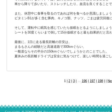
車から降りて歩いたり、ストレッチしたり、血流を良くすることで
また、休憩中に食事を取るのであれば何を食べるか意識しましょう
ビタミンB1が多く含む豚肉、キノコ類、ナッツ、ごまは疲労回復
そして、運転中に眠気を感じていたら仮眠をとるようにしましょう
シートを30度くらいまで倒して15分仮眠すると最も効果的だと言
最後に、1日に走る最長距離の目安は、
まるもさんの経験だと高速道路で300kmぐらい、
一般道ならその半分の150kmぐらいでしょうかとのことでした。
夏休みの長距離ドライブは安全に気をつけて、楽しい時間を過ごし
1 |
2
|
3
| …
196
|
197
|
198
| |
Ne