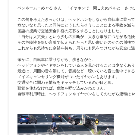
ペンネーム：めぐる さん 「イヤホンで 聞こえぬベルと さけ
この句を考えたきっかけは、ヘッドホンをしながら自転車に乗って
危ないなと思ったと同時にどうしたらそうしことによる事故を減ら
国語の授業で交通安全川柳の応募をすることになりました。
「自分は大丈夫」という少しの油断が、大きな事故につながる危険
その危険性を短い言葉で伝えられたらと思い書いたのがこの川柳で
これからも気持ちに余裕を持ち、周りにも気をつけながら安全に過
確かに、自転車に乗りながら、歩きながら、
ヘッドフォンやイヤホンをしている人を見かけることは少なくあり
最近は、周囲の音を消して、音楽など、聴いている音に集中できる
ノイズキャンセリング機能がついたイヤホンもあります。
交通安全に関わる情報をキャッチしているのが目と耳。
聴覚を使わなければ、危険を呼び込みかねません。
自転車利用時は、ヘッドフォンやイヤホンをしてのながら運転はや