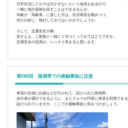
日常生活にクルマは欠かせないという地域もあるので、
一概に免許返納を促すことはできませんが、
年齢が「高齢者」に達した方は、生活環境を鑑みつつ、
何かの折に、検討してみてはいかがでしょうか。
そして、交通安全川柳。
皆さんも、ご家族と一緒に１句つくってみてはどうですか。
交通安全の意識が、いっそう高まると思います。
第590回 路側帯での接触事故に注意
車道の左側に白線などが引かれて、設けられた路側帯。
歩行者が通行できるように、またクルマが円滑に車道を利用できる
設けられていますが、ここでの接触事故に気をつけましょう。