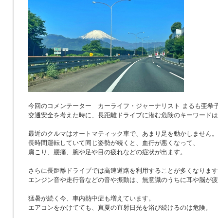
今回のコメンテーター カーライフ・ジャーナリスト まるも亜希
交通安全を考えた時に、長距離ドライブに潜む危険のキーワードは
最近のクルマはオートマティック車で、あまり足を動かしません。
長時間運転していて同じ姿勢が続くと、血行が悪くなって、
肩こり、腰痛、腕や足や目の疲れなどの症状が出ます。
さらに長距離ドライブでは高速道路を利用することが多くなります
エンジン音や走行音などの音や振動は、無意識のうちに耳や脳が疲
猛暑が続く今、車内熱中症も増えています。
エアコンをかけてても、真夏の直射日光を浴び続けるのは危険。