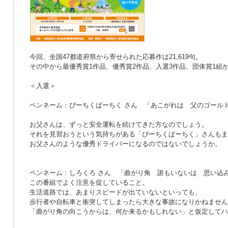
今回、全国47都道府県から寄せられた応募作は21,619句。
その中から最優秀賞1作品、優秀賞2作品、入選3作品、団体賞1組
＜入選＞
ペンネーム：ぴーちくぱーちく さん
「あこがれは 父のゴール
お父さんは、ずっと安全運転を続けてきた方なのでしょう。
それを見習おうという気持ちがある「ぴーちくぱーちく」さんもま
お父さんのような優秀ドライバーになるのではないでしょうか。
ペンネーム：しろくろ さん
「曲がり角 誰もいないは 思い込
この番組でよく注意を促していること。
生活道路では、あまりスピードが出ていないといっても、
歩行者や自転車と衝突してしまったら大きな事故になりかねません
「曲がり角の向こうからは、何か来るかもしれない」と仮定してハ