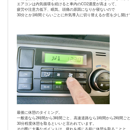
エアコンは内気循環を続けると車内のCO2濃度が高まって、
疲労や注意力低下、眠気、頭痛の原因になりか寝ないので
30分とか1時間ぐらいごとに外気導入に切り替えるか窓を少し開け
最後に休憩のタイミング。
一般道なら2時間から3時間ごと、高速道路なら1時間から2時間ご
30分程度休憩を取るといいと言われています。
その際に大事なポイントは、疲れを感じる前に休憩を取ることと