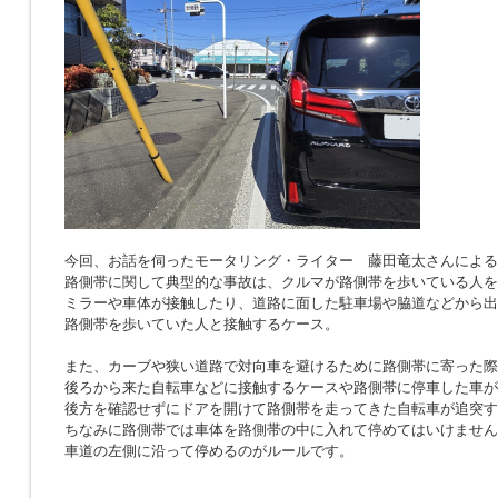
今回、お話を伺ったモータリング・ライター 藤田竜太さんによる
路側帯に関して典型的な事故は、クルマが路側帯を歩いている人を
ミラーや車体が接触したり、道路に面した駐車場や脇道などから出
路側帯を歩いていた人と接触するケース。
また、カーブや狭い道路で対向車を避けるために路側帯に寄った際
後ろから来た自転車などに接触するケースや路側帯に停車した車が
後方を確認せずにドアを開けて路側帯を走ってきた自転車が追突す
ちなみに路側帯では車体を路側帯の中に入れて停めてはいけません
車道の左側に沿って停めるのがルールです。