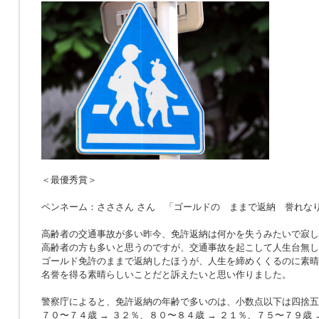
＜最優秀賞＞
ペンネーム：さささん さん 「ゴールドの ままで返納 誉れな
高齢者の交通事故が多い昨今、免許返納は何かを失うみたいで寂し
高齢者の方も多いと思うのですが、交通事故を起こして人生台無し
ゴールド免許のままで返納したほうが、人生を締めくくるのに素晴
名誉を得る素晴らしいことだと訴えたいと思い作りました。
警察庁によると、免許返納の年齢で多いのは、小数点以下は四捨五
７０〜７４歳 → ３２％、８０〜８４歳 → ２１％、７５〜７９歳 