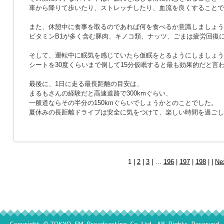
車から降りて歩いたり、ストレッチしたり、血流を良くすることで
また、休憩中に食事を取るのであれば何を食べるか意識しましょう
ビタミンB1が多く含む豚肉、キノコ類、ナッツ、ごまは疲労回復
そして、運転中に眠気を感じていたら仮眠をとるようにしましょう
シートを30度くらいまで倒して15分仮眠すると最も効果的だと言
最後に、1日に走る最長距離の目安は、
まるもさんの経験だと高速道路で300kmぐらい、
一般道ならその半分の150kmぐらいでしょうかとのことでした。
夏休みの長距離ドライブは安全に気をつけて、楽しい時間を過ごし
1 |
2
|
3
| …
196
|
197
|
198
| |
Ne