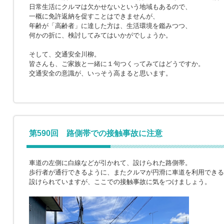
日常生活にクルマは欠かせないという地域もあるので、
一概に免許返納を促すことはできませんが、
年齢が「高齢者」に達した方は、生活環境を鑑みつつ、
何かの折に、検討してみてはいかがでしょうか。
そして、交通安全川柳。
皆さんも、ご家族と一緒に１句つくってみてはどうですか。
交通安全の意識が、いっそう高まると思います。
第590回 路側帯での接触事故に注意
車道の左側に白線などが引かれて、設けられた路側帯。
歩行者が通行できるように、またクルマが円滑に車道を利用できる
設けられていますが、ここでの接触事故に気をつけましょう。