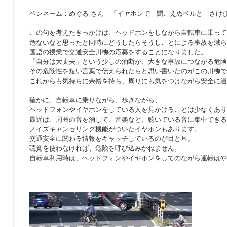
ペンネーム：めぐる さん 「イヤホンで 聞こえぬベルと さけ
この句を考えたきっかけは、ヘッドホンをしながら自転車に乗って
危ないなと思ったと同時にどうしたらそうしことによる事故を減ら
国語の授業で交通安全川柳の応募をすることになりました。
「自分は大丈夫」という少しの油断が、大きな事故につながる危険
その危険性を短い言葉で伝えられたらと思い書いたのがこの川柳で
これからも気持ちに余裕を持ち、周りにも気をつけながら安全に過
確かに、自転車に乗りながら、歩きながら、
ヘッドフォンやイヤホンをしている人を見かけることは少なくあり
最近は、周囲の音を消して、音楽など、聴いている音に集中できる
ノイズキャンセリング機能がついたイヤホンもあります。
交通安全に関わる情報をキャッチしているのが目と耳。
聴覚を使わなければ、危険を呼び込みかねません。
自転車利用時は、ヘッドフォンやイヤホンをしてのながら運転はや