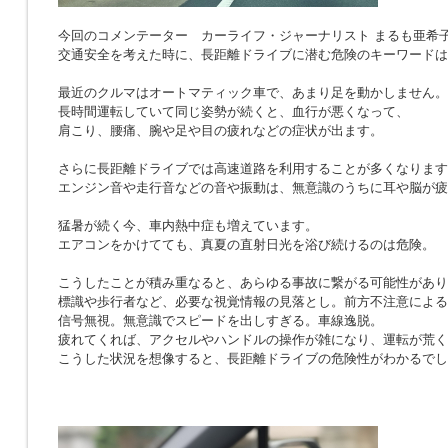
今回のコメンテーター カーライフ・ジャーナリスト まるも亜希
交通安全を考えた時に、長距離ドライブに潜む危険のキーワードは
最近のクルマはオートマティック車で、あまり足を動かしません。
長時間運転していて同じ姿勢が続くと、血行が悪くなって、
肩こり、腰痛、腕や足や目の疲れなどの症状が出ます。
さらに長距離ドライブでは高速道路を利用することが多くなります
エンジン音や走行音などの音や振動は、無意識のうちに耳や脳が疲
猛暑が続く今、車内熱中症も増えています。
エアコンをかけてても、真夏の直射日光を浴び続けるのは危険。
こうしたことが積み重なると、あらゆる事故に繋がる可能性があり
標識や歩行者など、必要な視覚情報の見落とし。前方不注意による
信号無視。無意識でスピードを出しすぎる。車線逸脱。
疲れてくれば、アクセルやハンドルの操作が雑になり、運転が荒く
こうした状況を想像すると、長距離ドライブの危険性がわかるでし