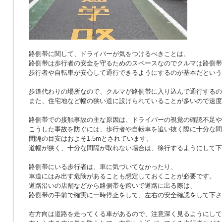
路側帯に関して、ドライバーが気をつけるべきことは、
路側帯は歩行者の安全を守るためのスペースなのでクルマは路側帯
歩行者や自転車が安心して通行できるようにするのが基本だという
歩道代わりの場所なので、クルマが路側帯に入り込んで通行するの
また、住宅地など幅の狭い道に設けられていることが多いので速度
路側帯での接触事故の主な原因は、ドライバーの視覚の確認不足や
こうした事故を防ぐには、歩行者や自転車を追い抜く際に十分な間
間隔の目安はおよそ1.5mとされています。
道幅が狭く、十分な間隔が取れない場合は、徐行するようにして下
路側帯にいる歩行者は、車に気づいてなかったり、
車道にはみ出す危険があることも想定しておくことが必要です。
道路沿いの店舗などから路側帯を跨いで道路に出る際は、
路側帯の手前で確実に一時停止をして、左右の安全確認をして下さ
右方向は道路を走ってくる車があるので、注意深く見るようにして