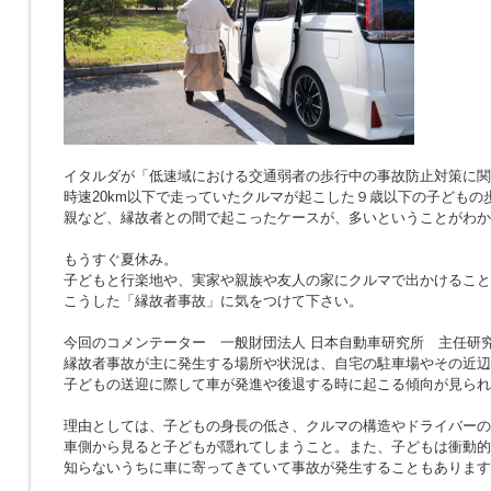
イタルダが「低速域における交通弱者の歩行中の事故防止対策に関
時速20km以下で走っていたクルマが起こした９歳以下の子どもの
親など、縁故者との間で起こったケースが、多いということがわか
もうすぐ夏休み。
子どもと行楽地や、実家や親族や友人の家にクルマで出かけること
こうした「縁故者事故」に気をつけて下さい。
今回のコメンテーター 一般財団法人 日本自動車研究所 主任研究
縁故者事故が主に発生する場所や状況は、自宅の駐車場やその近辺
子どもの送迎に際して車が発進や後退する時に起こる傾向が見られ
理由としては、子どもの身長の低さ、クルマの構造やドライバーの
車側から見ると子どもが隠れてしまうこと。また、子どもは衝動的
知らないうちに車に寄ってきていて事故が発生することもあります