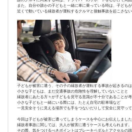
また、自分や誰かの子どもと一緒に車に乗っている時は、子どもが
近くで動いている縁故者が運転するクルマと接触事故を起こさない
子どもが被害に遭う、その子の縁故者が運転する事故が起きるのは
小さな子どもは、まだ交通事故の危険性を理解していないことと
縁故者にあたる方々が子どもを見守る意識が不十分であることが考
小さな子どもと一緒にいる際には、たとえ自宅の駐車場など
一見安全そうに見える場所でも手をつないだりして安全に見守って
今回は子どもが被害に遭ってしまうケースを中心にお伝えしました
縁故者事故に関しては、大人が被害に遭うケースも考えられます。
その際、気をつけるべきポイントはブレーキペダルとアクセルの踏