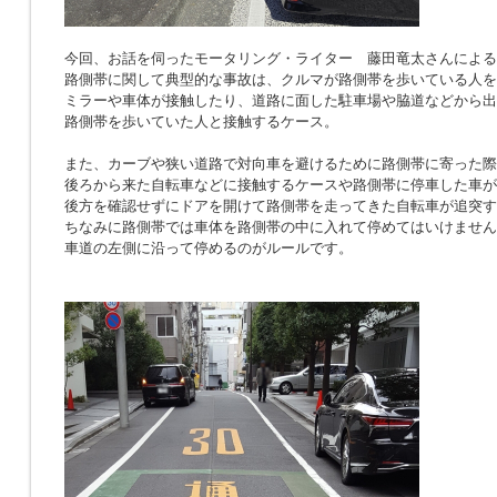
今回、お話を伺ったモータリング・ライター 藤田竜太さんによる
路側帯に関して典型的な事故は、クルマが路側帯を歩いている人を
ミラーや車体が接触したり、道路に面した駐車場や脇道などから出
路側帯を歩いていた人と接触するケース。
また、カーブや狭い道路で対向車を避けるために路側帯に寄った際
後ろから来た自転車などに接触するケースや路側帯に停車した車が
後方を確認せずにドアを開けて路側帯を走ってきた自転車が追突す
ちなみに路側帯では車体を路側帯の中に入れて停めてはいけません
車道の左側に沿って停めるのがルールです。