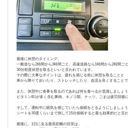
最後に休憩のタイミング。
一般道なら2時間から3時間ごと、高速道路なら1時間から2時間ご
30分程度休憩を取るといいと言われています。
その際に大事なポイントは、疲れを感じる前に休憩を取ることと
車から降りて歩いたり、ストレッチしたり、血流を良くすることで
また、休憩中に食事を取るのであれば何を食べるか意識しましょう
ビタミンB1が多く含む豚肉、キノコ類、ナッツ、ごまは疲労回復
そして、運転中に眠気を感じていたら仮眠をとるようにしましょう
シートを30度くらいまで倒して15分仮眠すると最も効果的だと言
最後に、1日に走る最長距離の目安は、