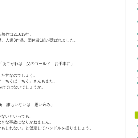
作は21,619句。
品、入選3作品、団体賞1組が選ばれました。
「あこがれは 父のゴールド お手本に」
きた方なのでしょう。
ぴーちくぱーちく」さんもまた、
るのではないでしょうか。
角 誰もいないは 思い込み」
。
いないといっても、
大きな事故になりかねません。
かもしれない」と仮定してハンドルを握りましょう。