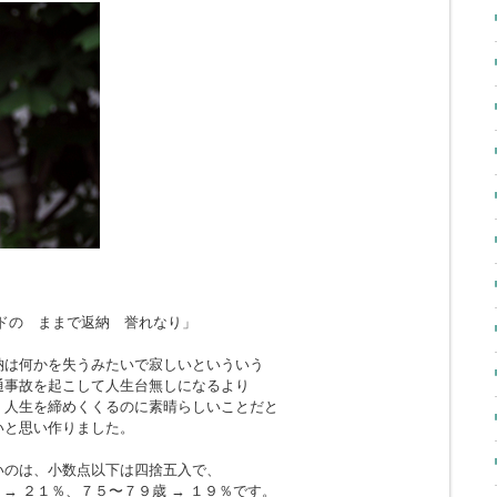
ドの ままで返納 誉れなり」
納は何かを失うみたいで寂しいといういう
通事故を起こして人生台無しになるより
、人生を締めくくるのに素晴らしいことだと
いと思い作りました。
いのは、小数点以下は四捨五入で、
 → ２１％、７５〜７９歳 → １９％です。