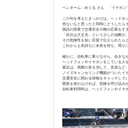
ペンネーム：めぐる さん 「イヤホン
この句を考えたきっかけは、ヘッドホ
危ないなと思ったと同時にどうしたら
国語の授業で交通安全川柳の応募をす
「自分は大丈夫」という少しの油断が
その危険性を短い言葉で伝えられたら
これからも気持ちに余裕を持ち、周り
確かに、自転車に乗りながら、歩きな
ヘッドフォンやイヤホンをしている人
最近は、周囲の音を消して、音楽など
ノイズキャンセリング機能がついたイ
交通安全に関わる情報をキャッチして
聴覚を使わなければ、危険を呼び込み
自転車利用時は、ヘッドフォンやイヤ