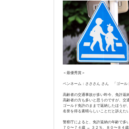
＜最優秀賞＞
ペンネーム：さささん さん 「ゴール
高齢者の交通事故が多い昨今、免許返
高齢者の方も多いと思うのですが、交
ゴールド免許のままで返納したほうが
名誉を得る素晴らしいことだと訴えた
警察庁によると、免許返納の年齢で多
７０〜７４歳 → ３２％、８０〜８４歳