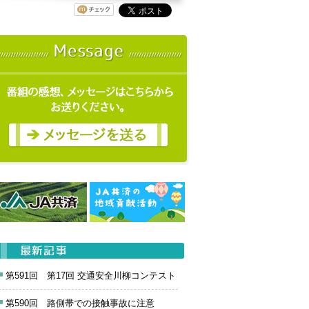
第591回 第17回 交通安全川柳コンテスト
第590回 路側帯での接触事故に注意