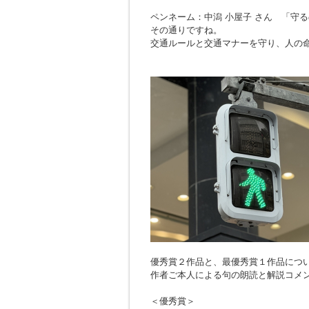
ペンネーム：中潟 小屋子 さん 「
守る
その通りですね。
交通ルールと交通マナーを守り、人の
優秀賞２作品と、最優秀賞１作品につ
作者ご本人による句の朗読と解説コメ
＜優秀賞＞