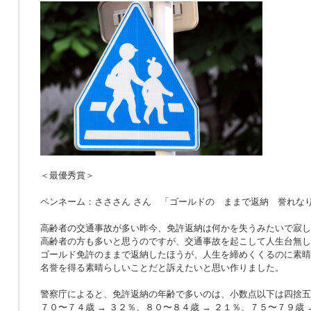
＜最優秀賞＞
ペンネーム：さささん さん 「ゴールドの ままで返納 誉れな
高齢者の交通事故が多い昨今、免許返納は何かを失うみたいで寂し
高齢者の方も多いと思うのですが、交通事故を起こして人生台無し
ゴールド免許のままで返納したほうが、人生を締めくくるのに素晴
名誉を得る素晴らしいことだと訴えたいと思い作りました。
警察庁によると、免許返納の年齢で多いのは、小数点以下は四捨五
７０〜７４歳 → ３２％、８０〜８４歳 → ２１％、７５〜７９歳 