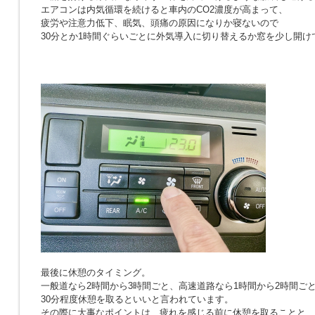
エアコンは内気循環を続けると車内のCO2濃度が高まって、
疲労や注意力低下、眠気、頭痛の原因になりか寝ないので
30分とか1時間ぐらいごとに外気導入に切り替えるか窓を少し開け
最後に休憩のタイミング。
一般道なら2時間から3時間ごと、高速道路なら1時間から2時間ご
30分程度休憩を取るといいと言われています。
その際に大事なポイントは、疲れを感じる前に休憩を取ることと