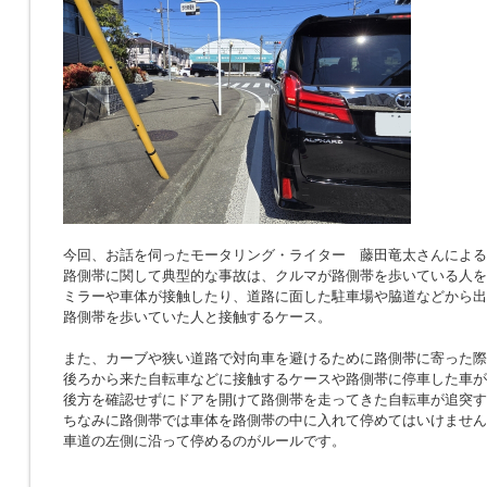
今回、お話を伺ったモータリング・ライター 藤田竜太さんによる
路側帯に関して典型的な事故は、クルマが路側帯を歩いている人を
ミラーや車体が接触したり、道路に面した駐車場や脇道などから出
路側帯を歩いていた人と接触するケース。
また、カーブや狭い道路で対向車を避けるために路側帯に寄った際
後ろから来た自転車などに接触するケースや路側帯に停車した車が
後方を確認せずにドアを開けて路側帯を走ってきた自転車が追突す
ちなみに路側帯では車体を路側帯の中に入れて停めてはいけません
車道の左側に沿って停めるのがルールです。