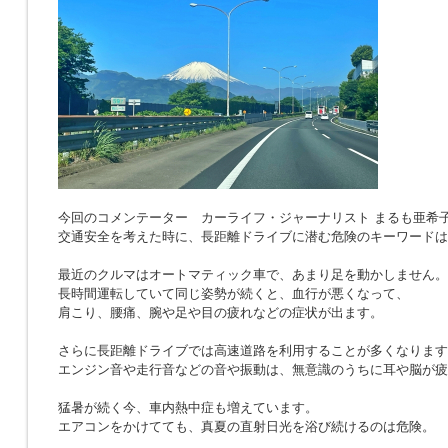
今回のコメンテーター カーライフ・ジャーナリスト まるも亜希
交通安全を考えた時に、長距離ドライブに潜む危険のキーワードは
最近のクルマはオートマティック車で、あまり足を動かしません。
長時間運転していて同じ姿勢が続くと、血行が悪くなって、
肩こり、腰痛、腕や足や目の疲れなどの症状が出ます。
さらに長距離ドライブでは高速道路を利用することが多くなります
エンジン音や走行音などの音や振動は、無意識のうちに耳や脳が疲
猛暑が続く今、車内熱中症も増えています。
エアコンをかけてても、真夏の直射日光を浴び続けるのは危険。