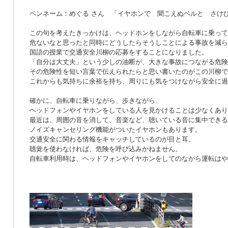
ペンネーム：めぐる さん 「イヤホンで 聞こえぬベルと さけ
この句を考えたきっかけは、ヘッドホンをしながら自転車に乗って
危ないなと思ったと同時にどうしたらそうしことによる事故を減ら
国語の授業で交通安全川柳の応募をすることになりました。
「自分は大丈夫」という少しの油断が、大きな事故につながる危険
その危険性を短い言葉で伝えられたらと思い書いたのがこの川柳で
これからも気持ちに余裕を持ち、周りにも気をつけながら安全に過
確かに、自転車に乗りながら、歩きながら、
ヘッドフォンやイヤホンをしている人を見かけることは少なくあり
最近は、周囲の音を消して、音楽など、聴いている音に集中できる
ノイズキャンセリング機能がついたイヤホンもあります。
交通安全に関わる情報をキャッチしているのが目と耳。
聴覚を使わなければ、危険を呼び込みかねません。
自転車利用時は、ヘッドフォンやイヤホンをしてのながら運転はや