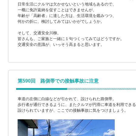
日常生活にクルマは欠かせないという地域もあるので、
一概に免許返納を促すことはできませんが、
年齢が「高齢者」に達した方は、生活環境を鑑みつつ、
何かの折に、検討してみてはいかがでしょうか。
そして、交通安全川柳。
皆さんも、ご家族と一緒に１句つくってみてはどうですか。
交通安全の意識が、いっそう高まると思います。
第590回 路側帯での接触事故に注意
車道の左側に白線などが引かれて、設けられた路側帯。
歩行者が通行できるように、またクルマが円滑に車道を利用できる
設けられていますが、ここでの接触事故に気をつけましょう。