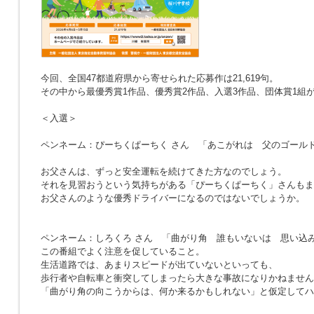
今回、全国47都道府県から寄せられた応募作は21,619句。
その中から最優秀賞1作品、優秀賞2作品、入選3作品、団体賞1組
＜入選＞
ペンネーム：ぴーちくぱーちく さん
「あこがれは 父のゴール
お父さんは、ずっと安全運転を続けてきた方なのでしょう。
それを見習おうという気持ちがある「ぴーちくぱーちく」さんもま
お父さんのような優秀ドライバーになるのではないでしょうか。
ペンネーム：しろくろ さん
「曲がり角 誰もいないは 思い込
この番組でよく注意を促していること。
生活道路では、あまりスピードが出ていないといっても、
歩行者や自転車と衝突してしまったら大きな事故になりかねません
「曲がり角の向こうからは、何か来るかもしれない」と仮定してハ