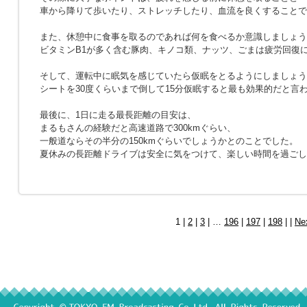
車から降りて歩いたり、ストレッチしたり、血流を良くすることで
また、休憩中に食事を取るのであれば何を食べるか意識しましょう
ビタミンB1が多く含む豚肉、キノコ類、ナッツ、ごまは疲労回復
そして、運転中に眠気を感じていたら仮眠をとるようにしましょう
シートを30度くらいまで倒して15分仮眠すると最も効果的だと言
最後に、1日に走る最長距離の目安は、
まるもさんの経験だと高速道路で300kmぐらい、
一般道ならその半分の150kmぐらいでしょうかとのことでした。
夏休みの長距離ドライブは安全に気をつけて、楽しい時間を過ごし
1 |
2
|
3
| …
196
|
197
|
198
| |
Ne