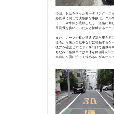
今回、お話を伺ったモータリング・ラ
路側帯に関して典型的な事故は、クル
ミラーや車体が接触したり、道路に面
路側帯を歩いていた人と接触するケー
また、カーブや狭い道路で対向車を避
後ろから来た自転車などに接触するケ
後方を確認せずにドアを開けて路側帯
ちなみに路側帯では車体を路側帯の中
車道の左側に沿って停めるのがルール