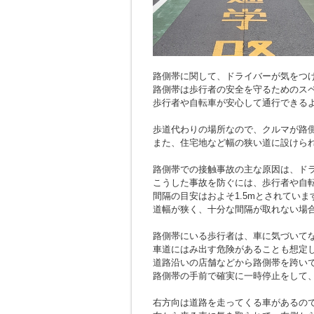
路側帯に関して、ドライバーが気をつ
路側帯は歩行者の安全を守るためのス
歩行者や自転車が安心して通行できる
歩道代わりの場所なので、クルマが路
また、住宅地など幅の狭い道に設けら
路側帯での接触事故の主な原因は、ド
こうした事故を防ぐには、歩行者や自
間隔の目安はおよそ1.5mとされていま
道幅が狭く、十分な間隔が取れない場
路側帯にいる歩行者は、車に気づいて
車道にはみ出す危険があることも想定
道路沿いの店舗などから路側帯を跨い
路側帯の手前で確実に一時停止をして
右方向は道路を走ってくる車があるの