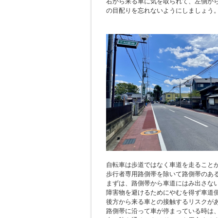
右から来る車に気を取られて、左側か
の目配りを忘れないようにしましょう
自転車は歩道ではなく車道を走ること
歩行者専用路側帯を除いて路側帯のあ
まずは、路側帯から車道にはみ出さな
障害物を避けるためにやむを得ず車道
後方から来る車との接触するリスクが
路側帯に沿って車が停まっている時は