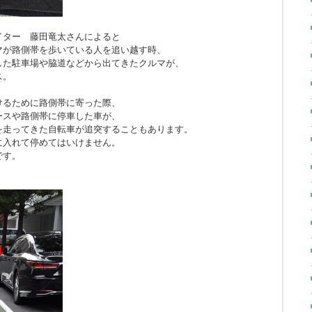
イター 藤田竜太さんによると
マが路側帯を歩いている人を追い越す時、
した駐車場や脇道などから出てきたクルマが、
ス。
けるために路側帯に寄った際、
ースや路側帯に停車した車が、
を走ってきた自転車が追突することもあります。
に入れて停めてはいけません。
です。