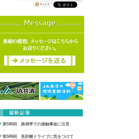
第590回 路側帯での接触事故に注意
第589回 長距離ドライブに気をつけて