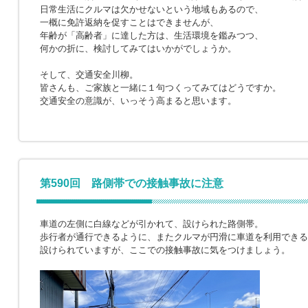
日常生活にクルマは欠かせないという地域もあるので、
一概に免許返納を促すことはできませんが、
年齢が「高齢者」に達した方は、生活環境を鑑みつつ、
何かの折に、検討してみてはいかがでしょうか。
そして、交通安全川柳。
皆さんも、ご家族と一緒に１句つくってみてはどうですか。
交通安全の意識が、いっそう高まると思います。
第590回 路側帯での接触事故に注意
車道の左側に白線などが引かれて、設けられた路側帯。
歩行者が通行できるように、またクルマが円滑に車道を利用できる
設けられていますが、ここでの接触事故に気をつけましょう。