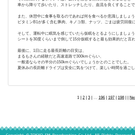
車から降りて歩いたり、ストレッチしたり、血流を良くすることで
また、休憩中に食事を取るのであれば何を食べるか意識しましょう
ビタミンB1が多く含む豚肉、キノコ類、ナッツ、ごまは疲労回復
そして、運転中に眠気を感じていたら仮眠をとるようにしましょう
シートを30度くらいまで倒して15分仮眠すると最も効果的だと言
最後に、1日に走る最長距離の目安は、
まるもさんの経験だと高速道路で300kmぐらい、
一般道ならその半分の150kmぐらいでしょうかとのことでした。
夏休みの長距離ドライブは安全に気をつけて、楽しい時間を過ごし
1 |
2
|
3
| …
196
|
197
|
198
| |
Ne