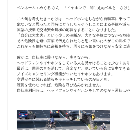
ペンネーム：めぐる さん 「イヤホンで 聞こえぬベルと さけ
この句を考えたきっかけは、ヘッドホンをしながら自転車に乗って
危ないなと思ったと同時にどうしたらそうしことによる事故を減ら
国語の授業で交通安全川柳の応募をすることになりました。
「自分は大丈夫」という少しの油断が、大きな事故につながる危険
その危険性を短い言葉で伝えられたらと思い書いたのがこの川柳で
これからも気持ちに余裕を持ち、周りにも気をつけながら安全に過
確かに、自転車に乗りながら、歩きながら、
ヘッドフォンやイヤホンをしている人を見かけることは少なくあり
最近は、周囲の音を消して、音楽など、聴いている音に集中できる
ノイズキャンセリング機能がついたイヤホンもあります。
交通安全に関わる情報をキャッチしているのが目と耳。
聴覚を使わなければ、危険を呼び込みかねません。
自転車利用時は、ヘッドフォンやイヤホンをしてのながら運転はや