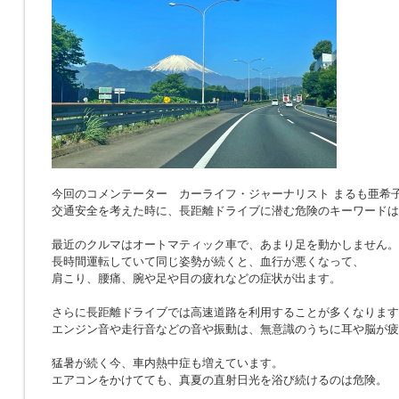
今回のコメンテーター カーライフ・ジャーナリスト まるも亜希
交通安全を考えた時に、長距離ドライブに潜む危険のキーワードは
最近のクルマはオートマティック車で、あまり足を動かしません。
長時間運転していて同じ姿勢が続くと、血行が悪くなって、
肩こり、腰痛、腕や足や目の疲れなどの症状が出ます。
さらに長距離ドライブでは高速道路を利用することが多くなります
エンジン音や走行音などの音や振動は、無意識のうちに耳や脳が疲
猛暑が続く今、車内熱中症も増えています。
エアコンをかけてても、真夏の直射日光を浴び続けるのは危険。