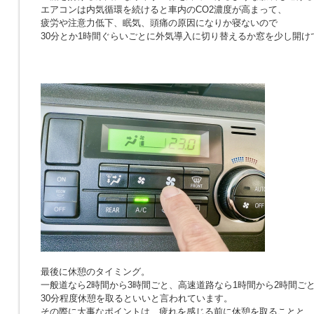
エアコンは内気循環を続けると車内のCO2濃度が高まって、
疲労や注意力低下、眠気、頭痛の原因になりか寝ないので
30分とか1時間ぐらいごとに外気導入に切り替えるか窓を少し開け
最後に休憩のタイミング。
一般道なら2時間から3時間ごと、高速道路なら1時間から2時間ご
30分程度休憩を取るといいと言われています。
その際に大事なポイントは、疲れを感じる前に休憩を取ることと