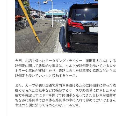
今回、お話を伺ったモータリング・ライター 藤田竜太さんによる
路側帯に関して典型的な事故は、クルマが路側帯を歩いている人を
ミラーや車体が接触したり、道路に面した駐車場や脇道などから出
路側帯を歩いていた人と接触するケース。
また、カーブや狭い道路で対向車を避けるために路側帯に寄った際
後ろから来た自転車などに接触するケースや路側帯に停車した車が
後方を確認せずにドアを開けて路側帯を走ってきた自転車が追突す
ちなみに路側帯では車体を路側帯の中に入れて停めてはいけません
車道の左側に沿って停めるのがルールです。