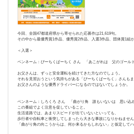
今回、全国47都道府県から寄せられた応募作は21,619句。
その中から最優秀賞1作品、優秀賞2作品、入選3作品、団体賞1組
＜入選＞
ペンネーム：ぴーちくぱーちく さん
「あこがれは 父のゴール
お父さんは、ずっと安全運転を続けてきた方なのでしょう。
それを見習おうという気持ちがある「ぴーちくぱーちく」さんもま
お父さんのような優秀ドライバーになるのではないでしょうか。
ペンネーム：しろくろ さん
「曲がり角 誰もいないは 思い込
この番組でよく注意を促していること。
生活道路では、あまりスピードが出ていないといっても、
歩行者や自転車と衝突してしまったら大きな事故になりかねません
「曲がり角の向こうからは、何か来るかもしれない」と仮定してハ