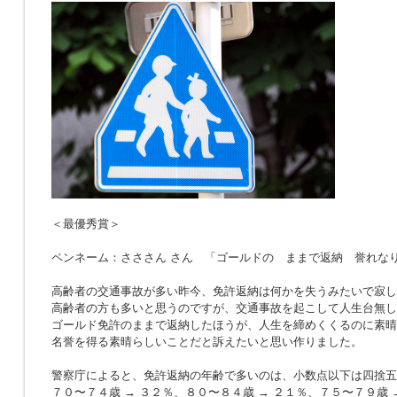
＜最優秀賞＞
ペンネーム：さささん さん 「ゴールドの ままで返納 誉れな
高齢者の交通事故が多い昨今、免許返納は何かを失うみたいで寂し
高齢者の方も多いと思うのですが、交通事故を起こして人生台無し
ゴールド免許のままで返納したほうが、人生を締めくくるのに素晴
名誉を得る素晴らしいことだと訴えたいと思い作りました。
警察庁によると、免許返納の年齢で多いのは、小数点以下は四捨五
７０〜７４歳 → ３２％、８０〜８４歳 → ２１％、７５〜７９歳 