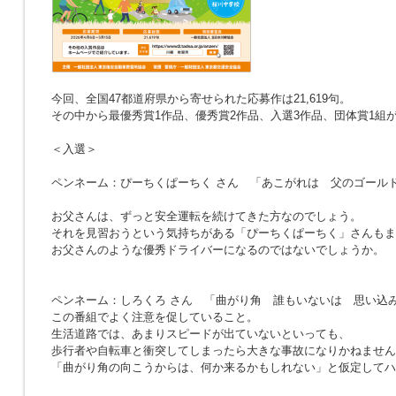
今回、全国47都道府県から寄せられた応募作は21,619句。
その中から最優秀賞1作品、優秀賞2作品、入選3作品、団体賞1組
＜入選＞
ペンネーム：ぴーちくぱーちく さん
「あこがれは 父のゴール
お父さんは、ずっと安全運転を続けてきた方なのでしょう。
それを見習おうという気持ちがある「ぴーちくぱーちく」さんもま
お父さんのような優秀ドライバーになるのではないでしょうか。
ペンネーム：しろくろ さん
「曲がり角 誰もいないは 思い込
この番組でよく注意を促していること。
生活道路では、あまりスピードが出ていないといっても、
歩行者や自転車と衝突してしまったら大きな事故になりかねません
「曲がり角の向こうからは、何か来るかもしれない」と仮定してハ