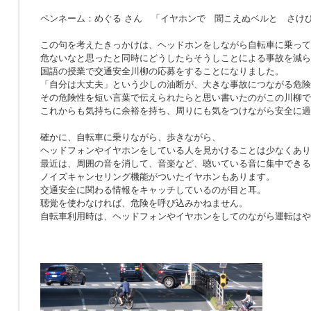
ペンネーム：めぐる さん 「イヤホンで 聞こえぬベルと さけ
この句を考えたきっかけは、ヘッドホンをしながら自転車に乗って
危ないなと思ったと同時にどうしたらそうしことによる事故を減ら
国語の授業で交通安全川柳の応募をすることになりました。
「自分は大丈夫」という少しの油断が、大きな事故につながる危険
その危険性を短い言葉で伝えられたらと思い書いたのがこの川柳で
これからも気持ちに余裕を持ち、周りにも気をつけながら安全に過
確かに、自転車に乗りながら、歩きながら、
ヘッドフォンやイヤホンをしている人を見かけることは少なくあり
最近は、周囲の音を消して、音楽など、聴いている音に集中できる
ノイズキャンセリング機能がついたイヤホンもあります。
交通安全に関わる情報をキャッチしているのが目と耳。
聴覚を使わなければ、危険を呼び込みかねません。
自転車利用時は、ヘッドフォンやイヤホンをしてのながら運転はや