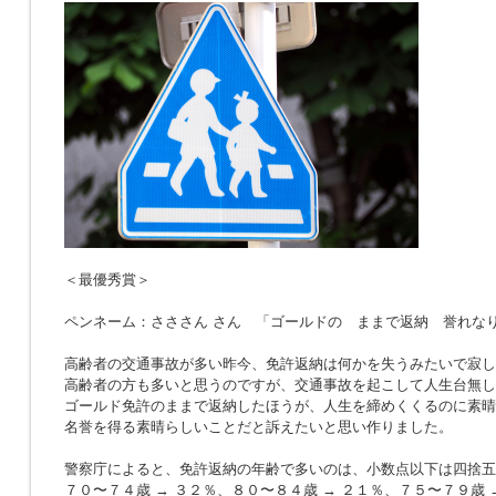
＜最優秀賞＞
ペンネーム：さささん さん 「ゴールドの ままで返納 誉れな
高齢者の交通事故が多い昨今、免許返納は何かを失うみたいで寂し
高齢者の方も多いと思うのですが、交通事故を起こして人生台無し
ゴールド免許のままで返納したほうが、人生を締めくくるのに素晴
名誉を得る素晴らしいことだと訴えたいと思い作りました。
警察庁によると、免許返納の年齢で多いのは、小数点以下は四捨五
７０〜７４歳 → ３２％、８０〜８４歳 → ２１％、７５〜７９歳 