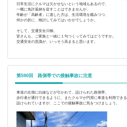
日常生活にクルマは欠かせないという地域もあるので、
一概に免許返納を促すことはできませんが、
年齢が「高齢者」に達した方は、生活環境を鑑みつつ、
何かの折に、検討してみてはいかがでしょうか。
そして、交通安全川柳。
皆さんも、ご家族と一緒に１句つくってみてはどうですか。
交通安全の意識が、いっそう高まると思います。
第590回 路側帯での接触事故に注意
車道の左側に白線などが引かれて、設けられた路側帯。
歩行者が通行できるように、またクルマが円滑に車道を利用できる
設けられていますが、ここでの接触事故に気をつけましょう。