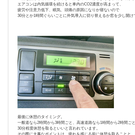
エアコンは内気循環を続けると車内のCO2濃度が高まって、
疲労や注意力低下、眠気、頭痛の原因になりか寝ないので
30分とか1時間ぐらいごとに外気導入に切り替えるか窓を少し開け
最後に休憩のタイミング。
一般道なら2時間から3時間ごと、高速道路なら1時間から2時間ご
30分程度休憩を取るといいと言われています。
その際に大事なポイントは、疲れを感じる前に休憩を取ることと