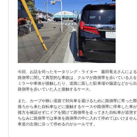
今回、お話を伺ったモータリング・ライター 藤田竜太さんによる
路側帯に関して典型的な事故は、クルマが路側帯を歩いている人を
ミラーや車体が接触したり、道路に面した駐車場や脇道などから出
路側帯を歩いていた人と接触するケース。
また、カーブや狭い道路で対向車を避けるために路側帯に寄った際
後ろから来た自転車などに接触するケースや路側帯に停車した車が
後方を確認せずにドアを開けて路側帯を走ってきた自転車が追突す
ちなみに路側帯では車体を路側帯の中に入れて停めてはいけません
車道の左側に沿って停めるのがルールです。