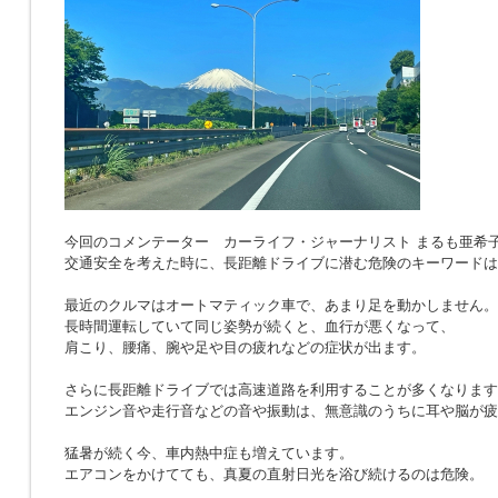
今回のコメンテーター カーライフ・ジャーナリスト まるも亜希
交通安全を考えた時に、長距離ドライブに潜む危険のキーワードは
最近のクルマはオートマティック車で、あまり足を動かしません。
長時間運転していて同じ姿勢が続くと、血行が悪くなって、
肩こり、腰痛、腕や足や目の疲れなどの症状が出ます。
さらに長距離ドライブでは高速道路を利用することが多くなります
エンジン音や走行音などの音や振動は、無意識のうちに耳や脳が疲
猛暑が続く今、車内熱中症も増えています。
エアコンをかけてても、真夏の直射日光を浴び続けるのは危険。