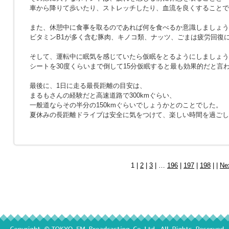
車から降りて歩いたり、ストレッチしたり、血流を良くすることで
また、休憩中に食事を取るのであれば何を食べるか意識しましょう
ビタミンB1が多く含む豚肉、キノコ類、ナッツ、ごまは疲労回復
そして、運転中に眠気を感じていたら仮眠をとるようにしましょう
シートを30度くらいまで倒して15分仮眠すると最も効果的だと言
最後に、1日に走る最長距離の目安は、
まるもさんの経験だと高速道路で300kmぐらい、
一般道ならその半分の150kmぐらいでしょうかとのことでした。
夏休みの長距離ドライブは安全に気をつけて、楽しい時間を過ごし
1 |
2
|
3
| …
196
|
197
|
198
| |
Ne