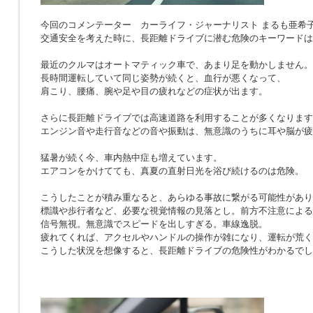
今回のコメンテーター カーライフ・ジャーナリスト まるも亜希
交通安全を考えた時に、長距離ドライブに潜む危険のキーワードは
最近のクルマはオートマティック車で、あまり足を動かしません。
長時間運転していて同じ姿勢が続くと、血行が悪くなって、
肩こり、腰痛、腕や足や目の疲れなどの症状が出ます。
さらに長距離ドライブでは高速道路を利用することが多くなります
エンジン音や走行音などの音や振動は、無意識のうちに耳や脳が疲
猛暑が続く今、車内熱中症も増えています。
エアコンをかけてても、真夏の直射日光を浴び続けるのは危険。
こうしたことが積み重なると、あらゆる事故に繋がる可能性があり
標識や歩行者など、必要な視覚情報の見落とし。前方不注意による
信号無視。無意識でスピードを出しすぎる。車線逸脱。
疲れてくれば、アクセルやハンドルの操作が雑になり、運転が荒く
こうした状況を想像すると、長距離ドライブの危険性がわかるでし