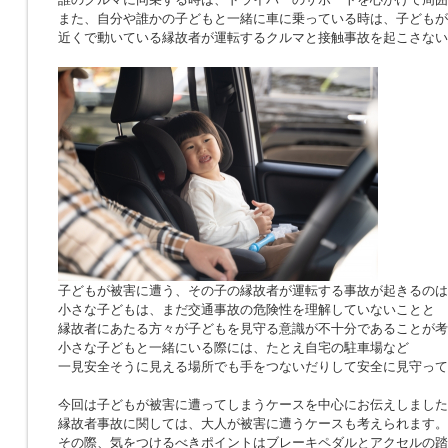
また、自分や誰かの子どもと一緒に車に乗っている時は、子どもが
近くで動いている縁故者が運転するクルマと接触事故を起こさない
子どもが被害に遭う、その子の縁故者が運転する事故が起きるのは
小さな子どもは、まだ交通事故の危険性を理解していないことと
縁故者にあたる方々が子どもを見守る意識が不十分であることが考
小さな子どもと一緒にいる際には、たとえ自宅の駐車場など
一見安全そうに見える場所でも手をつないだりして安全に見守って
今回は子どもが被害に遭ってしまうケースを中心にお伝えしました
縁故者事故に関しては、大人が被害に遭うケースも考えられます。
その際、気をつけるべきポイントはブレーキペダルとアクセルの踏