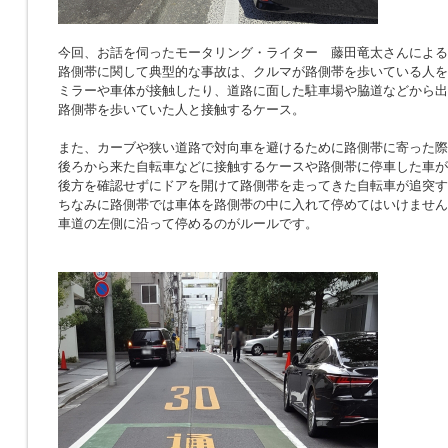
今回、お話を伺ったモータリング・ライター 藤田竜太さんによる
路側帯に関して典型的な事故は、クルマが路側帯を歩いている人を
ミラーや車体が接触したり、道路に面した駐車場や脇道などから出
路側帯を歩いていた人と接触するケース。
また、カーブや狭い道路で対向車を避けるために路側帯に寄った際
後ろから来た自転車などに接触するケースや路側帯に停車した車が
後方を確認せずにドアを開けて路側帯を走ってきた自転車が追突す
ちなみに路側帯では車体を路側帯の中に入れて停めてはいけません
車道の左側に沿って停めるのがルールです。