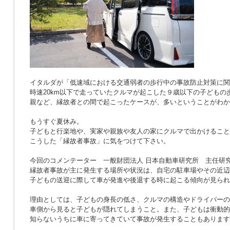
イタルダが「低速域における交通弱者の歩行中の事故防止対策に関
時速20km以下で走っていたクルマが起こした９歳以下の子どもの
親など、縁故者との間で起こったケースが、多いということがわか
もうすぐ夏休み。
子どもと行楽地や、実家や親族や友人の家にクルマで出かけること
こうした「縁故者事故」に気をつけて下さい。
今回のコメンテーター 一般財団法人 日本自動車研究所 主任研究
縁故者事故が主に発生する場所や状況は、自宅の駐車場やその近辺
子どもの送迎に際して車が発進や後退する時に起こる傾向が見られ
理由としては、子どもの身長の低さ、クルマの構造やドライバーの
車側から見ると子どもが隠れてしまうこと。また、子どもは衝動的
知らないうちに車に寄ってきていて事故が発生することもあります