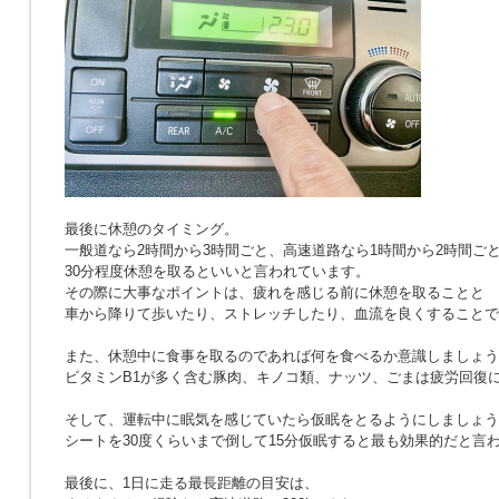
最後に休憩のタイミング。
一般道なら2時間から3時間ごと、高速道路なら1時間から2時間ご
30分程度休憩を取るといいと言われています。
その際に大事なポイントは、疲れを感じる前に休憩を取ることと
車から降りて歩いたり、ストレッチしたり、血流を良くすることで
また、休憩中に食事を取るのであれば何を食べるか意識しましょう
ビタミンB1が多く含む豚肉、キノコ類、ナッツ、ごまは疲労回復
そして、運転中に眠気を感じていたら仮眠をとるようにしましょう
シートを30度くらいまで倒して15分仮眠すると最も効果的だと言
最後に、1日に走る最長距離の目安は、