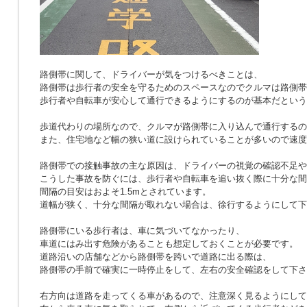
路側帯に関して、ドライバーが気をつけるべきことは、
路側帯は歩行者の安全を守るためのスペースなのでクルマは路側帯
歩行者や自転車が安心して通行できるようにするのが基本だという
歩道代わりの場所なので、クルマが路側帯に入り込んで通行するの
また、住宅地など幅の狭い道に設けられていることが多いので速度
路側帯での接触事故の主な原因は、ドライバーの視覚の確認不足や
こうした事故を防ぐには、歩行者や自転車を追い抜く際に十分な間
間隔の目安はおよそ1.5mとされています。
道幅が狭く、十分な間隔が取れない場合は、徐行するようにして下
路側帯にいる歩行者は、車に気づいてなかったり、
車道にはみ出す危険があることも想定しておくことが必要です。
道路沿いの店舗などから路側帯を跨いで道路に出る際は、
路側帯の手前で確実に一時停止をして、左右の安全確認をして下さ
右方向は道路を走ってくる車があるので、注意深く見るようにして