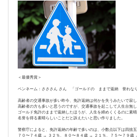
＜最優秀賞＞
ペンネーム：さささん さん 「ゴールドの ままで返納 誉れな
高齢者の交通事故が多い昨今、免許返納は何かを失うみたいで寂し
高齢者の方も多いと思うのですが、交通事故を起こして人生台無し
ゴールド免許のままで返納したほうが、人生を締めくくるのに素晴
名誉を得る素晴らしいことだと訴えたいと思い作りました。
警察庁によると、免許返納の年齢で多いのは、小数点以下は四捨五
７０〜７４歳 → ３２％、８０〜８４歳 → ２１％、７５〜７９歳 