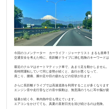
今回のコメンテーター カーライフ・ジャーナリスト まるも亜希
交通安全を考えた時に、長距離ドライブに潜む危険のキーワードは
最近のクルマはオートマティック車で、あまり足を動かしません。
長時間運転していて同じ姿勢が続くと、血行が悪くなって、
肩こり、腰痛、腕や足や目の疲れなどの症状が出ます。
さらに長距離ドライブでは高速道路を利用することが多くなります
エンジン音や走行音などの音や振動は、無意識のうちに耳や脳が疲
猛暑が続く今、車内熱中症も増えています。
エアコンをかけてても、真夏の直射日光を浴び続けるのは危険。