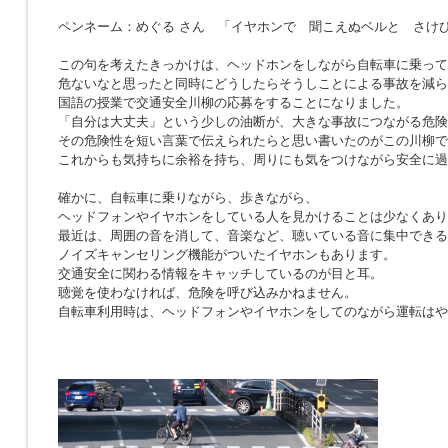
ペンネーム：めぐる さん 「イヤホンで 聞こえぬベルと さけ
この句を考えたきっかけは、ヘッドホンをしながら自転車に乗って
危ないなと思ったと同時にどうしたらそうしことによる事故を減ら
国語の授業で交通安全川柳の応募をすることになりました。
「自分は大丈夫」という少しの油断が、大きな事故につながる危険
その危険性を短い言葉で伝えられたらと思い書いたのがこの川柳で
これからも気持ちに余裕を持ち、周りにも気をつけながら安全に過
確かに、自転車に乗りながら、歩きながら、
ヘッドフォンやイヤホンをしている人を見かけることは少なくあり
最近は、周囲の音を消して、音楽など、聴いている音に集中できる
ノイズキャンセリング機能がついたイヤホンもあります。
交通安全に関わる情報をキャッチしているのが目と耳。
聴覚を使わなければ、危険を呼び込みかねません。
自転車利用時は、ヘッドフォンやイヤホンをしてのながら運転はや