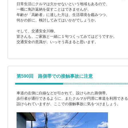
日常生活にクルマは欠かせないという地域もあるので、
一概に免許返納を促すことはできませんが、
年齢が「高齢者」に達した方は、生活環境を鑑みつつ、
何かの折に、検討してみてはいかがでしょうか。
そして、交通安全川柳。
皆さんも、ご家族と一緒に１句つくってみてはどうですか。
交通安全の意識が、いっそう高まると思います。
第590回 路側帯での接触事故に注意
車道の左側に白線などが引かれて、設けられた路側帯。
歩行者が通行できるように、またクルマが円滑に車道を利用できる
設けられていますが、ここでの接触事故に気をつけましょう。