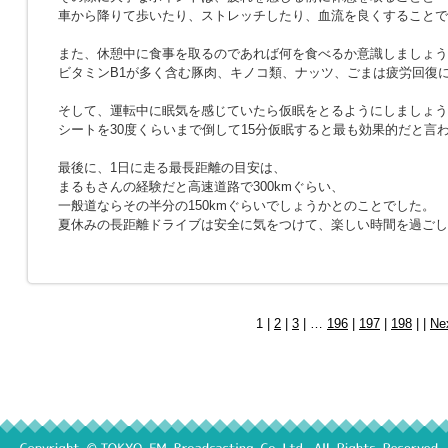
車から降りて歩いたり、ストレッチしたり、血流を良くすることで
また、休憩中に食事を取るのであれば何を食べるか意識しましょう
ビタミンB1が多く含む豚肉、キノコ類、ナッツ、ごまは疲労回復
そして、運転中に眠気を感じていたら仮眠をとるようにしましょう
シートを30度くらいまで倒して15分仮眠すると最も効果的だと言
最後に、1日に走る最長距離の目安は、
まるもさんの経験だと高速道路で300kmぐらい、
一般道ならその半分の150kmぐらいでしょうかとのことでした。
夏休みの長距離ドライブは安全に気をつけて、楽しい時間を過ごし
1 |
2
|
3
| …
196
|
197
|
198
| |
Ne