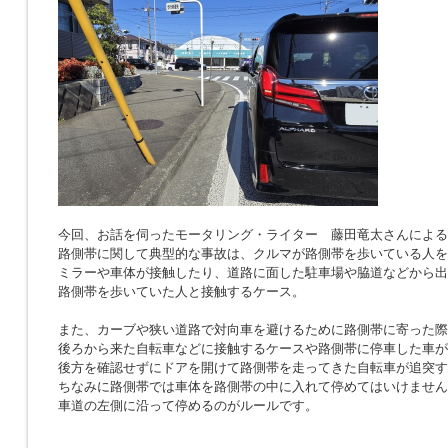
今回、お話を伺ったモータリング・ライター 藤田竜太さんによる
路側帯に関して典型的な事故は、クルマが路側帯を歩いている人を
ミラーや車体が接触したり、道路に面した駐車場や脇道などから出
路側帯を歩いていた人と接触するケース。
また、カーブや狭い道路で対向車を避けるために路側帯に寄った際
後ろから来た自転車などに接触するケースや路側帯に停車した車が
後方を確認せずにドアを開けて路側帯を走ってきた自転車が追突す
ちなみに路側帯では車体を路側帯の中に入れて停めてはいけません
車道の左側に沿って停めるのがルールです。