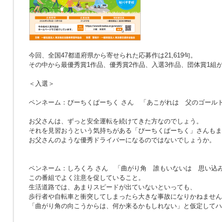
今回、全国47都道府県から寄せられた応募作は21,619句。
その中から最優秀賞1作品、優秀賞2作品、入選3作品、団体賞1組
＜入選＞
ペンネーム：ぴーちくぱーちく さん
「あこがれは 父のゴール
お父さんは、ずっと安全運転を続けてきた方なのでしょう。
それを見習おうという気持ちがある「ぴーちくぱーちく」さんもま
お父さんのような優秀ドライバーになるのではないでしょうか。
ペンネーム：しろくろ さん
「曲がり角 誰もいないは 思い込
この番組でよく注意を促していること。
生活道路では、あまりスピードが出ていないといっても、
歩行者や自転車と衝突してしまったら大きな事故になりかねません
「曲がり角の向こうからは、何か来るかもしれない」と仮定してハ