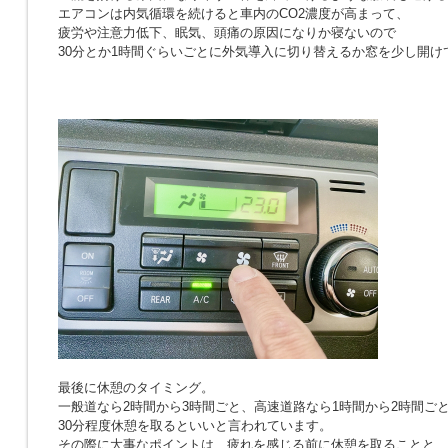
エアコンは内気循環を続けると車内のCO2濃度が高まって、
疲労や注意力低下、眠気、頭痛の原因になりか寝ないので
30分とか1時間ぐらいごとに外気導入に切り替えるか窓を少し開け
最後に休憩のタイミング。
一般道なら2時間から3時間ごと、高速道路なら1時間から2時間ご
30分程度休憩を取るといいと言われています。
その際に大事なポイントは、疲れを感じる前に休憩を取ることと