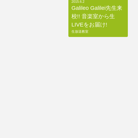
2015.6.2
Galileo Galilei先生来
校!! 音楽室から生
LIVEをお届け!
生放送教室