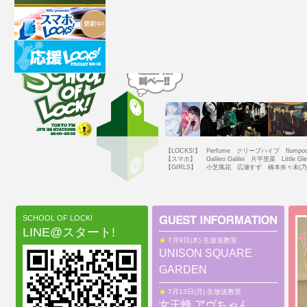
【LOCKS!】
Perfume クリープハイプ flumpo
【スマホ】
Galileo Galilei 片平里菜 Little 
【GIRLS】
小芝風花 広瀬すず 橋本奈々未(乃
SCHOOL OF LOCK!
LINE@スタート!
★
7月9日(木) 生放送教室
UNISON SQUARE
GARDEN
★
7月13日(月) 生放送教室
女王蜂 アヴちゃん