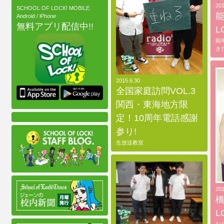
201
SCHOOL OF LOCK! MOBILE
能
Android / iPhone
無料アプリ配信中!!
L
能
き
2015.6.30
全国家庭訪問VOL.3
関西・東海地方限
定！10周年電話感謝
参り!
生放送教室
201
橋
L
な