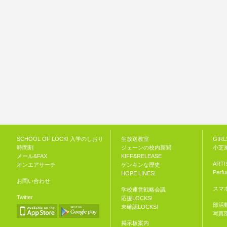
SCHOOL OF LOCK! 入学のしおり
生放送教室
GIRL
時間割
ジェーンの校内新聞
小芝
メール&FAX
KIFF&RELEASE
ARTI
オンエアサーチ
ゲンキンな歴史
Perf
HOPE LINES!
お問い合わせ
スマホ
学校運営戦略会議
Twitter
応援LOCKS!
部活
未確認LOCKS!
写真
掲示板案内