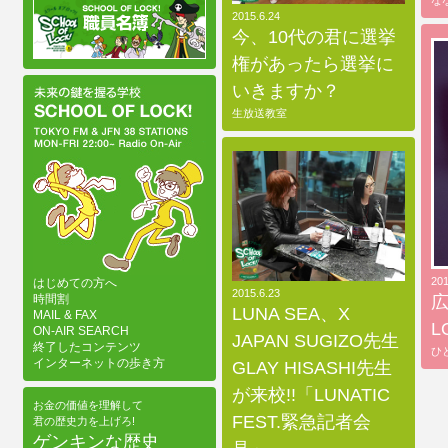
2015.6.24
今、10代の君に選挙
権があったら選挙に
いきますか？
生放送教室
201
はじめての方へ
2015.6.23
広
時間割
LUNA SEA、X
MAIL & FAX
L
ON-AIR SEARCH
JAPAN SUGIZO先生
終了したコンテンツ
ひ
インターネットの歩き方
GLAY HISASHI先生
が来校!!「LUNATIC
お金の価値を理解して
FEST.緊急記者会
君の歴史力を上げろ!
ゲンキンな歴史