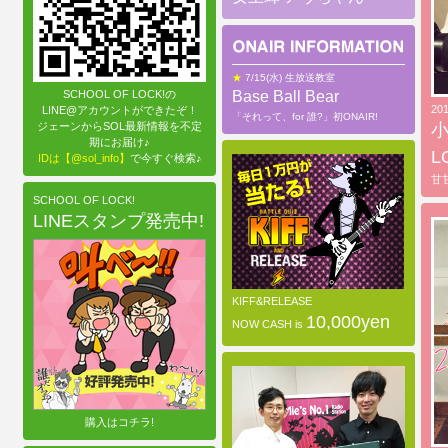
★
7/15(水) 生放送教室
SCHOOL OF LOCK!の
Base Ball Bear
201
LINE@アカウントができたぞ！
「それって、for 誰?」初ONAIR!
小
ジェーンからSOL最新情報を不定
期にお届け♪
L
IDは【@sol_info】
で今すぐ検索♪
甘
SCHOOL OF LOCK!
LINEスタンプ発売中!
KIFF&RELEASE
10,000yen
NOW CASH is
購入はコチラ!