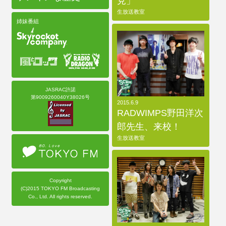
見」
生放送教室
姉妹番組
JASRAC許諾
第9009260040Y38026号
2015.6.9
RADWIMPS野田洋次
郎先生、来校！
生放送教室
Copyright
(C)2015 TOKYO FM Broadcasting
Co., Ltd. All rights reserved.