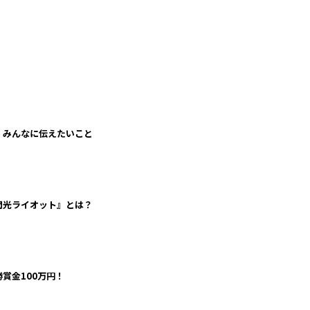
は終了しました。
24（月・祝）
、みんなに伝えたいこと
閃光ライオット』とは？
勝賞金100万円！