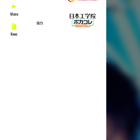
Movie
協力
News