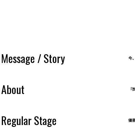
ボカコレからのエントリー受付
応募期間：2/21（金）～2/
Message / Story
今
About
『
Regular Stage
優