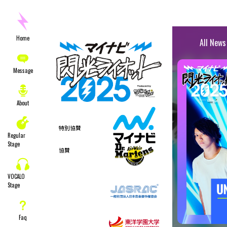
ドキュメンタリーMovie&ファイナ
2025.10.8
Home
All News
Message
About
特別協賛
Regular
Stage
協賛
VOCALO
Stage
Faq