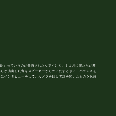
I MESSE-』っていうのが発売されたんですけど、１１月に僕たちが幕
僕らが演奏した音をスピーカーから外にだすときに、バランスを
際にインタビューをして、カメラを回して話を聞いたものを収録