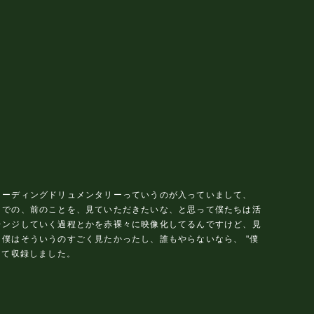
レコーディングドリュメンタリーっていうのが入っていまして、
までの、前のことを、見ていただきたいな、と思って僕たちは活
レンジしていく過程とかを赤裸々に映像化してるんですけど、見
僕はそういうのすごく見たかったし、誰もやらないなら、 "僕
って収録しました。